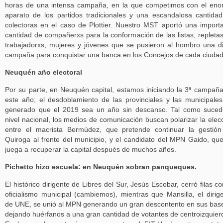
horas de una intensa campaña, en la que competimos con el en
aparato de los partidos tradicionales y una escandalosa cantida
colectoras en el caso de Plottier. Nuestro MST aportó una import
cantidad de compañerxs para la conformación de las listas, repleta
trabajadorxs, mujeres y jóvenes que se pusieron al hombro una dif
campaña para conquistar una banca en los Concejos de cada ciudad
Neuquén año electoral
Por su parte, en Neuquén capital, estamos iniciando la 3ª campañ
este año; el desdoblamiento de las provinciales y las municipale
generado que el 2019 sea un año sin descanso. Tal como suce
nivel nacional, los medios de comunicación buscan polarizar la elec
entre el macrista Bermúdez, que pretende continuar la gestió
Quiroga al frente del municipio, y el candidato del MPN Gaido, qu
juega a recuperar la capital después de muchos años.
Pichetto hizo escuela: en Neuquén sobran panqueques.
El histórico dirigente de Libres del Sur, Jesús Escobar, cerró filas co
oficialismo municipal (cambiemos), mientras que Mansilla, el dirig
de UNE, se unió al MPN generando un gran descontento en sus bas
dejando huérfanos a una gran cantidad de votantes de centroizquier