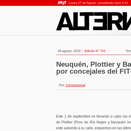
Lunes 27 de Agosto, actualizado hace 4 hs.
28 agosto, 2019
Edición N° 743
Te
Neuquén, Plottier y B
por concejales del FIT
Por:
Corresponsal
Este 1 de septiembre se llevarán a cabo las e
de Plottier (Prov. de Río Negro y Neuquén r
esté saliendo a la calle, estaremos en las últ