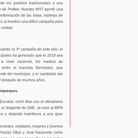
e los partidos tradicionales y una
 de Plottier. Nuestro MST aportó una
formación de las listas, repletas de
on al hombro una difícil campaña para
 ciudad.
ciando la 3ª campaña de este año; el
icipales ha generado que el 2019 sea
a nivel nacional, los medios de
n entre el macrista Bermúdez, que
ente del municipio, y el candidato del
al después de muchos años.
anqueques.
Escobar, cerró filas con el oficialismo
 el dirigente de UNE, se unió al MPN
es y dejando huérfanos a una gran
docentes, estatales, mujeres y jóvenes
Priscila Otton y José Navarrete como