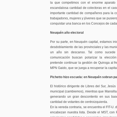
la que competimos con el enorme aparato d
escandalosa cantidad de colectoras en el caso
importante cantidad de compañerxs para la con
trabajadorxs, mujeres y jóvenes que se pusier
conquistar una banca en los Concejos de cada
Neuquén año electoral
Por su parte, en Neuquén capital, estamos ini
desdoblamiento de las provinciales y las mun
un año sin descanso. Tal como sucede 
comunicación buscan polarizar la elecció
pretende continuar la gestión de Quiroga al fr
MPN Gaido, que se juega a recuperar la capit
Pichetto hizo escuela: en Neuquén sobran p
El histórico dirigente de Libres del Sur, Jesús 
municipal (cambiemos), mientras que Mansilla,
generando un gran descontento en sus bas
cantidad de votantes de centroizquierda.
En la vereda contraria, se encuentra el FIT-U. 
encabezan nuestra lista. Desde el MST, con 