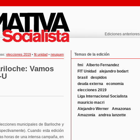
Ediciones anteriores
Temas de la edición
mas:
elecciones 2019
•
fit unidad
•
neuquen
fmi
Alberto Fernandez
ariloche: Vamos
FIT Unidad
alejandro bodart
-U
brasil
despidos
deuda externa
economia
elecciones 2019
Liga Internacional Socialista
mauricio macri
Alejandro Werner
Amazonas
Amazonia
andrea lanzette
lecciones municipales de Bariloche y
espectivamente). Cuando esta edición
imas horas de una intensa campaña, en