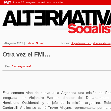
Lunes 27 de Agosto, actualizado hace 4 hs.
28 agosto, 2019
Edición N° 743
Temas:
alejandro werner
•
deuda externa
Otra vez el FMI…
Por:
Corresponsal
Esta semana vino de nuevo a la Argentina una misión del Fon
integrada por Alejandro Werner, director del Departamento 
Hemisferio Occidental, y el jefe de la misión argentina, Rob
Cardarelli. A ellos se sumó Trevor Alleyne, representante perman