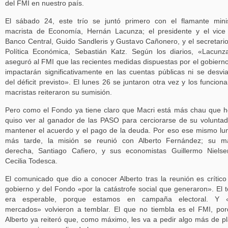
del FMI en nuestro país.
El sábado 24, este trío se juntó primero con el flamante mini
macrista de Economía, Hernán Lacunza; el presidente y el vice
Banco Central, Guido Sandleris y Gustavo Cañonero, y el secretari
Política Económica, Sebastián Katz. Según los diarios, «Lacunz
aseguró al FMI que las recientes medidas dispuestas por el gobiern
impactarán significativamente en las cuentas públicas ni se desvi
del déficit previsto». El lunes 26 se juntaron otra vez y los funciona
macristas reiteraron su sumisión.
Pero como el Fondo ya tiene claro que Macri está más chau que h
quiso ver al ganador de las PASO para cerciorarse de su volunta
mantener el acuerdo y el pago de la deuda. Por eso ese mismo lu
más tarde, la misión se reunió con Alberto Fernández; su m
derecha, Santiago Cafiero, y sus economistas Guillermo Niels
Cecilia Todesca.
El comunicado que dio a conocer Alberto tras la reunión es crítico
gobierno y del Fondo «por la catástrofe social que generaron». El 
era esperable, porque estamos en campaña electoral. Y «
mercados» volvieron a temblar. El que no tiembla es el FMI, po
Alberto ya reiteró que, como máximo, les va a pedir algo más de p