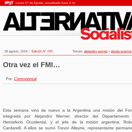
Lunes 27 de Agosto, actualizado hace 4 hs.
28 agosto, 2019
Edición N° 743
Temas:
alejandro werner
•
deuda externa
Otra vez el FMI…
Por:
Corresponsal
Esta semana vino de nuevo a la Argentina una misión del Fon
integrada por Alejandro Werner, director del Departamento 
Hemisferio Occidental, y el jefe de la misión argentina, Rob
Cardarelli. A ellos se sumó Trevor Alleyne, representante perman