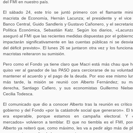
del FMI en nuestro país.
El sábado 24, este trío se juntó primero con el flamante mini
macrista de Economía, Hernán Lacunza; el presidente y el vice
Banco Central, Guido Sandleris y Gustavo Cañonero, y el secretari
Política Económica, Sebastián Katz. Según los diarios, «Lacunz
aseguró al FMI que las recientes medidas dispuestas por el gobiern
impactarán significativamente en las cuentas públicas ni se desvi
del déficit previsto». El lunes 26 se juntaron otra vez y los funciona
macristas reiteraron su sumisión.
Pero como el Fondo ya tiene claro que Macri está más chau que h
quiso ver al ganador de las PASO para cerciorarse de su volunta
mantener el acuerdo y el pago de la deuda. Por eso ese mismo lu
más tarde, la misión se reunió con Alberto Fernández; su m
derecha, Santiago Cafiero, y sus economistas Guillermo Niels
Cecilia Todesca.
El comunicado que dio a conocer Alberto tras la reunión es crítico
gobierno y del Fondo «por la catástrofe social que generaron». El 
era esperable, porque estamos en campaña electoral. Y «
mercados» volvieron a temblar. El que no tiembla es el FMI, po
Alberto ya reiteró que, como máximo, les va a pedir algo más de p