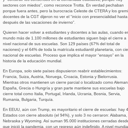
sectores con miedos”, como reconoce Trotta. En verdad pechaban
porque fuera antes, pero la burocracia Celeste de CTERA y los grem
docentes de la CGT dijeron no ver el “inicio con presencialidad hasta
después de las vacaciones de invierno”.
Quieren hacer volver a estudiantes y docentes a las aulas, cuando en
mundo más de 1.100 millones de estudiantes siguen bajo el cierre a
nivel nacional de sus escuelas. Son 129 países (67% del total de
naciones) y el 64% de toda la matrícula estudiantil planetaria, con cie
nacional de escuelas. Proceso que implica el mayor “ensayo” en la
historia de la educación mundial.
En Europa, solo siete países dispusieron reabrir establecimientos:
Francia, Suiza, Austria, Noruega, Croacia, Estonia y Bielorrusia.
Mientras otros mantienen un cierre parcial o localizado como Aleman
España, Grecia o Hungría y gran parte mantiene sus escuelas bajo
cierre total como Italia, Portugal, Irlanda, Ucrania, Bosnia, Servia,
Rumania, Bulgaria, Turquía.
En EEUU, aún con Trump, es mayoritario el cierre de escuelas: hay 
Estados con cierre absoluto (el 94%), y solo 3 no cerraron: Alabama,
Nebraska y Wyoming. Así suman 95.000 instituciones cerradas desd
que inició la pandemia, con un regreso aún indefinido. A nivel mundia