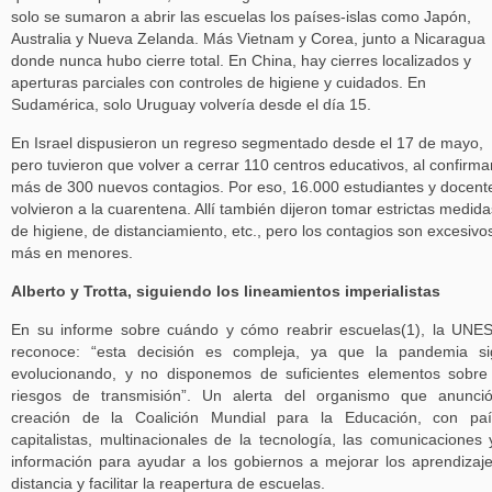
solo se sumaron a abrir las escuelas los países-islas como Japón,
Australia y Nueva Zelanda. Más Vietnam y Corea, junto a Nicaragua
donde nunca hubo cierre total. En China, hay cierres localizados y
aperturas parciales con controles de higiene y cuidados. En
Sudamérica, solo Uruguay volvería desde el día 15.
En Israel dispusieron un regreso segmentado desde el 17 de mayo,
pero tuvieron que volver a cerrar 110 centros educativos, al confirma
más de 300 nuevos contagios. Por eso, 16.000 estudiantes y docent
volvieron a la cuarentena. Allí también dijeron tomar estrictas medida
de higiene, de distanciamiento, etc., pero los contagios son excesivo
más en menores.
Alberto y Trotta, siguiendo los lineamientos imperialistas
En su informe sobre cuándo y cómo reabrir escuelas(1), la UN
reconoce: “esta decisión es compleja, ya que la pandemia si
evolucionando, y no disponemos de suficientes elementos sobre
riesgos de transmisión”. Un alerta del organismo que anunci
creación de la Coalición Mundial para la Educación, con paí
capitalistas, multinacionales de la tecnología, las comunicaciones 
información para ayudar a los gobiernos a mejorar los aprendizaj
distancia y facilitar la reapertura de escuelas.