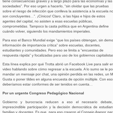
tiene consecuencias graves y a largo plazo para las economías y las
sociedades”. Por eso urgen a hacerlo, “sin olvidar que las pruebas
sobre el riesgo de infección que conlleva la asistencia a la escuela n
son concluyentes…”. ¡Cínicos! Claro, si las hijas e hijos de estos
agentes del capital, no asisten a esas escuelas públicas,
comprometidas. Tampoco la casta política que en Argentina define
cuándo volver, siguiendo los mandamientos imperiales.
Para eso el Banco Mundial exige “que los países obtengan, sin demo
información de importancia crítica” sobre escuelas, docentes,
estudiantes y comunidades. Pero eso se limita a “encuestas de
respuesta rápida” y focalizadas para uso de los gobiernos capitalista
Esta línea explica por qué Trotta abrió un Facebook Live para salir e
video hablando sobre cómo regresar a la escuela. A lo sumo se le po
mandar un mensaje por chat, una opinión perdida en las redes, un 
Gusta o poner tildes en alguna encuesta de opción múltiple. Con eso
deberíamos estar conformes de ser tenidos en cuenta…
Por un urgente Congreso Pedagógico Nacional
Gobierno y burocracia reducen a eso el necesario debate,
imprescindible participación y la decisión democrática de estudian
familias y docentes. Es que, para eso crearon el Consejo Asesor par