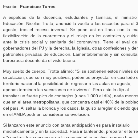
Escribe:
Francisco Torres
A espaldas de la docencia, estudiantes y familias, el ministr
Educación, Nicolás Trotta, anunció la vuelta a las escuelas para el 
agosto, tras el receso invernal. Se pone así en línea con la m
flexibilización de la cuarentena y el relajo en los controles y cuid
ante la crisis social y sanitaria del coronavirus. Tiene el aval de
gobernadores del PJ y la derecha, la Iglesia, otras confesiones y d
patronales privadas de educación. Lamentablemente y sin consultar
burocracia docente da el visto bueno.
Muy suelto de cuerpo, Trotta afirmó: “Si se sostienen estos niveles d
circulación, que son muy positivos, podemos proyectar en casi todo e
territorio nacional la posibilidad de regresar a las aulas en agosto,
apenas terminen las vacaciones de invierno”. Pero esto lo dijo al
transitar un fuerte pico de contagios (unos 1.000 al día), nada meno
que en el área metropolitana, que concentra casi el 40% de la pobla
del país. Al saltar la bronca y los casos, la quiso arreglar diciendo qu
en el AMBA podrían considerar su evolución.
Si lanzaron este anuncio con tanta anticipación es para instalarlo
mediáticamente y en la sociedad. Para ir tanteando, preparar el terr
y “construir los consensos en la comunidad educativa, porque hay