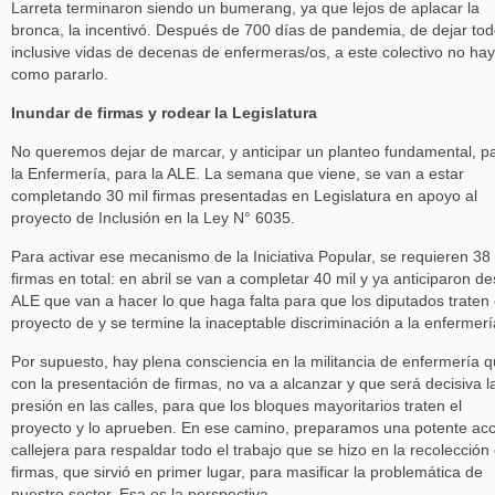
Larreta terminaron siendo un bumerang, ya que lejos de aplacar la
bronca, la incentivó. Después de 700 días de pandemia, de dejar tod
inclusive vidas de decenas de enfermeras/os, a este colectivo no hay
como pararlo.
Inundar de firmas y rodear la Legislatura
No queremos dejar de marcar, y anticipar un planteo fundamental, p
la Enfermería, para la ALE. La semana que viene, se van a estar
completando 30 mil firmas presentadas en Legislatura en apoyo al
proyecto de Inclusión en la Ley N° 6035.
Para activar ese mecanismo de la Iniciativa Popular, se requieren 38 
firmas en total: en abril se van a completar 40 mil y ya anticiparon d
ALE que van a hacer lo que haga falta para que los diputados traten 
proyecto de y se termine la inaceptable discriminación a la enfermerí
Por supuesto, hay plena consciencia en la militancia de enfermería q
con la presentación de firmas, no va a alcanzar y que será decisiva l
presión en las calles, para que los bloques mayoritarios traten el
proyecto y lo aprueben. En ese camino, preparamos una potente acc
callejera para respaldar todo el trabajo que se hizo en la recolección
firmas, que sirvió en primer lugar, para masificar la problemática de
nuestro sector. Esa es la perspectiva.