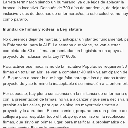
Larreta terminaron siendo un bumerang, ya que lejos de aplacar la
bronca, la incentivó. Después de 700 días de pandemia, de dejar tod
inclusive vidas de decenas de enfermeras/os, a este colectivo no hay
como pararlo.
Inundar de firmas y rodear la Legislatura
No queremos dejar de marcar, y anticipar un planteo fundamental, p
la Enfermería, para la ALE. La semana que viene, se van a estar
completando 30 mil firmas presentadas en Legislatura en apoyo al
proyecto de Inclusión en la Ley N° 6035.
Para activar ese mecanismo de la Iniciativa Popular, se requieren 38 
firmas en total: en abril se van a completar 40 mil y ya anticiparon d
ALE que van a hacer lo que haga falta para que los diputados traten 
proyecto de y se termine la inaceptable discriminación a la enfermerí
Por supuesto, hay plena consciencia en la militancia de enfermería q
con la presentación de firmas, no va a alcanzar y que será decisiva l
presión en las calles, para que los bloques mayoritarios traten el
proyecto y lo aprueben. En ese camino, preparamos una potente acc
callejera para respaldar todo el trabajo que se hizo en la recolección
firmas, que sirvió en primer lugar, para masificar la problemática de
nuestro sector. Esa es la perspectiva.