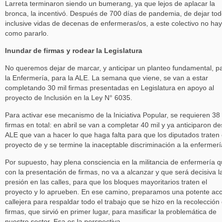
Larreta terminaron siendo un bumerang, ya que lejos de aplacar la
bronca, la incentivó. Después de 700 días de pandemia, de dejar tod
inclusive vidas de decenas de enfermeras/os, a este colectivo no hay
como pararlo.
Inundar de firmas y rodear la Legislatura
No queremos dejar de marcar, y anticipar un planteo fundamental, p
la Enfermería, para la ALE. La semana que viene, se van a estar
completando 30 mil firmas presentadas en Legislatura en apoyo al
proyecto de Inclusión en la Ley N° 6035.
Para activar ese mecanismo de la Iniciativa Popular, se requieren 38 
firmas en total: en abril se van a completar 40 mil y ya anticiparon d
ALE que van a hacer lo que haga falta para que los diputados traten 
proyecto de y se termine la inaceptable discriminación a la enfermerí
Por supuesto, hay plena consciencia en la militancia de enfermería q
con la presentación de firmas, no va a alcanzar y que será decisiva l
presión en las calles, para que los bloques mayoritarios traten el
proyecto y lo aprueben. En ese camino, preparamos una potente acc
callejera para respaldar todo el trabajo que se hizo en la recolección
firmas, que sirvió en primer lugar, para masificar la problemática de
nuestro sector. Esa es la perspectiva.