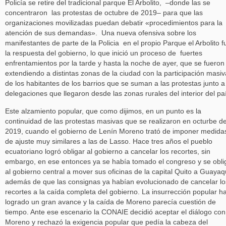
Policía se retire del tradicional parque El Arbolito, –donde las se
concentraron las protestas de octubre de 2019– para que las
organizaciones movilizadas puedan debatir «procedimientos para la
atención de sus demandas». Una nueva ofensiva sobre los
manifestantes de parte de la Policia en el propio Parque el Arbolito f
la respuesta del gobierno, lo que inició un proceso de fuertes
enfrentamientos por la tarde y hasta la noche de ayer, que se fueron
extendiendo a distintas zonas de la ciudad con la participación masiv
de los habitantes de los barrios que se suman a las protestas junto a
delegaciones que llegaron desde las zonas rurales del interior del pa
Este alzamiento popular, que como dijimos, en un punto es la
continuidad de las protestas masivas que se realizaron en octurbe d
2019, cuando el gobierno de Lenín Moreno trató de imponer medida
de ajuste muy similares a las de Lasso. Hace tres años el pueblo
ecuatoriano logró obligar al gobierno a cancelar los recortes, sin
embargo, en ese entonces ya se había tomado el congreso y se obli
al gobierno central a mover sus oficinas de la capital Quito a Guayaqu
además de que las consignas ya habían evolucionado de cancelar lo
recortes a la caída completa del gobierno. La insurrección popular h
logrado un gran avance y la caída de Moreno parecía cuestión de
tiempo. Ante ese escenario la CONAIE decidió aceptar el diálogo con
Moreno y rechazó la exigencia popular que pedía la cabeza del