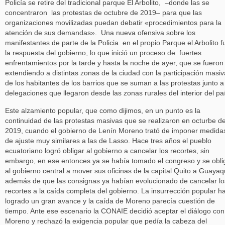
Policía se retire del tradicional parque El Arbolito, –donde las se
concentraron las protestas de octubre de 2019– para que las
organizaciones movilizadas puedan debatir «procedimientos para la
atención de sus demandas». Una nueva ofensiva sobre los
manifestantes de parte de la Policia en el propio Parque el Arbolito f
la respuesta del gobierno, lo que inició un proceso de fuertes
enfrentamientos por la tarde y hasta la noche de ayer, que se fueron
extendiendo a distintas zonas de la ciudad con la participación masiv
de los habitantes de los barrios que se suman a las protestas junto a
delegaciones que llegaron desde las zonas rurales del interior del pa
Este alzamiento popular, que como dijimos, en un punto es la
continuidad de las protestas masivas que se realizaron en octurbe d
2019, cuando el gobierno de Lenín Moreno trató de imponer medida
de ajuste muy similares a las de Lasso. Hace tres años el pueblo
ecuatoriano logró obligar al gobierno a cancelar los recortes, sin
embargo, en ese entonces ya se había tomado el congreso y se obli
al gobierno central a mover sus oficinas de la capital Quito a Guayaqu
además de que las consignas ya habían evolucionado de cancelar lo
recortes a la caída completa del gobierno. La insurrección popular h
logrado un gran avance y la caída de Moreno parecía cuestión de
tiempo. Ante ese escenario la CONAIE decidió aceptar el diálogo con
Moreno y rechazó la exigencia popular que pedía la cabeza del