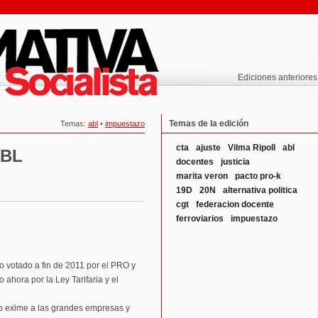
Ediciones anteriores
Temas de la edición
Temas:
abl
•
impuestazo
cta
ajuste
Vilma Ripoll
abl
ABL
docentes
justicia
marita veron
pacto pro-k
19D
20N
alternativa politica
cgt
federacion docente
ferroviarios
impuestazo
o votado a fin de 2011 por el PRO y
o ahora por la Ley Tarifaria y el
ero exime a las grandes empresas y