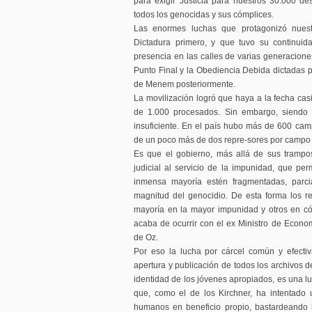
para exigir Justicia para nuestros 30.000 d
todos los genocidas y sus cómplices.
Las enormes luchas que protagonizó nuest
Dictadura primero, y que tuvo su continui
presencia en las calles de varias generaciones
Punto Final y la Obediencia Debida dictadas po
de Menem posteriormente.
La movilización logró que haya a la fecha ca
de 1.000 procesados. Sin embargo, siendo 
insuficiente. En el país hubo más de 600 camp
de un poco más de dos repre-sores por camp
Es que el gobierno, más allá de sus trampo
judicial al servicio de la impunidad, que per
inmensa mayoría estén fragmentadas, parcia
magnitud del genocidio. De esta forma los r
mayoría en la mayor impunidad y otros en có
acaba de ocurrir con el ex Ministro de Econom
de Oz.
Por eso la lucha por cárcel común y efectiv
apertura y publicación de todos los archivos de
identidad de los jóvenes apropiados, es una l
que, como el de los Kirchner, ha intentado
humanos en beneficio propio, bastardeando l