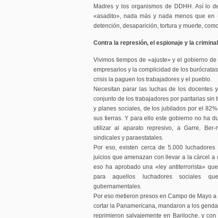
Madres y los organismos de DDHH. Así lo dem
«asadito», nada más y nada menos que en u
detención, desaparición, tortura y muerte, com
Contra la represión, el espionaje y la crimina
Vivimos tiempos de «ajuste» y el gobierno de 
empresarios y la complicidad de los burócratas
crisis la paguen los trabajadores y el pueblo.
Necesitan parar las luchas de los docentes y
conjunto de los trabajadores por paritarias sin
y planes sociales, de los jubilados por el 82%
sus tierras. Y para ello este gobierno no ha d
utilizar al aparato represivo, a Garre, Ber
sindicales y paraestatales.
Por eso, existen cerca de 5.000 luchadores
juicios que amenazan con llevar a la cárcel a
eso ha aprobado una «ley antiterrorista» qu
para aquellos luchadores sociales que
gubernamentales.
Por eso metieron presos en Campo de Mayo a 
cortar la Panamericana, mandaron a los gendar
reprimieron salvajemente en Bariloche, y co