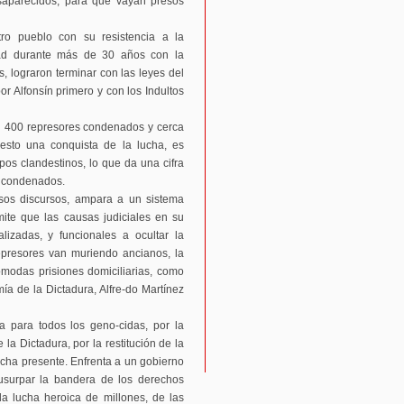
esaparecidos, para que vayan presos
ro pueblo con su resistencia a la
dad durante más de 30 años con la
, lograron terminar con las leyes del
r Alfonsín primero y con los Indultos
si 400 represores condenados y cerca
esto una conquista de la lucha, es
os clandestinos, lo que da una cifra
o condenados.
sos discursos, ampara a un sistema
mite que las causas judiciales en su
lizadas, y funcionales a ocultar la
epresores van muriendo ancianos, la
modas prisiones domiciliarias, como
ía de la Dictadura, Alfre-do Martínez
a para todos los geno-cidas, por la
 la Dictadura, por la restitución de la
ucha presente. Enfrenta a un gobierno
 usurpar la bandera de los derechos
a lucha heroica de millones, de las