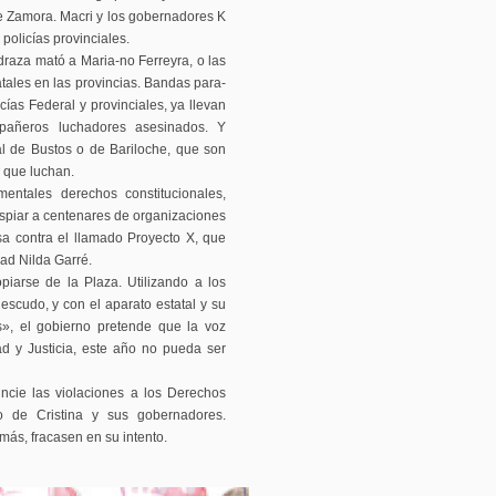
e Zamora. Macri y los gobernadores K
policías provinciales.
draza mató a Maria-no Ferreyra, o las
tales en las provincias. Bandas para-
cías Federal y provinciales, ya llevan
pañeros luchadores asesinados. Y
al de Bustos o de Bariloche, que son
 que luchan.
ntales derechos constitucionales,
espiar a centenares de organizaciones
sa contra el llamado Proyecto X, que
ad Nilda Garré.
piarse de la Plaza. Utilizando a los
scudo, y con el aparato estatal y su
», el gobierno pretende que la voz
d y Justicia, este año no pueda ser
ncie las violaciones a los Derechos
 de Cristina y sus gobernadores.
ás, fracasen en su intento.