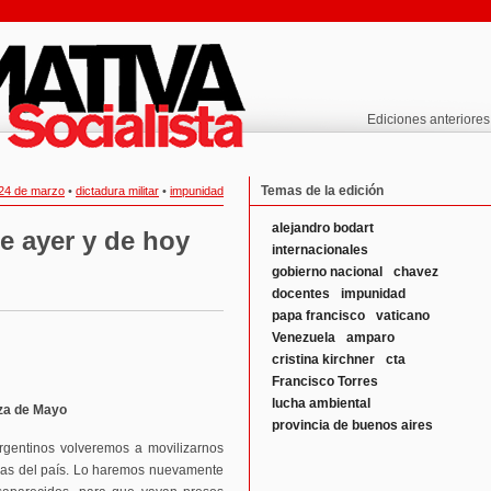
Ediciones anteriores
Temas de la edición
24 de marzo
•
dictadura militar
•
impunidad
alejandro bodart
e ayer y de hoy
internacionales
gobierno nacional
chavez
docentes
impunidad
papa francisco
vaticano
Venezuela
amparo
cristina kirchner
cta
Francisco Torres
lucha ambiental
za de Mayo
provincia de buenos aires
gentinos volveremos a movilizarnos
cias del país. Lo haremos nuevamente