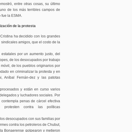
ostró, entre otras cosas, su último
no de los más terribles campos de
o fue la ESMA.
lización de la protesta
Cristina ha decidido con los grandes
 sindicales amigos, que el costo de la
 estatales por un aumento justo, del
 topes, de los desocupados por trabajo
 móvil, de los pueblos originarios por
udado en criminalizar la protesta y en
-ni, Aníbal Fernán-dez y las patotas
 procesados y están en curso varios
 delegados y luchadores sociales. Por
e contempla penas de cárcel efectiva
 protesten contra las políticas
los desocupados con sus familias por
mes contra los petroleros de Chubut,
n la Bonaerense golpearon y metieron