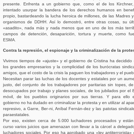
presente. Enfrenta a un gobierno que, como el de los Kirchner
intentado usurpar la bandera de los derechos humanos en benef
propio, bastardeando la lucha heroica de millones, de las Madres y
organismos de DDHH. Así lo demostró, entre otras cosas, su úl
«asadito», nada más y nada menos que en uno de los más terri
campos de detención, desaparición, tortura y muerte, como fu
ESMA.
Contra la represión, el espionaje y la criminalización de la prote
Vivimos tiempos de «ajuste» y el gobierno de Cristina ha decidido
los grandes empresarios y la complicidad de los burócratas sindic
amigos, que el costo de la crisis la paguen los trabajadores y el pueb
Necesitan parar las luchas de los docentes y estatales por un aum
justo, del conjunto de los trabajadores por paritarias sin topes, de
desocupados por trabajo y planes sociales, de los jubilados por el
móvil, de los pueblos originarios por sus tierras. Y para ello 
gobierno no ha dudado en criminalizar la protesta y en utilizar al apa
represivo, a Garre, Ber-ni, Aníbal Fernán-dez y las patotas sindical
paraestatales.
Por eso, existen cerca de 5.000 luchadores procesados y está
curso varios juicios que amenazan con llevar a la cárcel a delegad
luchadores sociales. Por eso ha aprobado una «ley antiterrorista»