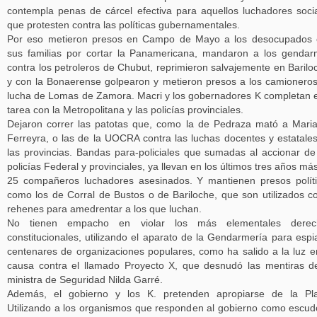
contempla penas de cárcel efectiva para aquellos luchadores soci
que protesten contra las políticas gubernamentales.
Por eso metieron presos en Campo de Mayo a los desocupados 
sus familias por cortar la Panamericana, mandaron a los genda
contra los petroleros de Chubut, reprimieron salvajemente en Barilo
y con la Bonaerense golpearon y metieron presos a los camionero
lucha de Lomas de Zamora. Macri y los gobernadores K completan 
tarea con la Metropolitana y las policías provinciales.
Dejaron correr las patotas que, como la de Pedraza mató a Mari
Ferreyra, o las de la UOCRA contra las luchas docentes y estatale
las provincias. Bandas para-policiales que sumadas al accionar de
policías Federal y provinciales, ya llevan en los últimos tres años má
25 compañeros luchadores asesinados. Y mantienen presos polít
como los de Corral de Bustos o de Bariloche, que son utilizados 
rehenes para amedrentar a los que luchan.
No tienen empacho en violar los más elementales derec
constitucionales, utilizando el aparato de la Gendarmería para espi
centenares de organizaciones populares, como ha salido a la luz e
causa contra el llamado Proyecto X, que desnudó las mentiras d
ministra de Seguridad Nilda Garré.
Además, el gobierno y los K. pretenden apropiarse de la Pla
Utilizando a los organismos que responden al gobierno como escud