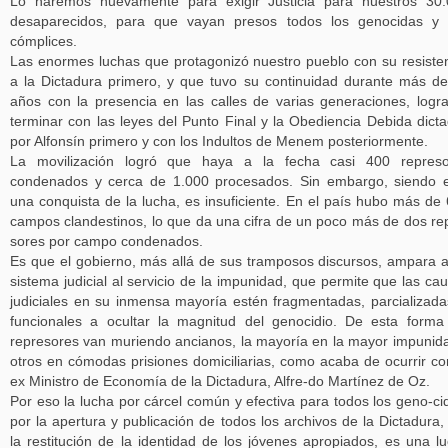
Lo haremos nuevamente para exigir Justicia para nuestros 30
desaparecidos, para que vayan presos todos los genocidas y 
cómplices.
Las enormes luchas que protagonizó nuestro pueblo con su resiste
a la Dictadura primero, y que tuvo su continuidad durante más d
años con la presencia en las calles de varias generaciones, logr
terminar con las leyes del Punto Final y la Obediencia Debida dict
por Alfonsín primero y con los Indultos de Menem posteriormente.
La movilización logró que haya a la fecha casi 400 represo
condenados y cerca de 1.000 procesados. Sin embargo, siendo 
una conquista de la lucha, es insuficiente. En el país hubo más de
campos clandestinos, lo que da una cifra de un poco más de dos re
sores por campo condenados.
Es que el gobierno, más allá de sus tramposos discursos, ampara 
sistema judicial al servicio de la impunidad, que permite que las ca
judiciales en su inmensa mayoría estén fragmentadas, parcializada
funcionales a ocultar la magnitud del genocidio. De esta forma
represores van muriendo ancianos, la mayoría en la mayor impunid
otros en cómodas prisiones domiciliarias, como acaba de ocurrir co
ex Ministro de Economía de la Dictadura, Alfre-do Martínez de Oz.
Por eso la lucha por cárcel común y efectiva para todos los geno-ci
por la apertura y publicación de todos los archivos de la Dictadura,
la restitución de la identidad de los jóvenes apropiados, es una l