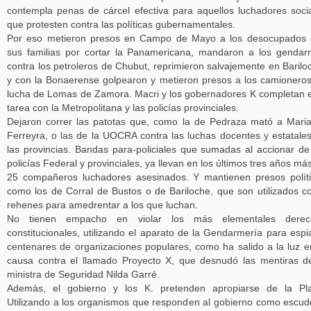
contempla penas de cárcel efectiva para aquellos luchadores soci
que protesten contra las políticas gubernamentales.
Por eso metieron presos en Campo de Mayo a los desocupados 
sus familias por cortar la Panamericana, mandaron a los genda
contra los petroleros de Chubut, reprimieron salvajemente en Barilo
y con la Bonaerense golpearon y metieron presos a los camionero
lucha de Lomas de Zamora. Macri y los gobernadores K completan 
tarea con la Metropolitana y las policías provinciales.
Dejaron correr las patotas que, como la de Pedraza mató a Mari
Ferreyra, o las de la UOCRA contra las luchas docentes y estatale
las provincias. Bandas para-policiales que sumadas al accionar de
policías Federal y provinciales, ya llevan en los últimos tres años má
25 compañeros luchadores asesinados. Y mantienen presos polít
como los de Corral de Bustos o de Bariloche, que son utilizados 
rehenes para amedrentar a los que luchan.
No tienen empacho en violar los más elementales derec
constitucionales, utilizando el aparato de la Gendarmería para espi
centenares de organizaciones populares, como ha salido a la luz e
causa contra el llamado Proyecto X, que desnudó las mentiras d
ministra de Seguridad Nilda Garré.
Además, el gobierno y los K. pretenden apropiarse de la Pla
Utilizando a los organismos que responden al gobierno como escud