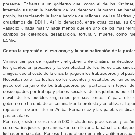
presente. Enfrenta a un gobierno que, como el de los Kirchner
intentado usurpar la bandera de los derechos humanos en benef
propio, bastardeando la lucha heroica de millones, de las Madres y
organismos de DDHH. Así lo demostró, entre otras cosas, su úl
«asadito», nada más y nada menos que en uno de los más terri
campos de detención, desaparición, tortura y muerte, como fu
ESMA.
Contra la represión, el espionaje y la criminalización de la prote
Vivimos tiempos de «ajuste» y el gobierno de Cristina ha decidido
los grandes empresarios y la complicidad de los burócratas sindic
amigos, que el costo de la crisis la paguen los trabajadores y el pueb
Necesitan parar las luchas de los docentes y estatales por un aum
justo, del conjunto de los trabajadores por paritarias sin topes, de
desocupados por trabajo y planes sociales, de los jubilados por el
móvil, de los pueblos originarios por sus tierras. Y para ello 
gobierno no ha dudado en criminalizar la protesta y en utilizar al apa
represivo, a Garre, Ber-ni, Aníbal Fernán-dez y las patotas sindical
paraestatales.
Por eso, existen cerca de 5.000 luchadores procesados y está
curso varios juicios que amenazan con llevar a la cárcel a delegad
luchadores sociales. Por eso ha aprobado una «ley antiterrorista»