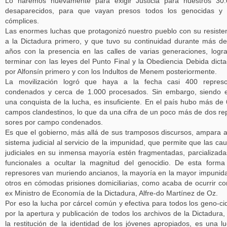
Lo haremos nuevamente para exigir Justicia para nuestros 30
desaparecidos, para que vayan presos todos los genocidas y 
cómplices.
Las enormes luchas que protagonizó nuestro pueblo con su resiste
a la Dictadura primero, y que tuvo su continuidad durante más d
años con la presencia en las calles de varias generaciones, logr
terminar con las leyes del Punto Final y la Obediencia Debida dict
por Alfonsín primero y con los Indultos de Menem posteriormente.
La movilización logró que haya a la fecha casi 400 represo
condenados y cerca de 1.000 procesados. Sin embargo, siendo 
una conquista de la lucha, es insuficiente. En el país hubo más de
campos clandestinos, lo que da una cifra de un poco más de dos re
sores por campo condenados.
Es que el gobierno, más allá de sus tramposos discursos, ampara 
sistema judicial al servicio de la impunidad, que permite que las ca
judiciales en su inmensa mayoría estén fragmentadas, parcializada
funcionales a ocultar la magnitud del genocidio. De esta forma
represores van muriendo ancianos, la mayoría en la mayor impunid
otros en cómodas prisiones domiciliarias, como acaba de ocurrir co
ex Ministro de Economía de la Dictadura, Alfre-do Martínez de Oz.
Por eso la lucha por cárcel común y efectiva para todos los geno-ci
por la apertura y publicación de todos los archivos de la Dictadura,
la restitución de la identidad de los jóvenes apropiados, es una l