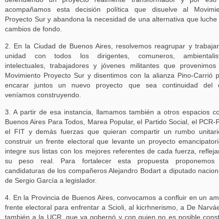
acompañamos esta decisión política que disuelve al Movimie
Proyecto Sur y abandona la necesidad de una alternativa que luche
cambios de fondo.
2. En la Ciudad de Buenos Aires, resolvemos reagrupar y trabaja
unidad con todos los dirigentes, comuneros, ambientalist
intelectuales, trabajadores y jóvenes militantes que provenimos
Movimiento Proyecto Sur y disentimos con la alianza Pino-Carrió 
encarar juntos un nuevo proyecto que sea continuidad del 
veníamos construyendo.
3. A partir de esa instancia, llamamos también a otros espacios 
Buenos Aires Para Todos, Marea Popular, el Partido Social, el PCR-
el FIT y demás fuerzas que quieran compartir un rumbo unitar
construir un frente electoral que levante un proyecto emancipator
integre sus listas con los mejores referentes de cada fuerza, reflej
su peso real. Para fortalecer esta propuesta proponemos 
candidaturas de los compañeros Alejandro Bodart a diputado nacion
de Sergio García a legislador.
4. En la Provincia de Buenos Aires, convocamos a confluir en un am
frente electoral para enfrentar a Scioli, al kicrhnerismo, a De Narvá
también a la UCR, que ya gobernó y con quien no es posible const