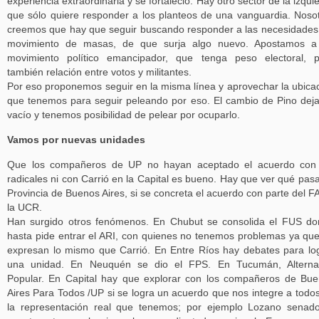
experiencia extraordinaria y se fortaleció. Hay otro sector de la izqui
que sólo quiere responder a los planteos de una vanguardia. Noso
creemos que hay que seguir buscando responder a las necesidades
movimiento de masas, de que surja algo nuevo. Apostamos a
movimiento político emancipador, que tenga peso electoral, 
también relación entre votos y militantes.
Por eso proponemos seguir en la misma línea y aprovechar la ubica
que tenemos para seguir peleando por eso. El cambio de Pino dej
vacío y tenemos posibilidad de pelear por ocuparlo.
Vamos por nuevas unidades
Que los compañeros de UP no hayan aceptado el acuerdo con 
radicales ni con Carrió en la Capital es bueno. Hay que ver qué pas
Provincia de Buenos Aires, si se concreta el acuerdo con parte del F
la UCR.
Han surgido otros fenómenos. En Chubut se consolida el FUS d
hasta pide entrar el ARI, con quienes no tenemos problemas ya qu
expresan lo mismo que Carrió. En Entre Ríos hay debates para lo
una unidad. En Neuquén se dio el FPS. En Tucumán, Alternat
Popular. En Capital hay que explorar con los compañeros de Bu
Aires Para Todos /UP si se logra un acuerdo que nos integre a todo
la representación real que tenemos; por ejemplo Lozano senad