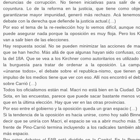
denuncias de corrupción. No tienen iniciativas para salir de 
coyuntura. Lo de la reforma en la justicia, que tiene como obje
garantizarse mayor impunidad, generó más rechazo. Acá tenemo
debate con la derecha que defiende la justicia actual.(…)
Por eso el tema de la re-reelección hoy lo vemos difícil, aunque n
puede asegurar nada porque la oposición es muy floja. Pero los 
van a salir bien de las elecciones.
Hay respuesta social. No se pueden minimizar las acciones de m
que se han hecho. Más allá de que algunas hayan sido confusas, 
la del 18A. Que se vea a los Kirchner como autoritarios es utilizado
la burguesía para tratar de ordenar a la oposición. La camp
«únanse todos», el debate sobre el republica-nismo, que tienen 
impulso de los medios tiene que ver con eso. Allí nos encontró el de
sobre Carrió (…)
Todos los oficialismos están mal. Macri no está bien en la Ciudad. D
Sota, en las encuestas, parece que puede sacar bastante menos v
que en la última elección. Hay que ver en las otras provincias.
Por eso entre el gobierno y la oposición queda un gran espacio (…)
Si la tendencia de la oposición es hacia unirse, como hoy salió Binn
decir que se uniría con Macri, el espacio se va a abrir mucho más. S
frente de Pino-Carrió termina incluyendo a los radicales también ab
más espacio.
Por estos debates el FAP está dividido en la Capital. En la Provin