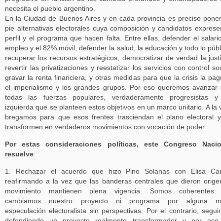
necesita el pueblo argentino.
En la Ciudad de Buenos Aires y en cada provincia es preciso pone
pie alternativas electorales cuya composición y candidatos exprese
perfil y el programa que hacen falta. Entre ellas, defender el salario
empleo y el 82% móvil, defender la salud, la educación y todo lo públ
recuperar los recursos estratégicos, democratizar de verdad la justi
revertir las privatizaciones y reestatizar los servicios con control soc
gravar la renta financiera, y otras medidas para que la crisis la pa
el imperialismo y los grandes grupos. Por eso queremos avanzar
todas las fuerzas populares, verdaderamente progresistas y
izquierda que se planteen estos objetivos en un marco unitario. A la 
bregamos para que esos frentes trasciendan el plano electoral 
transformen en verdaderos movimientos con vocación de poder.
Por estas consideraciones políticas, este Congreso Nacio
resuelve
:
1. Rechazar el acuerdo que hizo Pino Solanas con Elisa Carr
reafirmando a la vez que las banderas centrales que dieron orige
movimiento mantienen plena vigencia. Somos coherentes:
cambiamos nuestro proyecto ni programa por alguna m
especulación electoralista sin perspectivas. Por el contrario, segu
defendiendo un proyecto realmente transformador y por eso