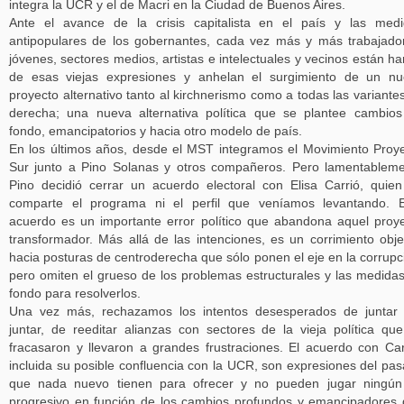
integra la UCR y el de Macri en la Ciudad de Buenos Aires.
Ante el avance de la crisis capitalista en el país y las med
antipopulares de los gobernantes, cada vez más y más trabajado
jóvenes, sectores medios, artistas e intelectuales y vecinos están ha
de esas viejas expresiones y anhelan el surgimiento de un n
proyecto alternativo tanto al kirchnerismo como a todas las variante
derecha; una nueva alternativa política que se plantee cambio
fondo, emancipatorios y hacia otro modelo de país.
En los últimos años, desde el MST integramos el Movimiento Proy
Sur junto a Pino Solanas y otros compañeros. Pero lamentablem
Pino decidió cerrar un acuerdo electoral con Elisa Carrió, quie
comparte el programa ni el perfil que veníamos levantando. 
acuerdo es un importante error político que abandona aquel proy
transformador. Más allá de las intenciones, es un corrimiento obje
hacia posturas de centroderecha que sólo ponen el eje en la corrupc
pero omiten el grueso de los problemas estructurales y las medida
fondo para resolverlos.
Una vez más, rechazamos los intentos desesperados de juntar
juntar, de reeditar alianzas con sectores de la vieja política qu
fracasaron y llevaron a grandes frustraciones. El acuerdo con Car
incluida su posible confluencia con la UCR, son expresiones del pa
que nada nuevo tienen para ofrecer y no pueden jugar ningún
progresivo en función de los cambios profundos y emancipadores