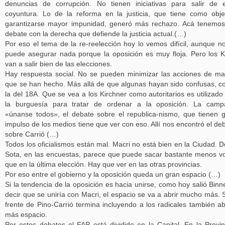
denuncias de corrupción. No tienen iniciativas para salir de 
coyuntura. Lo de la reforma en la justicia, que tiene como obje
garantizarse mayor impunidad, generó más rechazo. Acá tenemo
debate con la derecha que defiende la justicia actual.(…)
Por eso el tema de la re-reelección hoy lo vemos difícil, aunque n
puede asegurar nada porque la oposición es muy floja. Pero los 
van a salir bien de las elecciones.
Hay respuesta social. No se pueden minimizar las acciones de m
que se han hecho. Más allá de que algunas hayan sido confusas, 
la del 18A. Que se vea a los Kirchner como autoritarios es utilizado
la burguesía para tratar de ordenar a la oposición. La camp
«únanse todos», el debate sobre el republica-nismo, que tienen 
impulso de los medios tiene que ver con eso. Allí nos encontró el de
sobre Carrió (…)
Todos los oficialismos están mal. Macri no está bien en la Ciudad. D
Sota, en las encuestas, parece que puede sacar bastante menos v
que en la última elección. Hay que ver en las otras provincias.
Por eso entre el gobierno y la oposición queda un gran espacio (…)
Si la tendencia de la oposición es hacia unirse, como hoy salió Binn
decir que se uniría con Macri, el espacio se va a abrir mucho más. S
frente de Pino-Carrió termina incluyendo a los radicales también ab
más espacio.
Por estos debates el FAP está dividido en la Capital. En la Provin