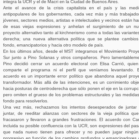
integra la UCR y el de Macri en la Ciudad de Buenos Aires.
Ante el avance de la crisis capitalista en el país y las med
antipopulares de los gobernantes, cada vez más y más trabajado
jóvenes, sectores medios, artistas e intelectuales y vecinos están ha
de esas viejas expresiones y anhelan el surgimiento de un n
proyecto alternativo tanto al kirchnerismo como a todas las variante
derecha; una nueva alternativa política que se plantee cambio
fondo, emancipatorios y hacia otro modelo de país.
En los últimos años, desde el MST integramos el Movimiento Proy
Sur junto a Pino Solanas y otros compañeros. Pero lamentablem
Pino decidió cerrar un acuerdo electoral con Elisa Carrió, quie
comparte el programa ni el perfil que veníamos levantando. 
acuerdo es un importante error político que abandona aquel proy
transformador. Más allá de las intenciones, es un corrimiento obje
hacia posturas de centroderecha que sólo ponen el eje en la corrupc
pero omiten el grueso de los problemas estructurales y las medida
fondo para resolverlos.
Una vez más, rechazamos los intentos desesperados de juntar
juntar, de reeditar alianzas con sectores de la vieja política qu
fracasaron y llevaron a grandes frustraciones. El acuerdo con Car
incluida su posible confluencia con la UCR, son expresiones del pa
que nada nuevo tienen para ofrecer y no pueden jugar ningún
progresivo en función de los cambios profundos y emancipadores