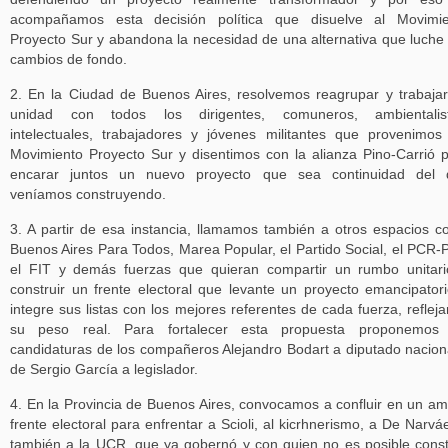
acompañamos esta decisión política que disuelve al Movimie
Proyecto Sur y abandona la necesidad de una alternativa que luche
cambios de fondo.
2. En la Ciudad de Buenos Aires, resolvemos reagrupar y trabaja
unidad con todos los dirigentes, comuneros, ambientalist
intelectuales, trabajadores y jóvenes militantes que provenimos
Movimiento Proyecto Sur y disentimos con la alianza Pino-Carrió 
encarar juntos un nuevo proyecto que sea continuidad del 
veníamos construyendo.
3. A partir de esa instancia, llamamos también a otros espacios 
Buenos Aires Para Todos, Marea Popular, el Partido Social, el PCR-
el FIT y demás fuerzas que quieran compartir un rumbo unitar
construir un frente electoral que levante un proyecto emancipator
integre sus listas con los mejores referentes de cada fuerza, reflej
su peso real. Para fortalecer esta propuesta proponemos 
candidaturas de los compañeros Alejandro Bodart a diputado nacion
de Sergio García a legislador.
4. En la Provincia de Buenos Aires, convocamos a confluir en un am
frente electoral para enfrentar a Scioli, al kicrhnerismo, a De Narvá
también a la UCR, que ya gobernó y con quien no es posible const