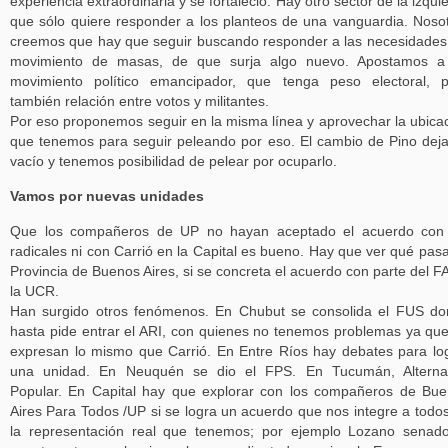
experiencia extraordinaria y se fortaleció. Hay otro sector de la izqui
que sólo quiere responder a los planteos de una vanguardia. Noso
creemos que hay que seguir buscando responder a las necesidades
movimiento de masas, de que surja algo nuevo. Apostamos a
movimiento político emancipador, que tenga peso electoral, 
también relación entre votos y militantes.
Por eso proponemos seguir en la misma línea y aprovechar la ubica
que tenemos para seguir peleando por eso. El cambio de Pino dej
vacío y tenemos posibilidad de pelear por ocuparlo.
Vamos por nuevas unidades
Que los compañeros de UP no hayan aceptado el acuerdo con 
radicales ni con Carrió en la Capital es bueno. Hay que ver qué pas
Provincia de Buenos Aires, si se concreta el acuerdo con parte del F
la UCR.
Han surgido otros fenómenos. En Chubut se consolida el FUS d
hasta pide entrar el ARI, con quienes no tenemos problemas ya qu
expresan lo mismo que Carrió. En Entre Ríos hay debates para lo
una unidad. En Neuquén se dio el FPS. En Tucumán, Alternat
Popular. En Capital hay que explorar con los compañeros de Bu
Aires Para Todos /UP si se logra un acuerdo que nos integre a todo
la representación real que tenemos; por ejemplo Lozano senad