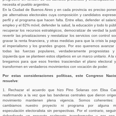
necesita el pueblo argentino.
En la Ciudad de Buenos Aires y en cada provincia es preciso pone
pie alternativas electorales cuya composición y candidatos exprese
perfil y el programa que hacen falta. Entre ellas, defender el salario
empleo y el 82% móvil, defender la salud, la educación y todo lo públ
recuperar los recursos estratégicos, democratizar de verdad la justi
revertir las privatizaciones y reestatizar los servicios con control soc
gravar la renta financiera, y otras medidas para que la crisis la pa
el imperialismo y los grandes grupos. Por eso queremos avanzar
todas las fuerzas populares, verdaderamente progresistas y
izquierda que se planteen estos objetivos en un marco unitario. A la 
bregamos para que esos frentes trasciendan el plano electoral 
transformen en verdaderos movimientos con vocación de poder.
Por estas consideraciones políticas, este Congreso Nacio
resuelve
:
1. Rechazar el acuerdo que hizo Pino Solanas con Elisa Carr
reafirmando a la vez que las banderas centrales que dieron orige
movimiento mantienen plena vigencia. Somos coherentes:
cambiamos nuestro proyecto ni programa por alguna m
especulación electoralista sin perspectivas. Por el contrario, segu
defendiendo un proyecto realmente transformador y por eso