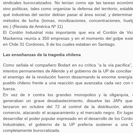
sindicales burocratizados. No tenían como eje las tareas económ
sino políticas, tales como organizar la defensa del territorio, establ
qué industrias del sector debían pasar al área social, y determinar
métodos de lucha (tomas, movilizaciones, concentraciones, huel
etc.) (Revista de América Nº 11)
El Cordón Industrial más importante que era el Cordón de Vi
Mackenna reunía a 350 empresas y en el momento del golpe exis
en Chile 31 Cordones, 8 de los cuales estaban en Santiago.
Las enseñanzas de la tragedia chilena
Como señala el compañero Bodart en su crítica “a la vía pacífica”,
intentos permanentes de Allende y el gobierno de la UP de conciliar
el enemigo de la revolución fueron desarmando la enorme energía
pueblo chileno frente a una reacción que avanzaba cada vez con
fuerza.
En vez de ir contra los grandes monopolios y la oligarquía,
generaban un grave desabastecimiento, disuelve las JAPs que
lanzaron en octubre del 72 al control de la distribución, abri
comercio, atacando el acaparamiento y el mercado negro. En luga
desarrollar el poder popular expresado en el desarrollo de los Cord
Industriales, el gobierno de la UP prefería sostener a una 
completamente burocratizada.