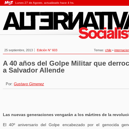
Lunes 27 de Agosto, actualizado hace 4 hs.
25 septiembre, 2013
Edición N° 603
Temas:
chile
•
internacio
A 40 años del Golpe Militar que derro
a Salvador Allende
Por:
Gustavo Gimenez
Las nuevas generaciones vengarán a los mártires de la revoluc
El 40º aniversario del Golpe encabezado por el genocida gen