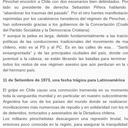
Pinochet encontró a Chile con dos escenarios bien delimitados. Po
lado su presidente de derecha Sebastián Piñera hablando
“abandonar los traumas del pasado”. Por el otro fuertes manifestaci
reprimidas por los carabineros herederos del régimen de Pinochet,
han sobrevivido gracias a los gobiernos de la Concertación (Coali
del Partido Socialista y la Democracia Cristiana).
Y aunque la pelea es larga, debido fundamentalmente a las traici
políticas de las conducciones tradicionales del movimiento de m
chileno, esto es al PS y al PC. Es en las calles de esa… “Sant
ensangrentada” y de las principales ciudades del país, donde co
juventud a la cabeza, se están librando las batallas para terminar
todos los restos de ese régimen asesino que aún perduran en la 
del hermano país.
11 de Setiembre de 1973, una fecha trágica para Latinoamérica
El golpe en Chile causo una conmoción tremenda en su moment
toda la vanguardia mundial y en particular en nuestro subcontinente
Argentina fue uno de los países del mundo donde se realizaron
movilizaciones más numerosas de repudio y en solidaridad con los m
de detenidos, torturados y asesinados de la Dictadura chilena.
Los militares pinochetistas descargaron una represión brutal, h
entonces poco conocida en la región, para asegurar la tranquilidad