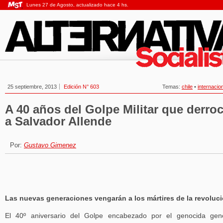
Lunes 27 de Agosto, actualizado hace 4 hs.
25 septiembre, 2013
Edición N° 603
Temas:
chile
•
internacio
A 40 años del Golpe Militar que derro
a Salvador Allende
Por:
Gustavo Gimenez
Las nuevas generaciones vengarán a los mártires de la revoluc
El 40º aniversario del Golpe encabezado por el genocida gen