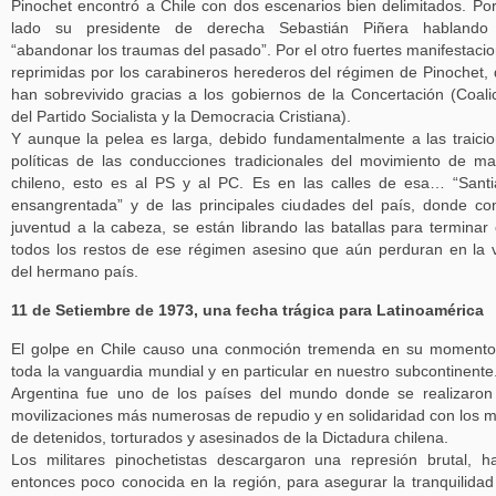
Pinochet encontró a Chile con dos escenarios bien delimitados. Po
lado su presidente de derecha Sebastián Piñera hablando
“abandonar los traumas del pasado”. Por el otro fuertes manifestaci
reprimidas por los carabineros herederos del régimen de Pinochet,
han sobrevivido gracias a los gobiernos de la Concertación (Coali
del Partido Socialista y la Democracia Cristiana).
Y aunque la pelea es larga, debido fundamentalmente a las traici
políticas de las conducciones tradicionales del movimiento de m
chileno, esto es al PS y al PC. Es en las calles de esa… “Sant
ensangrentada” y de las principales ciudades del país, donde co
juventud a la cabeza, se están librando las batallas para terminar
todos los restos de ese régimen asesino que aún perduran en la 
del hermano país.
11 de Setiembre de 1973, una fecha trágica para Latinoamérica
El golpe en Chile causo una conmoción tremenda en su moment
toda la vanguardia mundial y en particular en nuestro subcontinente
Argentina fue uno de los países del mundo donde se realizaron
movilizaciones más numerosas de repudio y en solidaridad con los m
de detenidos, torturados y asesinados de la Dictadura chilena.
Los militares pinochetistas descargaron una represión brutal, h
entonces poco conocida en la región, para asegurar la tranquilidad