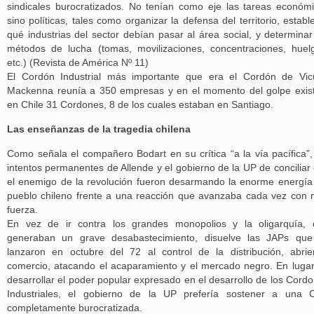
sindicales burocratizados. No tenían como eje las tareas económ
sino políticas, tales como organizar la defensa del territorio, establ
qué industrias del sector debían pasar al área social, y determinar
métodos de lucha (tomas, movilizaciones, concentraciones, huel
etc.) (Revista de América Nº 11)
El Cordón Industrial más importante que era el Cordón de Vi
Mackenna reunía a 350 empresas y en el momento del golpe exis
en Chile 31 Cordones, 8 de los cuales estaban en Santiago.
Las enseñanzas de la tragedia chilena
Como señala el compañero Bodart en su crítica “a la vía pacífica”,
intentos permanentes de Allende y el gobierno de la UP de conciliar
el enemigo de la revolución fueron desarmando la enorme energía
pueblo chileno frente a una reacción que avanzaba cada vez con
fuerza.
En vez de ir contra los grandes monopolios y la oligarquía,
generaban un grave desabastecimiento, disuelve las JAPs que
lanzaron en octubre del 72 al control de la distribución, abri
comercio, atacando el acaparamiento y el mercado negro. En luga
desarrollar el poder popular expresado en el desarrollo de los Cord
Industriales, el gobierno de la UP prefería sostener a una 
completamente burocratizada.