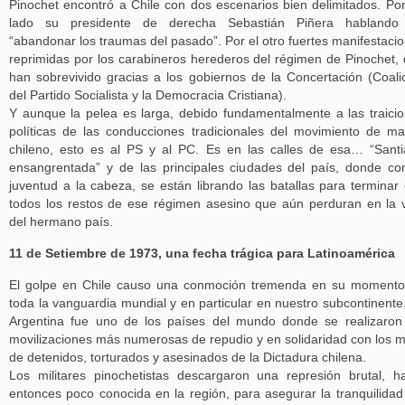
Pinochet encontró a Chile con dos escenarios bien delimitados. Po
lado su presidente de derecha Sebastián Piñera hablando
“abandonar los traumas del pasado”. Por el otro fuertes manifestaci
reprimidas por los carabineros herederos del régimen de Pinochet,
han sobrevivido gracias a los gobiernos de la Concertación (Coali
del Partido Socialista y la Democracia Cristiana).
Y aunque la pelea es larga, debido fundamentalmente a las traici
políticas de las conducciones tradicionales del movimiento de m
chileno, esto es al PS y al PC. Es en las calles de esa… “Sant
ensangrentada” y de las principales ciudades del país, donde co
juventud a la cabeza, se están librando las batallas para terminar
todos los restos de ese régimen asesino que aún perduran en la 
del hermano país.
11 de Setiembre de 1973, una fecha trágica para Latinoamérica
El golpe en Chile causo una conmoción tremenda en su moment
toda la vanguardia mundial y en particular en nuestro subcontinente
Argentina fue uno de los países del mundo donde se realizaron
movilizaciones más numerosas de repudio y en solidaridad con los m
de detenidos, torturados y asesinados de la Dictadura chilena.
Los militares pinochetistas descargaron una represión brutal, h
entonces poco conocida en la región, para asegurar la tranquilidad