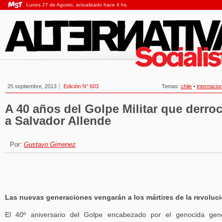
Lunes 27 de Agosto, actualizado hace 4 hs.
25 septiembre, 2013
Edición N° 603
Temas:
chile
•
internacio
A 40 años del Golpe Militar que derro
a Salvador Allende
Por:
Gustavo Gimenez
Las nuevas generaciones vengarán a los mártires de la revoluc
El 40º aniversario del Golpe encabezado por el genocida gen