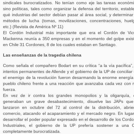
sindicales burocratizados. No tenían como eje las tareas económ
sino políticas, tales como organizar la defensa del territorio, establ
qué industrias del sector debían pasar al área social, y determinar
métodos de lucha (tomas, movilizaciones, concentraciones, huel
etc.) (Revista de América Nº 11)
El Cordón Industrial más importante que era el Cordón de Vi
Mackenna reunía a 350 empresas y en el momento del golpe exis
en Chile 31 Cordones, 8 de los cuales estaban en Santiago.
Las enseñanzas de la tragedia chilena
Como señala el compañero Bodart en su crítica “a la vía pacífica”,
intentos permanentes de Allende y el gobierno de la UP de conciliar
el enemigo de la revolución fueron desarmando la enorme energía
pueblo chileno frente a una reacción que avanzaba cada vez con
fuerza.
En vez de ir contra los grandes monopolios y la oligarquía,
generaban un grave desabastecimiento, disuelve las JAPs que
lanzaron en octubre del 72 al control de la distribución, abri
comercio, atacando el acaparamiento y el mercado negro. En luga
desarrollar el poder popular expresado en el desarrollo de los Cord
Industriales, el gobierno de la UP prefería sostener a una 
completamente burocratizada.