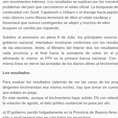
ven movimientos internos. Los resultados se explican por los crecien
problemas del país que carcomieron el relato oficial. La búsqueda de
continuidad con Scioli, Capitanich o Uribarri o el drenaje hacia pejotis
más clásicos como Massa terminará de diluir el relato nac&pop y
fomentará que nuevos contingentes se alejen y muchos de ellos
busquen un cambio por izquierda.
Subidos al escenario en plena 9 de Julio, los principales voceros
gobierno nacional, intentaban mostrarse conformes con los result
de las elecciones. Antes, el Ministro del Interior leía los resultado
cada provincia y al final hacía la sumatoria de votos en el p
afirmando lo mismo: el FPV es la primera fuerza nacional. Con
misma línea se vieron las portadas de los diarios afines al kirchneris
Los resultados
Para evaluar los resultados (además de ver las caras de los pro
dirigentes kirchneristas esa misma noche), hay que tomar en cuent
que estaba en juego.
En este sentido, aunque el kirchnerismo haya subido 2% con relaci
la votación de agosto, el dato político sustancial no pasa por ahí.
a) El gobierno perdió holgadamente en la Provincia de Buenos Aires
sólo a nivel general sino en casi todos los municipios.