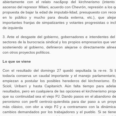
abiertamente con el relato nac&pop del kirchnerismo (intent
ascenso del represor Milani, acuerdo con Chevrón, represión a los 
propuesta de bajar la edad de imputabi-lidad, presupuesto con reco
en lo público y mucho para deuda externa, etc.), que aleja
importantes franjas de simpatizantes y votantes progresistas o inc
de izquierda
3. Ante el desgaste del gobierno, gobernadores e intendentes del
sectores de la burocracia sindical y los propios empresarios que ve
sosteniendo al gobierno, definieron alejarse o directamente aline
con otros proyectos políticos.
Lo que se viene
Con el resultado del domingo 27 quedó sepultada la re-re. Si 
todavía conserva un caudal importante y el manejo parlamentario
empiezan a postular los posibles herederos del kirchnerismo. E
Scioli, Uribarri y hasta Capitanich. Aún falta tiempo para adela
resultados, pero en cualquiera de las opciones el kirchnerismo pro
que su continuidad sea el viejo PJ. Dando pasos en el abandono d
peronismo con perfil centroiz-quierdista para dar paso a un proy
más clásico, con olor a viejo PJ y a contramano con la dinámic
cambios demandados por los trabajadores y el pueblo. Si se tien