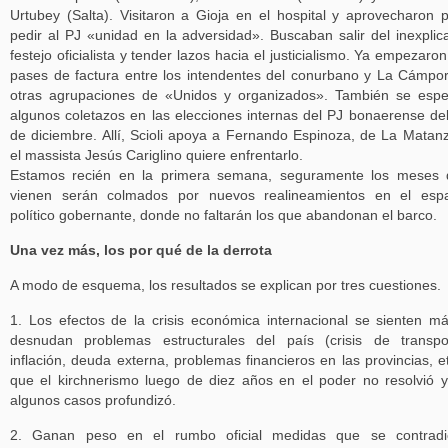
Urtubey (Salta). Visitaron a Gioja en el hospital y aprovecharon 
pedir al PJ «unidad en la adversidad». Buscaban salir del inexplic
festejo oficialista y tender lazos hacia el justicialismo. Ya empezaron
pases de factura entre los intendentes del conurbano y La Cámpo
otras agrupaciones de «Unidos y organizados». También se esp
algunos coletazos en las elecciones internas del PJ bonaerense de
de diciembre. Allí, Scioli apoya a Fernando Espinoza, de La Matan
el massista Jesús Cariglino quiere enfrentarlo.
Estamos recién en la primera semana, seguramente los meses 
vienen serán colmados por nuevos realineamientos en el espa
político gobernante, donde no faltarán los que abandonan el barco.
Una vez más, los por qué de la derrota
A modo de esquema, los resultados se explican por tres cuestiones.
1. Los efectos de la crisis económica internacional se sienten m
desnudan problemas estructurales del país (crisis de transpo
inflación, deuda externa, problemas financieros en las provincias, et
que el kirchnerismo luego de diez años en el poder no resolvió 
algunos casos profundizó.
2. Ganan peso en el rumbo oficial medidas que se contradi