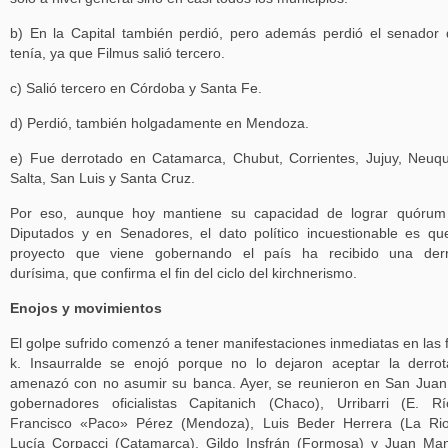
b) En la Capital también perdió, pero además perdió el senador
tenía, ya que Filmus salió tercero.
c) Salió tercero en Córdoba y Santa Fe.
d) Perdió, también holgadamente en Mendoza.
e) Fue derrotado en Catamarca, Chubut, Corrientes, Jujuy, Neuq
Salta, San Luis y Santa Cruz.
Por eso, aunque hoy mantiene su capacidad de lograr quórum
Diputados y en Senadores, el dato político incuestionable es qu
proyecto que viene gobernando el país ha recibido una derr
durísima, que confirma el fin del ciclo del kirchnerismo.
Enojos y movimientos
El golpe sufrido comenzó a tener manifestaciones inmediatas en las f
k. Insaurralde se enojó porque no lo dejaron aceptar la derro
amenazó con no asumir su banca. Ayer, se reunieron en San Juan
gobernadores oficialistas Capitanich (Chaco), Urribarri (E. Rí
Francisco «Paco» Pérez (Mendoza), Luis Beder Herrera (La Rio
Lucía Corpacci (Catamarca), Gildo Insfrán (Formosa) y Juan Ma