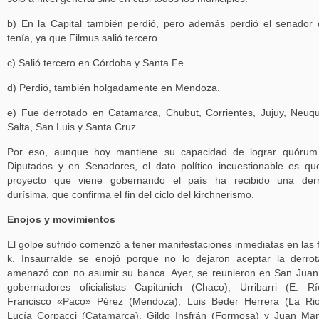
b) En la Capital también perdió, pero además perdió el senador
tenía, ya que Filmus salió tercero.
c) Salió tercero en Córdoba y Santa Fe.
d) Perdió, también holgadamente en Mendoza.
e) Fue derrotado en Catamarca, Chubut, Corrientes, Jujuy, Neuq
Salta, San Luis y Santa Cruz.
Por eso, aunque hoy mantiene su capacidad de lograr quórum
Diputados y en Senadores, el dato político incuestionable es qu
proyecto que viene gobernando el país ha recibido una derr
durísima, que confirma el fin del ciclo del kirchnerismo.
Enojos y movimientos
El golpe sufrido comenzó a tener manifestaciones inmediatas en las f
k. Insaurralde se enojó porque no lo dejaron aceptar la derro
amenazó con no asumir su banca. Ayer, se reunieron en San Juan
gobernadores oficialistas Capitanich (Chaco), Urribarri (E. Rí
Francisco «Paco» Pérez (Mendoza), Luis Beder Herrera (La Rio
Lucía Corpacci (Catamarca), Gildo Insfrán (Formosa) y Juan Ma