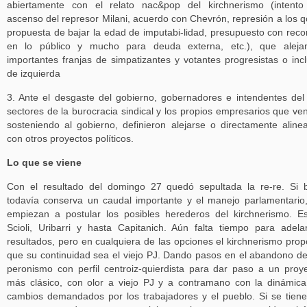
abiertamente con el relato nac&pop del kirchnerismo (intent
ascenso del represor Milani, acuerdo con Chevrón, represión a los 
propuesta de bajar la edad de imputabi-lidad, presupuesto con reco
en lo público y mucho para deuda externa, etc.), que aleja
importantes franjas de simpatizantes y votantes progresistas o inc
de izquierda
3. Ante el desgaste del gobierno, gobernadores e intendentes del
sectores de la burocracia sindical y los propios empresarios que ve
sosteniendo al gobierno, definieron alejarse o directamente aline
con otros proyectos políticos.
Lo que se viene
Con el resultado del domingo 27 quedó sepultada la re-re. Si 
todavía conserva un caudal importante y el manejo parlamentario
empiezan a postular los posibles herederos del kirchnerismo. E
Scioli, Uribarri y hasta Capitanich. Aún falta tiempo para adela
resultados, pero en cualquiera de las opciones el kirchnerismo pro
que su continuidad sea el viejo PJ. Dando pasos en el abandono d
peronismo con perfil centroiz-quierdista para dar paso a un proy
más clásico, con olor a viejo PJ y a contramano con la dinámic
cambios demandados por los trabajadores y el pueblo. Si se tien