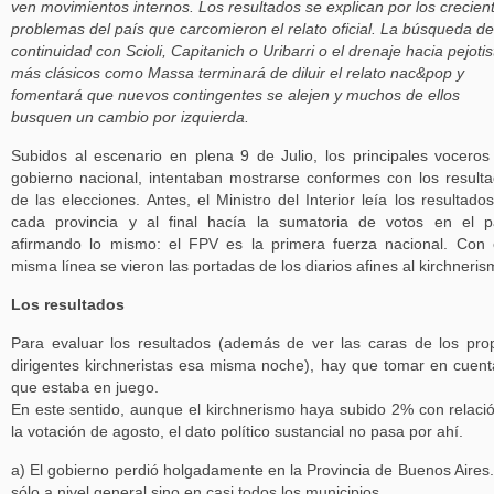
ven movimientos internos. Los resultados se explican por los crecien
problemas del país que carcomieron el relato oficial. La búsqueda de
continuidad con Scioli, Capitanich o Uribarri o el drenaje hacia pejotis
más clásicos como Massa terminará de diluir el relato nac&pop y
fomentará que nuevos contingentes se alejen y muchos de ellos
busquen un cambio por izquierda.
Subidos al escenario en plena 9 de Julio, los principales voceros
gobierno nacional, intentaban mostrarse conformes con los result
de las elecciones. Antes, el Ministro del Interior leía los resultado
cada provincia y al final hacía la sumatoria de votos en el p
afirmando lo mismo: el FPV es la primera fuerza nacional. Con
misma línea se vieron las portadas de los diarios afines al kirchneris
Los resultados
Para evaluar los resultados (además de ver las caras de los pro
dirigentes kirchneristas esa misma noche), hay que tomar en cuent
que estaba en juego.
En este sentido, aunque el kirchnerismo haya subido 2% con relaci
la votación de agosto, el dato político sustancial no pasa por ahí.
a) El gobierno perdió holgadamente en la Provincia de Buenos Aires
sólo a nivel general sino en casi todos los municipios.