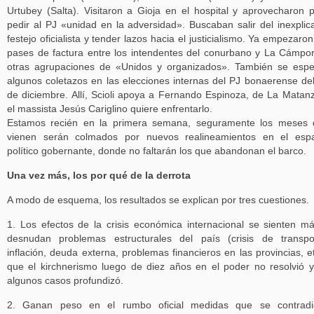
Urtubey (Salta). Visitaron a Gioja en el hospital y aprovecharon 
pedir al PJ «unidad en la adversidad». Buscaban salir del inexplic
festejo oficialista y tender lazos hacia el justicialismo. Ya empezaron
pases de factura entre los intendentes del conurbano y La Cámpo
otras agrupaciones de «Unidos y organizados». También se esp
algunos coletazos en las elecciones internas del PJ bonaerense de
de diciembre. Allí, Scioli apoya a Fernando Espinoza, de La Matan
el massista Jesús Cariglino quiere enfrentarlo.
Estamos recién en la primera semana, seguramente los meses 
vienen serán colmados por nuevos realineamientos en el espa
político gobernante, donde no faltarán los que abandonan el barco.
Una vez más, los por qué de la derrota
A modo de esquema, los resultados se explican por tres cuestiones.
1. Los efectos de la crisis económica internacional se sienten m
desnudan problemas estructurales del país (crisis de transpo
inflación, deuda externa, problemas financieros en las provincias, et
que el kirchnerismo luego de diez años en el poder no resolvió 
algunos casos profundizó.
2. Ganan peso en el rumbo oficial medidas que se contradi