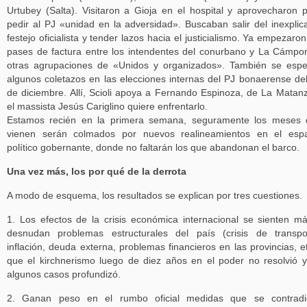
Urtubey (Salta). Visitaron a Gioja en el hospital y aprovecharon 
pedir al PJ «unidad en la adversidad». Buscaban salir del inexplic
festejo oficialista y tender lazos hacia el justicialismo. Ya empezaron
pases de factura entre los intendentes del conurbano y La Cámpo
otras agrupaciones de «Unidos y organizados». También se esp
algunos coletazos en las elecciones internas del PJ bonaerense de
de diciembre. Allí, Scioli apoya a Fernando Espinoza, de La Matan
el massista Jesús Cariglino quiere enfrentarlo.
Estamos recién en la primera semana, seguramente los meses 
vienen serán colmados por nuevos realineamientos en el espa
político gobernante, donde no faltarán los que abandonan el barco.
Una vez más, los por qué de la derrota
A modo de esquema, los resultados se explican por tres cuestiones.
1. Los efectos de la crisis económica internacional se sienten m
desnudan problemas estructurales del país (crisis de transpo
inflación, deuda externa, problemas financieros en las provincias, et
que el kirchnerismo luego de diez años en el poder no resolvió 
algunos casos profundizó.
2. Ganan peso en el rumbo oficial medidas que se contradi