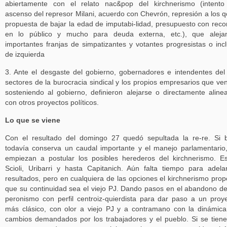
abiertamente con el relato nac&pop del kirchnerismo (intent
ascenso del represor Milani, acuerdo con Chevrón, represión a los 
propuesta de bajar la edad de imputabi-lidad, presupuesto con reco
en lo público y mucho para deuda externa, etc.), que aleja
importantes franjas de simpatizantes y votantes progresistas o inc
de izquierda
3. Ante el desgaste del gobierno, gobernadores e intendentes del
sectores de la burocracia sindical y los propios empresarios que ve
sosteniendo al gobierno, definieron alejarse o directamente aline
con otros proyectos políticos.
Lo que se viene
Con el resultado del domingo 27 quedó sepultada la re-re. Si 
todavía conserva un caudal importante y el manejo parlamentario
empiezan a postular los posibles herederos del kirchnerismo. E
Scioli, Uribarri y hasta Capitanich. Aún falta tiempo para adela
resultados, pero en cualquiera de las opciones el kirchnerismo pro
que su continuidad sea el viejo PJ. Dando pasos en el abandono d
peronismo con perfil centroiz-quierdista para dar paso a un proy
más clásico, con olor a viejo PJ y a contramano con la dinámic
cambios demandados por los trabajadores y el pueblo. Si se tien