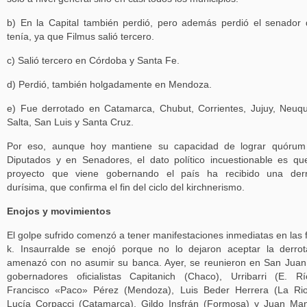
b) En la Capital también perdió, pero además perdió el senador
tenía, ya que Filmus salió tercero.
c) Salió tercero en Córdoba y Santa Fe.
d) Perdió, también holgadamente en Mendoza.
e) Fue derrotado en Catamarca, Chubut, Corrientes, Jujuy, Neuq
Salta, San Luis y Santa Cruz.
Por eso, aunque hoy mantiene su capacidad de lograr quórum
Diputados y en Senadores, el dato político incuestionable es qu
proyecto que viene gobernando el país ha recibido una derr
durísima, que confirma el fin del ciclo del kirchnerismo.
Enojos y movimientos
El golpe sufrido comenzó a tener manifestaciones inmediatas en las f
k. Insaurralde se enojó porque no lo dejaron aceptar la derro
amenazó con no asumir su banca. Ayer, se reunieron en San Juan
gobernadores oficialistas Capitanich (Chaco), Urribarri (E. Rí
Francisco «Paco» Pérez (Mendoza), Luis Beder Herrera (La Rio
Lucía Corpacci (Catamarca), Gildo Insfrán (Formosa) y Juan Ma