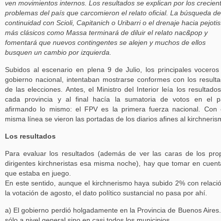
ven movimientos internos. Los resultados se explican por los crecien
problemas del país que carcomieron el relato oficial. La búsqueda de
continuidad con Scioli, Capitanich o Uribarri o el drenaje hacia pejotis
más clásicos como Massa terminará de diluir el relato nac&pop y
fomentará que nuevos contingentes se alejen y muchos de ellos
busquen un cambio por izquierda.
Subidos al escenario en plena 9 de Julio, los principales voceros
gobierno nacional, intentaban mostrarse conformes con los result
de las elecciones. Antes, el Ministro del Interior leía los resultado
cada provincia y al final hacía la sumatoria de votos en el p
afirmando lo mismo: el FPV es la primera fuerza nacional. Con
misma línea se vieron las portadas de los diarios afines al kirchneris
Los resultados
Para evaluar los resultados (además de ver las caras de los pro
dirigentes kirchneristas esa misma noche), hay que tomar en cuent
que estaba en juego.
En este sentido, aunque el kirchnerismo haya subido 2% con relaci
la votación de agosto, el dato político sustancial no pasa por ahí.
a) El gobierno perdió holgadamente en la Provincia de Buenos Aires
sólo a nivel general sino en casi todos los municipios.