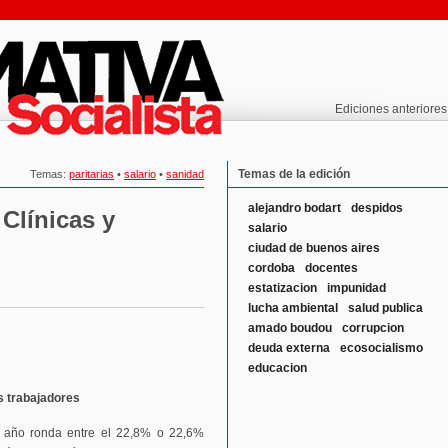
Ediciones anteriores
Temas de la edición
Temas:
paritarias
•
salario
•
sanidad
alejandro bodart
despidos
 Clínicas y
salario
ciudad de buenos aires
cordoba
docentes
estatizacion
impunidad
lucha ambiental
salud publica
amado boudou
corrupcion
deuda externa
ecosocialismo
educacion
s trabajadores
el año ronda entre el 22,8% o 22,6%