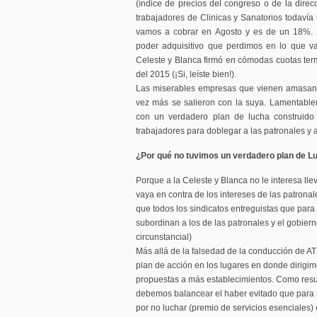
(índice de precios del congreso o de la direc
trabajadores de Clinicas y Sanatorios todavía
vamos a cobrar en Agosto y es de un 18%. E
poder adquisitivo que perdimos en lo que v
Celeste y Blanca firmó en cómodas cuotas te
del 2015 (¡Si, leíste bien!).
Las miserables empresas que vienen amasand
vez más se salieron con la suya. Lamentable
con un verdadero plan de lucha construido
trabajadores para doblegar a las patronales y 
¿Por qué no tuvimos un verdadero plan de L
Porque a la Celeste y Blanca no le interesa ll
vaya en contra de los intereses de las patrona
que todos los sindicatos entreguistas que para
subordinan a los de las patronales y el gobier
circunstancial)
Más allá de la falsedad de la conducción de 
plan de acción en los lugares en donde dirigim
propuestas a más establecimientos. Como resu
debemos balancear el haber evitado que para 
por no luchar (premio de servicios esenciales)