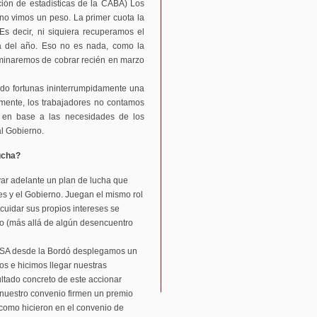
ción de estadísticas de la CABA) Los
 no vimos un peso. La primer cuota la
s decir, ni siquiera recuperamos el
a del año. Eso no es nada, como la
rminaremos de cobrar recién en marzo
o fortunas ininterrumpidamente una
mente, los trabajadores no contamos
 en base a las necesidades de los
al Gobierno.
ucha?
evar adelante un plan de lucha que
les y el Gobierno. Juegan el mismo rol
 cuidar sus propios intereses se
no (más allá de algún desencuentro
ATSA desde la Bordó desplegamos un
os e hicimos llegar nuestras
ltado concreto de este accionar
nuestro convenio firmen un premio
 como hicieron en el convenio de