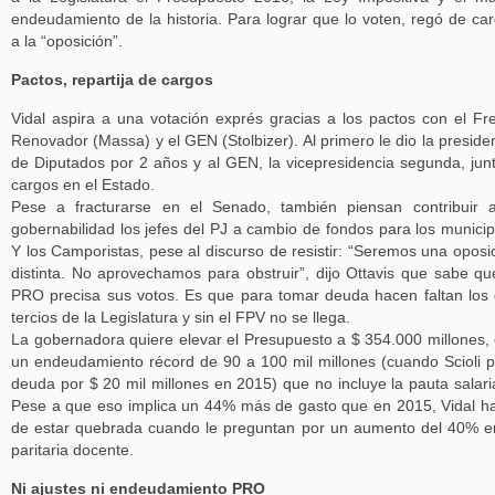
endeudamiento de la historia. Para lograr que lo voten, regó de ca
a la “oposición”.
Pactos, repartija de cargos
Vidal aspira a una votación exprés gracias a los pactos con el Fr
Renovador (Massa) y el GEN (Stolbizer). Al primero le dio la preside
de Diputados por 2 años y al GEN, la vicepresidencia segunda, jun
cargos en el Estado.
Pese a fracturarse en el Senado, también piensan contribuir 
gobernabilidad los jefes del PJ a cambio de fondos para los municip
Y los Camporistas, pese al discurso de resistir: “Seremos una oposi
distinta. No aprovechamos para obstruir”, dijo Ottavis que sabe qu
PRO precisa sus votos. Es que para tomar deuda hacen faltan los
tercios de la Legislatura y sin el FPV no se llega.
La gobernadora quiere elevar el Presupuesto a $ 354.000 millones,
un endeudamiento récord de 90 a 100 mil millones (cuando Scioli p
deuda por $ 20 mil millones en 2015) que no incluye la pauta salar
Pese a que eso implica un 44% más de gasto que en 2015, Vidal h
de estar quebrada cuando le preguntan por un aumento del 40% e
paritaria docente.
Ni ajustes ni endeudamiento PRO