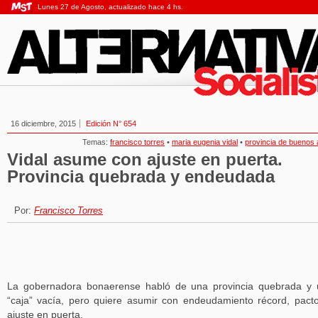
Lunes 27 de Agosto, actualizado hace 4 hs.
16 diciembre, 2015
Edición N° 654
Temas:
francisco torres
•
maria eugenia vidal
•
provincia de buenos 
Vidal asume con ajuste en puerta.
Provincia quebrada y endeudada
Por:
Francisco Torres
La gobernadora bonaerense habló de una provincia quebrada y
“caja” vacía, pero quiere asumir con endeudamiento récord, pact
ajuste en puerta.