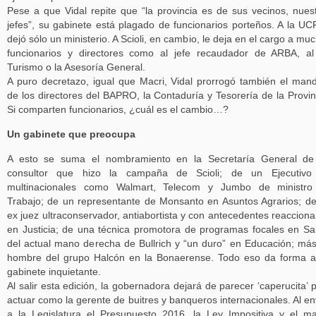
Pese a que Vidal repite que “la provincia es de sus vecinos, nues
jefes”, su gabinete está plagado de funcionarios porteños. A la UC
dejó sólo un ministerio. A Scioli, en cambio, le deja en el cargo a mu
funcionarios y directores como al jefe recaudador de ARBA, a
Turismo o la Asesoría General.
A puro decretazo, igual que Macri, Vidal prorrogó también el man
de los directores del BAPRO, la Contaduría y Tesorería de la Provin
Si comparten funcionarios, ¿cuál es el cambio…?
Un gabinete que preocupa
A esto se suma el nombramiento en la Secretaría General de
consultor que hizo la campaña de Scioli; de un Ejecutivo
multinacionales como Walmart, Telecom y Jumbo de ministro
Trabajo; de un representante de Monsanto en Asuntos Agrarios; d
ex juez ultraconservador, antiabortista y con antecedentes reacciona
en Justicia; de una técnica promotora de programas focales en Sa
del actual mano derecha de Bullrich y “un duro” en Educación; má
hombre del grupo Halcón en la Bonaerense. Todo eso da forma 
gabinete inquietante.
Al salir esta edición, la gobernadora dejará de parecer ‘caperucita’ 
actuar como la gerente de buitres y banqueros internacionales. Al en
a la Legislatura el Presupuesto 2016, la Ley Impositiva y el m