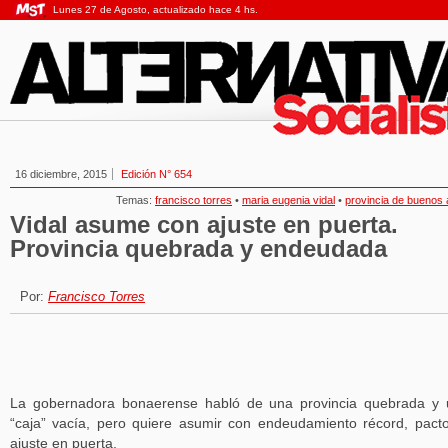
Lunes 27 de Agosto, actualizado hace 4 hs.
16 diciembre, 2015
Edición N° 654
Temas:
francisco torres
•
maria eugenia vidal
•
provincia de buenos 
Vidal asume con ajuste en puerta.
Provincia quebrada y endeudada
Por:
Francisco Torres
La gobernadora bonaerense habló de una provincia quebrada y
“caja” vacía, pero quiere asumir con endeudamiento récord, pact
ajuste en puerta.