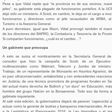
Pese a que Vidal repite que “la provincia es de sus vecinos, nues
jefes”, su gabinete está plagado de funcionarios porteños. A la UC
dejó sólo un ministerio. A Scioli, en cambio, le deja en el cargo a mu
funcionarios y directores como al jefe recaudador de ARBA, a
Turismo o la Asesoría General.
A puro decretazo, igual que Macri, Vidal prorrogó también el man
de los directores del BAPRO, la Contaduría y Tesorería de la Provin
Si comparten funcionarios, ¿cuál es el cambio…?
Un gabinete que preocupa
A esto se suma el nombramiento en la Secretaría General de
consultor que hizo la campaña de Scioli; de un Ejecutivo
multinacionales como Walmart, Telecom y Jumbo de ministro
Trabajo; de un representante de Monsanto en Asuntos Agrarios; d
ex juez ultraconservador, antiabortista y con antecedentes reacciona
en Justicia; de una técnica promotora de programas focales en Sa
del actual mano derecha de Bullrich y “un duro” en Educación; má
hombre del grupo Halcón en la Bonaerense. Todo eso da forma 
gabinete inquietante.
Al salir esta edición, la gobernadora dejará de parecer ‘caperucita’ 
actuar como la gerente de buitres y banqueros internacionales. Al en
a la Legislatura el Presupuesto 2016, la Ley Impositiva y el m