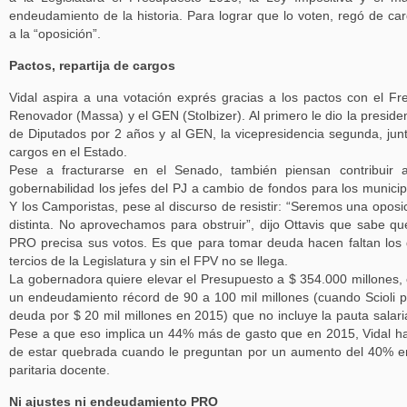
endeudamiento de la historia. Para lograr que lo voten, regó de ca
a la “oposición”.
Pactos, repartija de cargos
Vidal aspira a una votación exprés gracias a los pactos con el Fr
Renovador (Massa) y el GEN (Stolbizer). Al primero le dio la preside
de Diputados por 2 años y al GEN, la vicepresidencia segunda, jun
cargos en el Estado.
Pese a fracturarse en el Senado, también piensan contribuir 
gobernabilidad los jefes del PJ a cambio de fondos para los municip
Y los Camporistas, pese al discurso de resistir: “Seremos una oposi
distinta. No aprovechamos para obstruir”, dijo Ottavis que sabe qu
PRO precisa sus votos. Es que para tomar deuda hacen faltan los
tercios de la Legislatura y sin el FPV no se llega.
La gobernadora quiere elevar el Presupuesto a $ 354.000 millones,
un endeudamiento récord de 90 a 100 mil millones (cuando Scioli p
deuda por $ 20 mil millones en 2015) que no incluye la pauta salar
Pese a que eso implica un 44% más de gasto que en 2015, Vidal h
de estar quebrada cuando le preguntan por un aumento del 40% e
paritaria docente.
Ni ajustes ni endeudamiento PRO