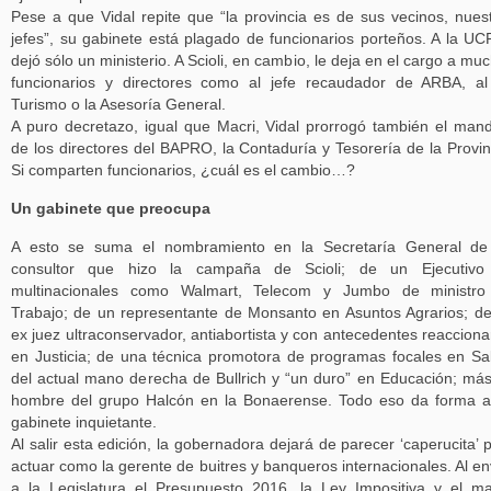
Pese a que Vidal repite que “la provincia es de sus vecinos, nues
jefes”, su gabinete está plagado de funcionarios porteños. A la UC
dejó sólo un ministerio. A Scioli, en cambio, le deja en el cargo a mu
funcionarios y directores como al jefe recaudador de ARBA, a
Turismo o la Asesoría General.
A puro decretazo, igual que Macri, Vidal prorrogó también el man
de los directores del BAPRO, la Contaduría y Tesorería de la Provin
Si comparten funcionarios, ¿cuál es el cambio…?
Un gabinete que preocupa
A esto se suma el nombramiento en la Secretaría General de
consultor que hizo la campaña de Scioli; de un Ejecutivo
multinacionales como Walmart, Telecom y Jumbo de ministro
Trabajo; de un representante de Monsanto en Asuntos Agrarios; d
ex juez ultraconservador, antiabortista y con antecedentes reacciona
en Justicia; de una técnica promotora de programas focales en Sa
del actual mano derecha de Bullrich y “un duro” en Educación; má
hombre del grupo Halcón en la Bonaerense. Todo eso da forma 
gabinete inquietante.
Al salir esta edición, la gobernadora dejará de parecer ‘caperucita’ 
actuar como la gerente de buitres y banqueros internacionales. Al en
a la Legislatura el Presupuesto 2016, la Ley Impositiva y el m