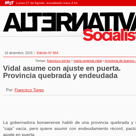
Lunes 27 de Agosto, actualizado hace 4 hs.
16 diciembre, 2015
Edición N° 654
Temas:
francisco torres
•
maria eugenia vidal
•
provincia de buenos 
Vidal asume con ajuste en puerta.
Provincia quebrada y endeudada
Por:
Francisco Torres
La gobernadora bonaerense habló de una provincia quebrada y
“caja” vacía, pero quiere asumir con endeudamiento récord, pact
ajuste en puerta.