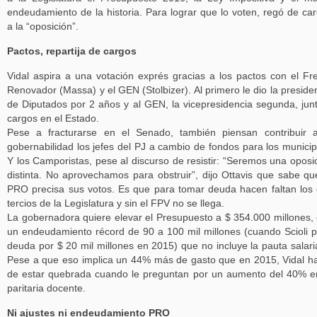
endeudamiento de la historia. Para lograr que lo voten, regó de ca
a la “oposición”.
Pactos, repartija de cargos
Vidal aspira a una votación exprés gracias a los pactos con el Fr
Renovador (Massa) y el GEN (Stolbizer). Al primero le dio la preside
de Diputados por 2 años y al GEN, la vicepresidencia segunda, jun
cargos en el Estado.
Pese a fracturarse en el Senado, también piensan contribuir 
gobernabilidad los jefes del PJ a cambio de fondos para los municip
Y los Camporistas, pese al discurso de resistir: “Seremos una oposi
distinta. No aprovechamos para obstruir”, dijo Ottavis que sabe qu
PRO precisa sus votos. Es que para tomar deuda hacen faltan los
tercios de la Legislatura y sin el FPV no se llega.
La gobernadora quiere elevar el Presupuesto a $ 354.000 millones,
un endeudamiento récord de 90 a 100 mil millones (cuando Scioli p
deuda por $ 20 mil millones en 2015) que no incluye la pauta salar
Pese a que eso implica un 44% más de gasto que en 2015, Vidal h
de estar quebrada cuando le preguntan por un aumento del 40% e
paritaria docente.
Ni ajustes ni endeudamiento PRO