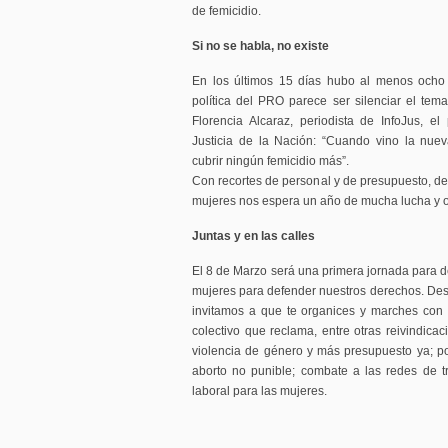
de femicidio.
Si no se habla, no existe
En los últimos 15 días hubo al menos ocho f
política del PRO parece ser silenciar el tem
Florencia Alcaraz, periodista de InfoJus, el 
Justicia de la Nación: “Cuando vino la nue
cubrir ningún femicidio más”.
Con recortes de personal y de presupuesto, de
mujeres nos espera un año de mucha lucha y o
Juntas y en las calles
El 8 de Marzo será una primera jornada para de
mujeres para defender nuestros derechos. Desd
invitamos a que te organices y marches con 
colectivo que reclama, entre otras reivindi
violencia de género y más presupuesto ya; po
aborto no punible; combate a las redes de t
laboral para las mujeres.