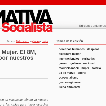
Ediciones anteriores
Temas de la edición
Temas:
8 de marzo
•
género
•
mujer
derechos humanos
despidos
 Mujer. El 8M,
dictadura militar
 por nuestros
internacionales
paritarias
género
gobierno nacional
mauricio macri
mujer
salario
24 de marzo
aborto
ecosocialismo
gustavo gimenez
lucha ambiental
acri en materia de género ya muestra
 a las calles para hacer escuchar