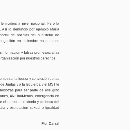
emicidios a nivel nacional. Pero la
a. Así lo denunció por ejemplo María
portal de noticias del Ministerio de
va gestión en diciembre no pudimos
sinformación y falsas promesas, a las
rganización por nuestros derechos.
mostrar la fuerza y convicción de las
e Juntas y a la Izquierda y el MST te
nosotras para ser parte de ese grito
caciones, #NiUnaMenos, emergencia en
r el derecho al aborto y defensa del
rata y explotación sexual e igualdad
Flor Carral