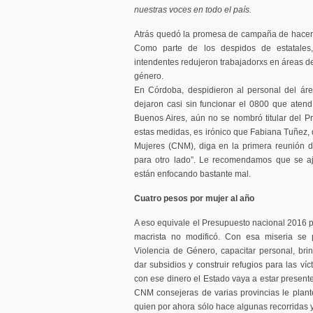
nuestras voces en todo el país.
Atrás quedó la promesa de campaña de hacer
Como parte de los despidos de estatale
intendentes redujeron trabajadorxs en áreas de
género.
En Córdoba, despidieron al personal del áre
dejaron casi sin funcionar el 0800 que aten
Buenos Aires, aún no se nombró titular del 
estas medidas, es irónico que Fabiana Tuñez, 
Mujeres (CNM), diga en la primera reunión d
para otro lado”. Le recomendamos que se aj
están enfocando bastante mal.
Cuatro pesos por mujer al año
A eso equivale el Presupuesto nacional 2016 p
macrista no modificó. Con esa miseria se 
Violencia de Género, capacitar personal, brind
dar subsidios y construir refugios para las ví
con ese dinero el Estado vaya a estar present
CNM consejeras de varias provincias le plan
quien por ahora sólo hace algunas recorridas y