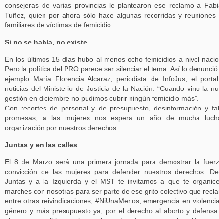
consejeras de varias provincias le plantearon ese reclamo a Fab
Tuñez, quien por ahora sólo hace algunas recorridas y reuniones
familiares de víctimas de femicidio.
Si no se habla, no existe
En los últimos 15 días hubo al menos ocho femicidios a nivel nacio
Pero la política del PRO parece ser silenciar el tema. Así lo denunció
ejemplo María Florencia Alcaraz, periodista de InfoJus, el porta
noticias del Ministerio de Justicia de la Nación: “Cuando vino la n
gestión en diciembre no pudimos cubrir ningún femicidio más”.
Con recortes de personal y de presupuesto, desinformación y fa
promesas, a las mujeres nos espera un año de mucha luch
organización por nuestros derechos.
Juntas y en las calles
El 8 de Marzo será una primera jornada para demostrar la fuer
convicción de las mujeres para defender nuestros derechos. D
Juntas y a la Izquierda y el MST te invitamos a que te organic
marches con nosotras para ser parte de ese grito colectivo que recl
entre otras reivindicaciones, #NiUnaMenos, emergencia en violenci
género y más presupuesto ya; por el derecho al aborto y defensa