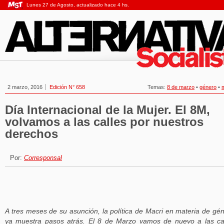
Lunes 27 de Agosto, actualizado hace 4 hs.
2 marzo, 2016
Edición N° 658
Temas:
8 de marzo
•
género
•
Día Internacional de la Mujer. El 8M,
volvamos a las calles por nuestros
derechos
Por:
Corresponsal
A tres meses de su asunción, la política de Macri en materia de gé
ya muestra pasos atrás. El 8 de Marzo vamos de nuevo a las ca