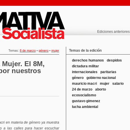
Ediciones anteriores
Temas de la edición
Temas:
8 de marzo
•
género
•
mujer
derechos humanos
despidos
 Mujer. El 8M,
dictadura militar
 por nuestros
internacionales
paritarias
género
gobierno nacional
mauricio macri
mujer
salario
24 de marzo
aborto
ecosocialismo
gustavo gimenez
lucha ambiental
acri en materia de género ya muestra
 a las calles para hacer escuchar