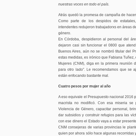
nuestras voces en todo el país.
Atrás quedó la promesa de campaña de hacer
Como parte de los despidos de estatale
intendentes redujeron trabajadorxs en áreas de
género.
En Córdoba, despidieron al personal del áre
dejaron casi sin funcionar el 0800 que aten
Buenos Aires, aún no se nombró titular del 
estas medidas, es irónico que Fabiana Tuñez, 
Mujeres (CNM), diga en la primera reunión d
para otro lado”. Le recomendamos que se aj
están enfocando bastante mal.
Cuatro pesos por mujer al año
A eso equivale el Presupuesto nacional 2016 p
macrista no modificó. Con esa miseria se 
Violencia de Género, capacitar personal, brind
dar subsidios y construir refugios para las ví
con ese dinero el Estado vaya a estar present
CNM consejeras de varias provincias le plan
quien por ahora sólo hace algunas recorridas y