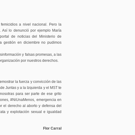
emicidios a nivel nacional. Pero la
a. Así lo denunció por ejemplo María
portal de noticias del Ministerio de
va gestión en diciembre no pudimos
sinformación y falsas promesas, a las
rganización por nuestros derechos.
mostrar la fuerza y convicción de las
e Juntas y a la Izquierda y el MST te
nosotras para ser parte de ese grito
caciones, #NiUnaMenos, emergencia en
r el derecho al aborto y defensa del
rata y explotación sexual e igualdad
Flor Carral