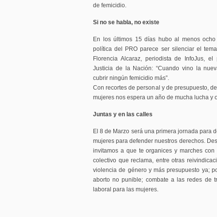
de femicidio.
Si no se habla, no existe
En los últimos 15 días hubo al menos ocho f
política del PRO parece ser silenciar el tem
Florencia Alcaraz, periodista de InfoJus, el 
Justicia de la Nación: “Cuando vino la nue
cubrir ningún femicidio más”.
Con recortes de personal y de presupuesto, de
mujeres nos espera un año de mucha lucha y o
Juntas y en las calles
El 8 de Marzo será una primera jornada para de
mujeres para defender nuestros derechos. Desd
invitamos a que te organices y marches con 
colectivo que reclama, entre otras reivindi
violencia de género y más presupuesto ya; po
aborto no punible; combate a las redes de t
laboral para las mujeres.