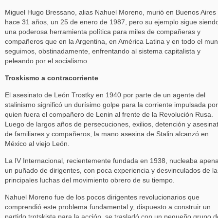
Miguel Hugo Bressano, alias Nahuel Moreno, murió en Buenos Aires
hace 31 años, un 25 de enero de 1987, pero su ejemplo sigue siend
una poderosa herramienta política para miles de compañeras y
compañeros que en la Argentina, en América Latina y en todo el mu
seguimos, obstinadamente, enfrentando al sistema capitalista y
peleando por el socialismo.
Troskismo a contracorriente
El asesinato de León Trostky en 1940 por parte de un agente del
stalinismo significó un durísimo golpe para la corriente impulsada por
quien fuera el compañero de Lenin al frente de la Revolución Rusa.
Luego de largos años de persecuciones, exilios, detención y asesina
de familiares y compañeros, la mano asesina de Stalin alcanzó en
México al viejo León.
La IV Internacional, recientemente fundada en 1938, nucleaba apen
un puñado de dirigentes, con poca experiencia y desvinculados de la
principales luchas del movimiento obrero de su tiempo.
Nahuel Moreno fue de los pocos dirigentes revolucionarios que
comprendió este problema fundamental y, dispuesto a construir un
partido trotskista para la acción, se trasladó con un pequeño grupo d