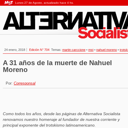
Lunes 27 de Agosto, actualizado hace 4 hs.
24 enero, 2018
Edición N° 704
Temas:
martin carccione
•
mst
•
nahuel moreno
•
trots
A 31 años de la muerte de Nahuel
Moreno
Por:
Corresponsal
Como todos los años, desde las páginas de Alternativa Socialista
renovamos nuestro homenaje al fundador de nuestra corriente y
principal exponente del trotskismo latinoamericano.