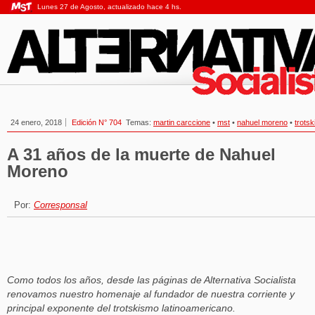
Lunes 27 de Agosto, actualizado hace 4 hs.
24 enero, 2018
Edición N° 704
Temas:
martin carccione
•
mst
•
nahuel moreno
•
trots
A 31 años de la muerte de Nahuel
Moreno
Por:
Corresponsal
Como todos los años, desde las páginas de Alternativa Socialista
renovamos nuestro homenaje al fundador de nuestra corriente y
principal exponente del trotskismo latinoamericano.