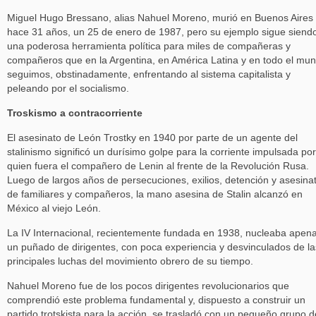
Miguel Hugo Bressano, alias Nahuel Moreno, murió en Buenos Aires
hace 31 años, un 25 de enero de 1987, pero su ejemplo sigue siend
una poderosa herramienta política para miles de compañeras y
compañeros que en la Argentina, en América Latina y en todo el mu
seguimos, obstinadamente, enfrentando al sistema capitalista y
peleando por el socialismo.
Troskismo a contracorriente
El asesinato de León Trostky en 1940 por parte de un agente del
stalinismo significó un durísimo golpe para la corriente impulsada por
quien fuera el compañero de Lenin al frente de la Revolución Rusa.
Luego de largos años de persecuciones, exilios, detención y asesina
de familiares y compañeros, la mano asesina de Stalin alcanzó en
México al viejo León.
La IV Internacional, recientemente fundada en 1938, nucleaba apen
un puñado de dirigentes, con poca experiencia y desvinculados de la
principales luchas del movimiento obrero de su tiempo.
Nahuel Moreno fue de los pocos dirigentes revolucionarios que
comprendió este problema fundamental y, dispuesto a construir un
partido trotskista para la acción, se trasladó con un pequeño grupo d