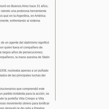
murió en Buenos Aires hace 31 años,
e siendo una poderosa herramienta
s que en la Argentina, en América
amente, enfrentando al sistema
 de un agente del stalinismo significó
 por quien fuera el compañero de
de largos años de persecuciones,
 compañeros, la mano asesina de Stalin
n 1938, nucleaba apenas a un puñado
lados de las principales luchas del
volucionarios que comprendió este
 partido trotskista para la acción, se
e la porteña Villa Crespo a Villa
oso movimiento obrero para tonificar
mpo después le dio vida a Palabra