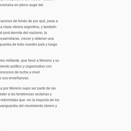
ucionaria en pleno auge del
 razones de fondo de por qué, pese a
la clase obrera argentina, y también
al post derrota del nazismo, la
desarrollarse, crecer y obtener una
guardia de todo nuestro país y luego
smo militante, que llevó a Moreno y su
iento político y organizativo con
s procesos de lucha a nivel
de sus enseñanzas.
ada por Moreno supo ser parte de las
ceder a las tendencias sectarias y
y reformistas que -en la mayoría de los
a vanguardia del movimiento obrero y