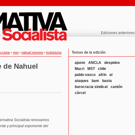
Ediciones anteriores
Temas de la edición
rccione
•
mst
•
nahuel moreno
•
trotskismo
ajuste
ANCLA
despidos
e de Nahuel
Macri
MST
chile
pablo vasco
afrin
al
ataques
bam
basta
burocracia sindical
cantón
cárcel
ernativa Socialista renovamos
nte y principal exponente del