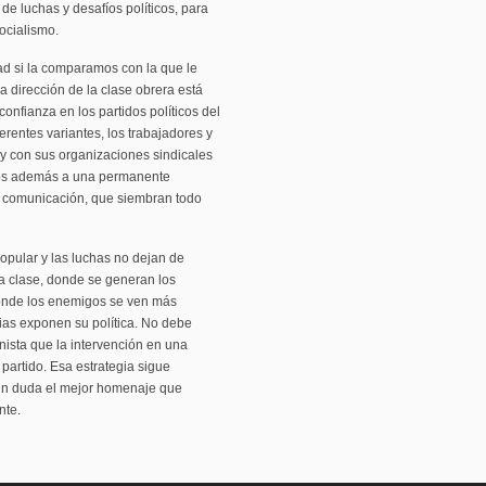
de luchas y desafíos políticos, para
socialismo.
ad si la comparamos con la que le
la dirección de la clase obrera está
nfianza en los partidos políticos del
rentes variantes, los trabajadores y
 y con sus organizaciones sindicales
dos además a una permanente
 comunicación, que siembran todo
opular y las luchas no dejan de
 la clase, donde se generan los
donde los enemigos se ven más
ias exponen su política. No debe
ista que la intervención en una
o partido. Esa estrategia sigue
 sin duda el mejor homenaje que
nte.