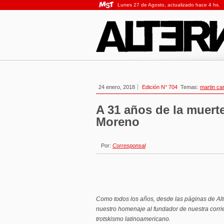
Lunes 27 de Agosto, actualizado hace 4 hs.
24 enero, 2018
Edición N° 704
Temas:
martin ca
A 31 años de la muert
Moreno
Por:
Corresponsal
Como todos los años, desde las páginas de Alt
nuestro homenaje al fundador de nuestra corrie
trotskismo latinoamericano.