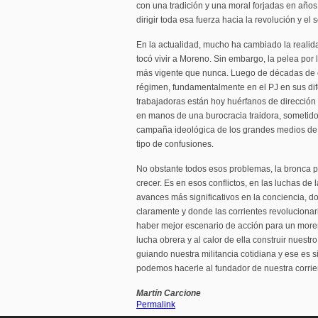
con una tradición y una moral forjadas en años 
dirigir toda esa fuerza hacia la revolución y el 
En la actualidad, mucho ha cambiado la realid
tocó vivir a Moreno. Sin embargo, la pelea por 
más vigente que nunca. Luego de décadas de co
régimen, fundamentalmente en el PJ en sus dife
trabajadoras están hoy huérfanos de dirección
en manos de una burocracia traidora, someti
campaña ideológica de los grandes medios de
tipo de confusiones.
No obstante todos esos problemas, la bronca p
crecer. Es en esos conflictos, en las luchas de
avances más significativos en la conciencia, 
claramente y donde las corrientes revolucionar
haber mejor escenario de acción para un moren
lucha obrera y al calor de ella construir nuestr
guiando nuestra militancia cotidiana y ese es
podemos hacerle al fundador de nuestra corrie
Martín Carcione
Permalink