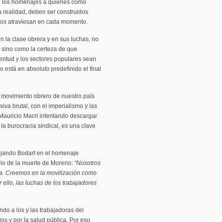
 los homenajes a quienes como
 realidad, deben ser construidos
 los atraviesan en cada momento.
 la clase obrera y en sus luchas, no
, sino como la certeza de que
ventud y los sectores populares sean
o está en absoluto predefinido el final
 movimiento obrero de nuestro país
va brutal, con el imperialismo y las
 Mauricio Macri intentando descargar
 la burocracia sindical, es una clave
lejando Bodart en el homenaje
rio de la muerte de Moreno:
“Nosotros
ra. Creemos en la movilización como
 ello, las luchas de los trabajadores
o a los y las trabajadoras del
os y por la salud pública. Por eso