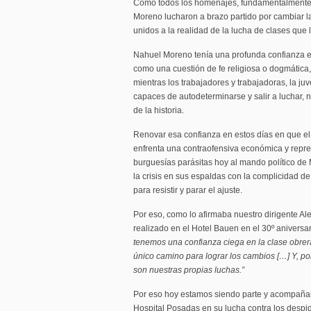
Como todos los homenajes, fundamentalmente
Moreno lucharon a brazo partido por cambiar la
unidos a la realidad de la lucha de clases que
Nahuel Moreno tenía una profunda confianza en
como una cuestión de fe religiosa o dogmática
mientras los trabajadores y trabajadoras, la ju
capaces de autodeterminarse y salir a luchar, n
de la historia.
Renovar esa confianza en estos días en que el
enfrenta una contraofensiva económica y represi
burguesías parásitas hoy al mando político de
la crisis en sus espaldas con la complicidad de
para resistir y parar el ajuste.
Por eso, como lo afirmaba nuestro dirigente A
realizado en el Hotel Bauen en el 30º aniversa
tenemos una confianza ciega en la clase obre
único camino para lograr los cambios […] Y, por
son nuestras propias luchas.”
Por eso hoy estamos siendo parte y acompañand
Hospital Posadas en su lucha contra los despid