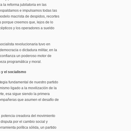
 la reforma jubilatoria en las
 respaldamos e impulsamos todas las
modelo macrista de despidos, recortes
s porque creemos que, lejos de lo
scépticos y los operadores a sueldo
ocialista revolucionaria tuvo en
mocracia o dictadura militar, en la
a confianza un poderoso motor de
rmeza programática y moral.
 y el socialismo
tegia fundamental de nuestro partido
 mismo ligado a la movilización de la
te, esa sigue siendo la primera
compañeras que asumen el desafío de
a potencia creadora del movimiento
 disputa por el cambio social y
ramienta política sólida, un partido