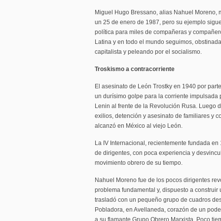
Miguel Hugo Bressano, alias Nahuel Moreno, 
un 25 de enero de 1987, pero su ejemplo sigu
política para miles de compañeras y compañero
Latina y en todo el mundo seguimos, obstinad
capitalista y peleando por el socialismo.
Troskismo a contracorriente
El asesinato de León Trostky en 1940 por parte
un durísimo golpe para la corriente impulsada
Lenin al frente de la Revolución Rusa. Luego 
exilios, detención y asesinato de familiares y
alcanzó en México al viejo León.
La IV Internacional, recientemente fundada e
de dirigentes, con poca experiencia y desvincu
movimiento obrero de su tiempo.
Nahuel Moreno fue de los pocos dirigentes re
problema fundamental y, dispuesto a construir un
trasladó con un pequeño grupo de cuadros desd
Pobladora, en Avellaneda, corazón de un poder
a su flamante Grupo Obrero Marxista. Poco tie