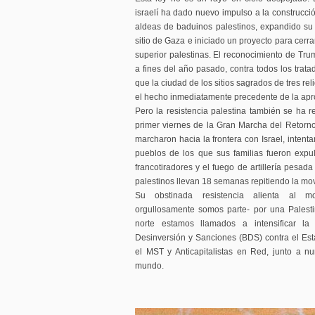
israelí ha dado nuevo impulso a la construcci
aldeas de baduinos palestinos, expandido su o
sitio de Gaza e iniciado un proyecto para cerra
superior palestinas. El reconocimiento de Tru
a fines del año pasado, contra todos los trat
que la ciudad de los sitios sagrados de tres re
el hecho inmediatamente precedente de la apro
Pero la resistencia palestina también se ha r
primer viernes de la Gran Marcha del Retorn
marcharon hacia la frontera con Israel, intent
pueblos de los que sus familias fueron exp
francotiradores y el fuego de artillería pesad
palestinos llevan 18 semanas repitiendo la mov
Su obstinada resistencia alienta al mo
orgullosamente somos parte- por una Palestin
norte estamos llamados a intensificar la
Desinversión y Sanciones (BDS) contra el Es
el MST y Anticapitalistas en Red, junto a n
mundo.