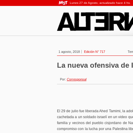
Lunes 27 de Agosto, actualizado hace 4 hs.
1 agosto, 2018
Edición N° 717
Te
La nueva ofensiva de I
Por:
Corresponsal
El 29 de julio fue liberada Ahed Tamimi, la ad
cachetada a un soldado israelí en un video que
familia y vecinos del pueblo cisjordano de Na
compromiso con la lucha por una Palestina li