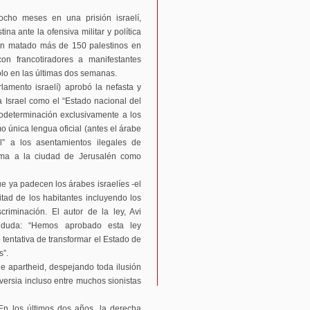
cho meses en una prisión israelí,
ina ante la ofensiva militar y política
 han matado más de 150 palestinos en
n francotiradores a manifestantes
lo en las últimas dos semanas.
rlamento israelí) aprobó la nefasta y
 Israel como el “Estado nacional del
todeterminación exclusivamente a los
o única lengua oficial (antes el árabe
al” a los asentamientos ilegales de
rma a la ciudad de Jerusalén como
ue ya padecen los árabes israelíes -el
tad de los habitantes incluyendo los
scriminación. El autor de la ley, Avi
r duda: “Hemos aprobado esta ley
tentativa de transformar el Estado de
s”.
de apartheid, despejando toda ilusión
ersia incluso entre muchos sionistas
En los últimos dos años, la derecha