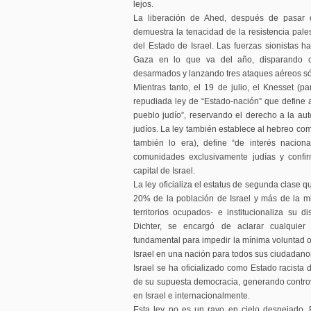
lejos.
La liberación de Ahed, después de pasar o
demuestra la tenacidad de la resistencia palest
del Estado de Israel. Las fuerzas sionistas
Gaza en lo que va del año, disparando co
desarmados y lanzando tres ataques aéreos só
Mientras tanto, el 19 de julio, el Knesset (pa
repudiada ley de “Estado-nación” que define a
pueblo judío”, reservando el derecho a la au
judíos. La ley también establece al hebreo com
también lo era), define “de interés nacion
comunidades exclusivamente judías y confi
capital de Israel.
La ley oficializa el estatus de segunda clase q
20% de la población de Israel y más de la mi
territorios ocupados- e institucionaliza su di
Dichter, se encargó de aclarar cualquie
fundamental para impedir la mínima voluntad o 
Israel en una nación para todos sus ciudadano
Israel se ha oficializado como Estado racista 
de su supuesta democracia, generando controv
en Israel e internacionalmente.
Esta ley no es un rayo en cielo despejado. 