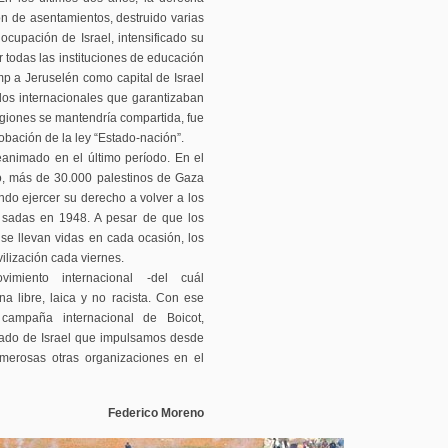
ón de asentamientos, destruido varias
cupación de Israel, intensificado su
r todas las instituciones de educación
mp a Jeruselén como capital de Israel
ados internacionales que garantizaban
ligiones se mantendría compartida, fue
bación de la ley “Estado-nación”.
eanimado en el último período. En el
o, más de 30.000 palestinos de Gaza
ando ejercer su derecho a volver a los
ulsadas en 1948. A pesar de que los
a se llevan vidas en cada ocasión, los
ilización cada viernes.
vimiento internacional -del cuál
a libre, laica y no racista. Con ese
 campaña internacional de Boicot,
tado de Israel que impulsamos desde
umerosas otras organizaciones en el
Federico Moreno