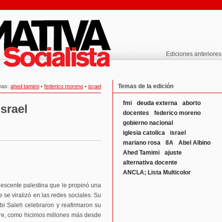
Ediciones anteriores
Temas de la edición
mas:
ahed tamimi
•
federico moreno
•
israel
fmi
deuda externa
aborto
srael
docentes
federico moreno
gobierno nacional
iglesia catolica
israel
mariano rosa
8A
Abel Albino
Ahed Tamimi
ajuste
alternativa docente
ANCLA; Lista Multicolor
olescente palestina que le propinó una
 se viralizó en las redes sociales. Su
bi Saleh celebraron y reafirmaron su
bre, como hicimos millones más desde