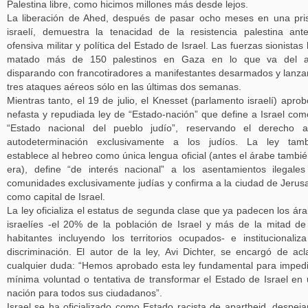
Palestina libre, como hicimos millones más desde lejos.
La liberación de Ahed, después de pasar ocho meses en una pri
israelí, demuestra la tenacidad de la resistencia palestina ant
ofensiva militar y política del Estado de Israel. Las fuerzas sionistas
matado más de 150 palestinos en Gaza en lo que va del a
disparando con francotiradores a manifestantes desarmados y lanz
tres ataques aéreos sólo en las últimas dos semanas.
Mientras tanto, el 19 de julio, el Knesset (parlamento israelí) aprob
nefasta y repudiada ley de “Estado-nación” que define a Israel com
“Estado nacional del pueblo judío”, reservando el derecho a
autodeterminación exclusivamente a los judíos. La ley tamb
establece al hebreo como única lengua oficial (antes el árabe tambié
era), define “de interés nacional” a los asentamientos ilegale
comunidades exclusivamente judías y confirma a la ciudad de Jerus
como capital de Israel.
La ley oficializa el estatus de segunda clase que ya padecen los ár
israelíes -el 20% de la población de Israel y más de la mitad de
habitantes incluyendo los territorios ocupados- e institucionaliz
discriminación. El autor de la ley, Avi Dichter, se encargó de acl
cualquier duda: “Hemos aprobado esta ley fundamental para impedi
mínima voluntad o tentativa de transformar el Estado de Israel en
nación para todos sus ciudadanos”.
Israel se ha oficializado como Estado racista de apartheid, despej