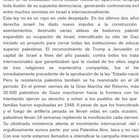
toda ilusión de su supuesta democracia, generando controversia inc
entre muchos sionistas en Israel e internacionalmente.
Esta ley no es un rayo en cielo despejado. En los últimos dos años
derecha israelí ha dado nuevo impulso a la construcción
asentamientos, destruido varias aldeas de baduinos palestin
expandido su ocupación de Israel, intensificado su sitio de Ga
iniciado un proyecto para cerrar todas las instituciones de educa
superior palestinas. El reconocimiento de Trump a Jeruselén 
capital de Israel a fines del año pasado, contra todos los trat
internacionales que garantizaban que la ciudad de los sitios sagr
de tres religiones se mantendría compartida, fue el he
inmediatamente precedente de la aprobación de la ley “Estado-nació
Pero la resistencia palestina también se ha reanimado en el úl
período. En el primer viernes de la Gran Marcha del Retorno, má
30.000 palestinos de Gaza marcharon hacia la frontera con Isr
intentando ejercer su derecho a volver a los pueblos de los que
familias fueron expulsadas en 1948. A pesar de que los francotirad
y el fuego de artillería pesada se llevan vidas en cada ocasión,
palestinos llevan 18 semanas repitiendo la movilización cada viernes
Su obstinada resistencia alienta al movimiento internacional -del 
orgullosamente somos parte- por una Palestina libre, laica y no raci
Con ese norte estamos llamados a intensificar la campaña internaci