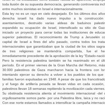
toda ilusión de su supuesta democracia, generando controversia inc
entre muchos sionistas en Israel e internacionalmente.
Esta ley no es un rayo en cielo despejado. En los últimos dos años
derecha israelí ha dado nuevo impulso a la construcción
asentamientos, destruido varias aldeas de baduinos palestin
expandido su ocupación de Israel, intensificado su sitio de Ga
iniciado un proyecto para cerrar todas las instituciones de educa
superior palestinas. El reconocimiento de Trump a Jeruselén 
capital de Israel a fines del año pasado, contra todos los trat
internacionales que garantizaban que la ciudad de los sitios sagr
de tres religiones se mantendría compartida, fue el he
inmediatamente precedente de la aprobación de la ley “Estado-nació
Pero la resistencia palestina también se ha reanimado en el úl
período. En el primer viernes de la Gran Marcha del Retorno, má
30.000 palestinos de Gaza marcharon hacia la frontera con Isr
intentando ejercer su derecho a volver a los pueblos de los que
familias fueron expulsadas en 1948. A pesar de que los francotirad
y el fuego de artillería pesada se llevan vidas en cada ocasión,
palestinos llevan 18 semanas repitiendo la movilización cada viernes
Su obstinada resistencia alienta al movimiento internacional -del 
orgullosamente somos parte- por una Palestina libre, laica y no raci
Con ese norte estamos llamados a intensificar la campaña internaci