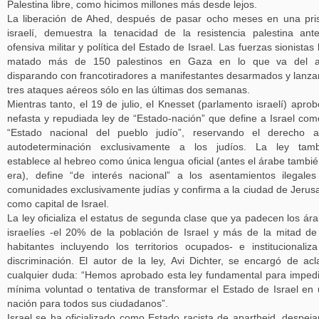
Palestina libre, como hicimos millones más desde lejos.
La liberación de Ahed, después de pasar ocho meses en una pri
israelí, demuestra la tenacidad de la resistencia palestina ant
ofensiva militar y política del Estado de Israel. Las fuerzas sionistas
matado más de 150 palestinos en Gaza en lo que va del a
disparando con francotiradores a manifestantes desarmados y lanz
tres ataques aéreos sólo en las últimas dos semanas.
Mientras tanto, el 19 de julio, el Knesset (parlamento israelí) aprob
nefasta y repudiada ley de “Estado-nación” que define a Israel com
“Estado nacional del pueblo judío”, reservando el derecho a
autodeterminación exclusivamente a los judíos. La ley tamb
establece al hebreo como única lengua oficial (antes el árabe tambié
era), define “de interés nacional” a los asentamientos ilegale
comunidades exclusivamente judías y confirma a la ciudad de Jerus
como capital de Israel.
La ley oficializa el estatus de segunda clase que ya padecen los ár
israelíes -el 20% de la población de Israel y más de la mitad de
habitantes incluyendo los territorios ocupados- e institucionaliz
discriminación. El autor de la ley, Avi Dichter, se encargó de acl
cualquier duda: “Hemos aprobado esta ley fundamental para impedi
mínima voluntad o tentativa de transformar el Estado de Israel en
nación para todos sus ciudadanos”.
Israel se ha oficializado como Estado racista de apartheid, despej