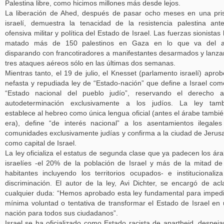
Palestina libre, como hicimos millones más desde lejos.
La liberación de Ahed, después de pasar ocho meses en una pri
israelí, demuestra la tenacidad de la resistencia palestina ant
ofensiva militar y política del Estado de Israel. Las fuerzas sionistas
matado más de 150 palestinos en Gaza en lo que va del a
disparando con francotiradores a manifestantes desarmados y lanz
tres ataques aéreos sólo en las últimas dos semanas.
Mientras tanto, el 19 de julio, el Knesset (parlamento israelí) aprob
nefasta y repudiada ley de “Estado-nación” que define a Israel com
“Estado nacional del pueblo judío”, reservando el derecho a
autodeterminación exclusivamente a los judíos. La ley tamb
establece al hebreo como única lengua oficial (antes el árabe tambié
era), define “de interés nacional” a los asentamientos ilegale
comunidades exclusivamente judías y confirma a la ciudad de Jerus
como capital de Israel.
La ley oficializa el estatus de segunda clase que ya padecen los ár
israelíes -el 20% de la población de Israel y más de la mitad de
habitantes incluyendo los territorios ocupados- e institucionaliz
discriminación. El autor de la ley, Avi Dichter, se encargó de acl
cualquier duda: “Hemos aprobado esta ley fundamental para impedi
mínima voluntad o tentativa de transformar el Estado de Israel en
nación para todos sus ciudadanos”.
Israel se ha oficializado como Estado racista de apartheid, despej