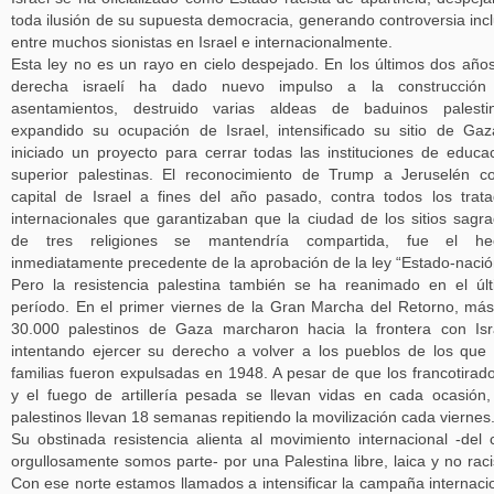
toda ilusión de su supuesta democracia, generando controversia inc
entre muchos sionistas en Israel e internacionalmente.
Esta ley no es un rayo en cielo despejado. En los últimos dos años
derecha israelí ha dado nuevo impulso a la construcción
asentamientos, destruido varias aldeas de baduinos palestin
expandido su ocupación de Israel, intensificado su sitio de Ga
iniciado un proyecto para cerrar todas las instituciones de educa
superior palestinas. El reconocimiento de Trump a Jeruselén 
capital de Israel a fines del año pasado, contra todos los trat
internacionales que garantizaban que la ciudad de los sitios sagr
de tres religiones se mantendría compartida, fue el he
inmediatamente precedente de la aprobación de la ley “Estado-nació
Pero la resistencia palestina también se ha reanimado en el úl
período. En el primer viernes de la Gran Marcha del Retorno, má
30.000 palestinos de Gaza marcharon hacia la frontera con Isr
intentando ejercer su derecho a volver a los pueblos de los que
familias fueron expulsadas en 1948. A pesar de que los francotirad
y el fuego de artillería pesada se llevan vidas en cada ocasión,
palestinos llevan 18 semanas repitiendo la movilización cada viernes
Su obstinada resistencia alienta al movimiento internacional -del 
orgullosamente somos parte- por una Palestina libre, laica y no raci
Con ese norte estamos llamados a intensificar la campaña internaci