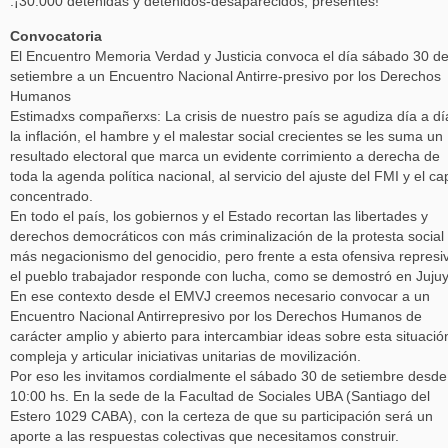
.¡30.000 detenidas y detenidos-desaparecidos, presentes!
Convocatoria
El Encuentro Memoria Verdad y Justicia convoca el día sábado 30 d
setiembre a un Encuentro Nacional Antirre-presivo por los Derechos
Humanos
Estimadxs compañerxs: La crisis de nuestro país se agudiza día a dí
la inflación, el hambre y el malestar social crecientes se les suma un
resultado electoral que marca un evidente corrimiento a derecha de
toda la agenda política nacional, al servicio del ajuste del FMI y el cap
concentrado.
En todo el país, los gobiernos y el Estado recortan las libertades y
derechos democráticos con más criminalización de la protesta social
más negacionismo del genocidio, pero frente a esta ofensiva represi
el pueblo trabajador responde con lucha, como se demostró en Jujuy
En ese contexto desde el EMVJ creemos necesario convocar a un
Encuentro Nacional Antirrepresivo por los Derechos Humanos de
carácter amplio y abierto para intercambiar ideas sobre esta situació
compleja y articular iniciativas unitarias de movilización.
Por eso les invitamos cordialmente el sábado 30 de setiembre desde
10:00 hs. En la sede de la Facultad de Sociales UBA (Santiago del
Estero 1029 CABA), con la certeza de que su participación será un
aporte a las respuestas colectivas que necesitamos construir.