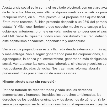
A esta crisis social se le suma el resultado electoral, con un claro av
de la derecha. Massa, más allá de algunas medidas cosméticas para
recuperar votos, en su Presupuesto 2024 propone más ajuste fiscal.
Entre otros recortes, Bullrich pretende despedir a un 25% del person
estatal. Y Milei, ese liberfacho que cosechó mucho voto castigo a los
gobiernos anteriores, promete un «plan motosierra» peor que el ajus
del FMI. Salvo la izquierda, todos ellos, con distinto discurso, defien
este capitalismo decadente, dependiente y antipopular.
Van a seguir pagando esa estafa llamada deuda externa con más aj
y más entrega. Van a seguir gobernando para las corporaciones, el
agronegocio, la banca y el extractivismo, generando más desigualda
social. Van a atacar las conquistas laborales, sindicales y sociales qu
nos costaron décadas de lucha. Nos traen más reforma laboral y
previsional, más precarización de nuestras vidas.
Ningún ajuste pasa sin represión
Por eso tratarán de recortar todos y cada uno los derechos
democráticos y humanos, incluidos los derechos ambientales, los
derechos de los pueblos originarios y los derechos de género. Ya lo
vemos por ejemplo en la reforma constitucional represiva en Jujuy, la