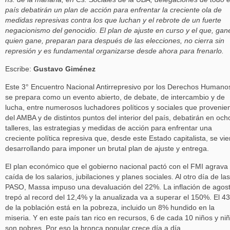
país debatirán un plan de acción para enfrentar la creciente ola de
medidas represivas contra los que luchan y el rebrote de un fuerte
negacionismo del genocidio. El plan de ajuste en curso y el que, gan
quien gane, preparan para después de las elecciones, no cierra sin
represión y es fundamental organizarse desde ahora para frenarlo.
Escribe:
Gustavo Giménez
Este 3° Encuentro Nacional Antirrepresivo por los Derechos Humano
se prepara como un evento abierto, de debate, de intercambio y de
lucha, entre numerosos luchadores políticos y sociales que provenie
del AMBA y de distintos puntos del interior del país, debatirán en och
talleres, las estrategias y medidas de acción para enfrentar una
creciente política represiva que, desde este Estado capitalista, se vi
desarrollando para imponer un brutal plan de ajuste y entrega.
El plan económico que el gobierno nacional pactó con el FMI agrava 
caída de los salarios, jubilaciones y planes sociales. Al otro día de las
PASO, Massa impuso una devaluación del 22%. La inflación de agos
trepó al record del 12,4% y la anualizada va a superar el 150%. El 4
de la población está en la pobreza, incluido un 8% hundido en la
miseria. Y en este país tan rico en recursos, 6 de cada 10 niños y ni
son pobres. Por eso la bronca popular crece día a día.