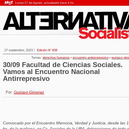
Lunes 27 de Agosto, actualizado hace 4 hs.
27 septiembre, 2023
Edición N° 838
Temas:
derechos humanos
•
encuentro antirerepresivo
•
gustavo gim
30/09 Facultad de Ciencias Sociales.
Vamos al Encuentro Nacional
Antirrepresivo
Por:
Gustavo Gimenez
Convocado por el Encuentro Memoria, Verdad y Justicia, desde las 
hs. de la mañana, en Cs. Sociales de la UBA, delegaciones de todo e