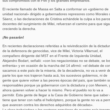
sus compromisos con el FMI y los grandes empresarios.
El reciente llamado de Massa en Salta a conformar un «gobierno de
unidad nacional» dirigido a gobernadores represores como Morales 
Sáenz, o las declaraciones de Cristina echándole la culpa a los paro
docentes del surgimiento de Milei, refuerzan el camino para que siga
creciendo la derecha.
¡No pasarán!
En recientes declaraciones referidas a la reivindicación de la dictadu
de la defensora de genocidas, vice de Milei, Victoria Villarruel, el
compañero dirigente del MST en el Frente de Izquierda Unidad,
Alejandro Bodart, señaló: «con los negacionistas no se debate, se lo
enfrenta» y en ocasión de la marcha del 14 afirmó: «el debate de c
sacamos a este país de la miseria, de la decadencia, no va a venir d
parte los que nos trajeron hasta acá, los sucesivos gobiernos, ni de
gente que quiere volver a las peores épocas del país, que también s
responsables porque ya gobernaron con la dictadura y con Menem, 
ahora quieren volver a hacer lo mismo. Pero el pueblo no lo va a
permitir. Esta gente de llegar a la Casa de Gobierno tiene que saber
tiene que tener con nafta el helicóptero, porque la gente no va a perm
que avancen contra los derechos adquiridos de décadas».
La clase trabajadora y los sectores populares de nuestro país tenem