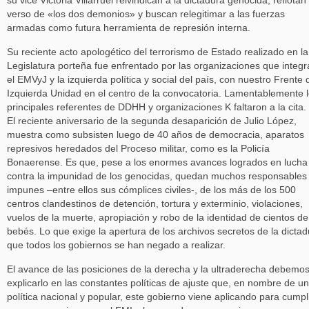
su vice Victoria Villarruel reivindican a la dictadura genocida, reflotan 
verso de «los dos demonios» y buscan relegitimar a las fuerzas
armadas como futura herramienta de represión interna.
Su reciente acto apologético del terrorismo de Estado realizado en la
Legislatura porteña fue enfrentado por las organizaciones que integ
el EMVyJ y la izquierda política y social del país, con nuestro Frente 
Izquierda Unidad en el centro de la convocatoria. Lamentablemente 
principales referentes de DDHH y organizaciones K faltaron a la cita.
El reciente aniversario de la segunda desaparición de Julio López,
muestra como subsisten luego de 40 años de democracia, aparatos
represivos heredados del Proceso militar, como es la Policía
Bonaerense. Es que, pese a los enormes avances logrados en lucha
contra la impunidad de los genocidas, quedan muchos responsables
impunes –entre ellos sus cómplices civiles-, de los más de los 500
centros clandestinos de detención, tortura y exterminio, violaciones,
vuelos de la muerte, apropiación y robo de la identidad de cientos de
bebés. Lo que exige la apertura de los archivos secretos de la dictad
que todos los gobiernos se han negado a realizar.
El avance de las posiciones de la derecha y la ultraderecha debemo
explicarlo en las constantes políticas de ajuste que, en nombre de u
política nacional y popular, este gobierno viene aplicando para cumpl