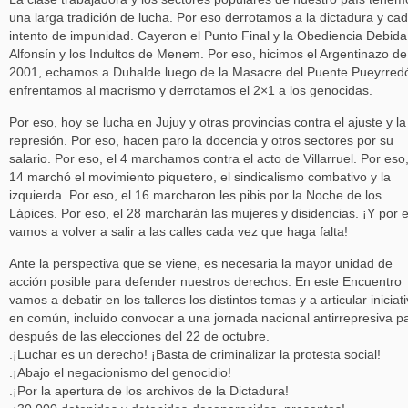
una larga tradición de lucha. Por eso derrotamos a la dictadura y ca
intento de impunidad. Cayeron el Punto Final y la Obediencia Debida
Alfonsín y los Indultos de Menem. Por eso, hicimos el Argentinazo de
2001, echamos a Duhalde luego de la Masacre del Puente Pueyrred
enfrentamos al macrismo y derrotamos el 2×1 a los genocidas.
Por eso, hoy se lucha en Jujuy y otras provincias contra el ajuste y la
represión. Por eso, hacen paro la docencia y otros sectores por su
salario. Por eso, el 4 marchamos contra el acto de Villarruel. Por eso,
14 marchó el movimiento piquetero, el sindicalismo combativo y la
izquierda. Por eso, el 16 marcharon les pibis por la Noche de los
Lápices. Por eso, el 28 marcharán las mujeres y disidencias. ¡Y por 
vamos a volver a salir a las calles cada vez que haga falta!
Ante la perspectiva que se viene, es necesaria la mayor unidad de
acción posible para defender nuestros derechos. En este Encuentro
vamos a debatir en los talleres los distintos temas y a articular iniciat
en común, incluido convocar a una jornada nacional antirrepresiva p
después de las elecciones del 22 de octubre.
.¡Luchar es un derecho! ¡Basta de criminalizar la protesta social!
.¡Abajo el negacionismo del genocidio!
.¡Por la apertura de los archivos de la Dictadura!