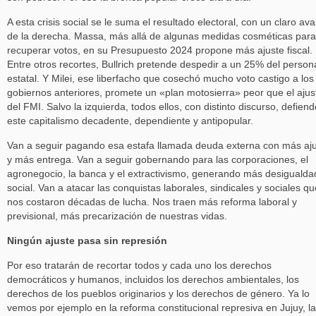
A esta crisis social se le suma el resultado electoral, con un claro av
de la derecha. Massa, más allá de algunas medidas cosméticas para
recuperar votos, en su Presupuesto 2024 propone más ajuste fiscal.
Entre otros recortes, Bullrich pretende despedir a un 25% del person
estatal. Y Milei, ese liberfacho que cosechó mucho voto castigo a los
gobiernos anteriores, promete un «plan motosierra» peor que el ajus
del FMI. Salvo la izquierda, todos ellos, con distinto discurso, defien
este capitalismo decadente, dependiente y antipopular.
Van a seguir pagando esa estafa llamada deuda externa con más aj
y más entrega. Van a seguir gobernando para las corporaciones, el
agronegocio, la banca y el extractivismo, generando más desigualda
social. Van a atacar las conquistas laborales, sindicales y sociales qu
nos costaron décadas de lucha. Nos traen más reforma laboral y
previsional, más precarización de nuestras vidas.
Ningún ajuste pasa sin represión
Por eso tratarán de recortar todos y cada uno los derechos
democráticos y humanos, incluidos los derechos ambientales, los
derechos de los pueblos originarios y los derechos de género. Ya lo
vemos por ejemplo en la reforma constitucional represiva en Jujuy, la