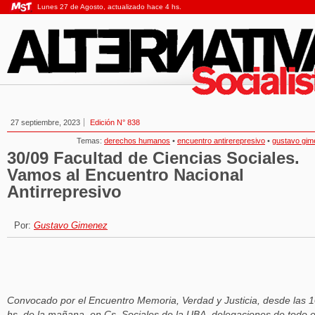
Lunes 27 de Agosto, actualizado hace 4 hs.
27 septiembre, 2023
Edición N° 838
Temas:
derechos humanos
•
encuentro antirerepresivo
•
gustavo gim
30/09 Facultad de Ciencias Sociales.
Vamos al Encuentro Nacional
Antirrepresivo
Por:
Gustavo Gimenez
Convocado por el Encuentro Memoria, Verdad y Justicia, desde las 
hs. de la mañana, en Cs. Sociales de la UBA, delegaciones de todo e