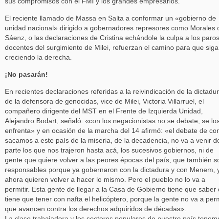
sus compromisos con el FMI y los grandes empresarios.
El reciente llamado de Massa en Salta a conformar un «gobierno de
unidad nacional» dirigido a gobernadores represores como Morales 
Sáenz, o las declaraciones de Cristina echándole la culpa a los paro
docentes del surgimiento de Milei, refuerzan el camino para que siga
creciendo la derecha.
¡No pasarán!
En recientes declaraciones referidas a la reivindicación de la dictadu
de la defensora de genocidas, vice de Milei, Victoria Villarruel, el
compañero dirigente del MST en el Frente de Izquierda Unidad,
Alejandro Bodart, señaló: «con los negacionistas no se debate, se lo
enfrenta» y en ocasión de la marcha del 14 afirmó: «el debate de c
sacamos a este país de la miseria, de la decadencia, no va a venir d
parte los que nos trajeron hasta acá, los sucesivos gobiernos, ni de
gente que quiere volver a las peores épocas del país, que también s
responsables porque ya gobernaron con la dictadura y con Menem, 
ahora quieren volver a hacer lo mismo. Pero el pueblo no lo va a
permitir. Esta gente de llegar a la Casa de Gobierno tiene que saber
tiene que tener con nafta el helicóptero, porque la gente no va a perm
que avancen contra los derechos adquiridos de décadas».
La clase trabajadora y los sectores populares de nuestro país tenem