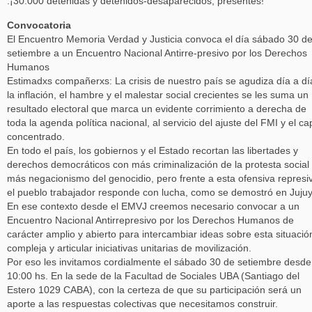
.¡30.000 detenidas y detenidos-desaparecidos, presentes!
Convocatoria
El Encuentro Memoria Verdad y Justicia convoca el día sábado 30 d
setiembre a un Encuentro Nacional Antirre-presivo por los Derechos
Humanos
Estimadxs compañerxs: La crisis de nuestro país se agudiza día a dí
la inflación, el hambre y el malestar social crecientes se les suma un
resultado electoral que marca un evidente corrimiento a derecha de
toda la agenda política nacional, al servicio del ajuste del FMI y el cap
concentrado.
En todo el país, los gobiernos y el Estado recortan las libertades y
derechos democráticos con más criminalización de la protesta social
más negacionismo del genocidio, pero frente a esta ofensiva represi
el pueblo trabajador responde con lucha, como se demostró en Jujuy
En ese contexto desde el EMVJ creemos necesario convocar a un
Encuentro Nacional Antirrepresivo por los Derechos Humanos de
carácter amplio y abierto para intercambiar ideas sobre esta situació
compleja y articular iniciativas unitarias de movilización.
Por eso les invitamos cordialmente el sábado 30 de setiembre desde
10:00 hs. En la sede de la Facultad de Sociales UBA (Santiago del
Estero 1029 CABA), con la certeza de que su participación será un
aporte a las respuestas colectivas que necesitamos construir.