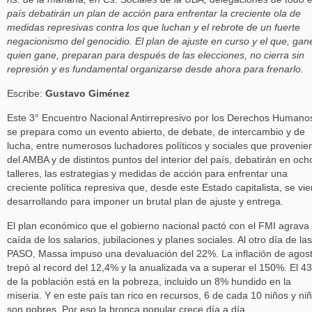
país debatirán un plan de acción para enfrentar la creciente ola de
medidas represivas contra los que luchan y el rebrote de un fuerte
negacionismo del genocidio. El plan de ajuste en curso y el que, gan
quien gane, preparan para después de las elecciones, no cierra sin
represión y es fundamental organizarse desde ahora para frenarlo.
Escribe:
Gustavo Giménez
Este 3° Encuentro Nacional Antirrepresivo por los Derechos Humano
se prepara como un evento abierto, de debate, de intercambio y de
lucha, entre numerosos luchadores políticos y sociales que provenie
del AMBA y de distintos puntos del interior del país, debatirán en och
talleres, las estrategias y medidas de acción para enfrentar una
creciente política represiva que, desde este Estado capitalista, se vi
desarrollando para imponer un brutal plan de ajuste y entrega.
El plan económico que el gobierno nacional pactó con el FMI agrava 
caída de los salarios, jubilaciones y planes sociales. Al otro día de las
PASO, Massa impuso una devaluación del 22%. La inflación de agos
trepó al record del 12,4% y la anualizada va a superar el 150%. El 4
de la población está en la pobreza, incluido un 8% hundido en la
miseria. Y en este país tan rico en recursos, 6 de cada 10 niños y ni
son pobres. Por eso la bronca popular crece día a día.