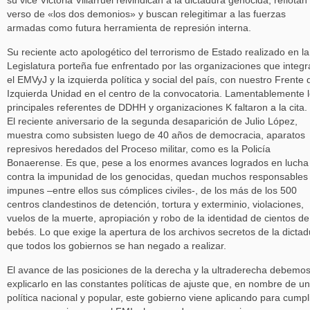
su vice Victoria Villarruel reivindican a la dictadura genocida, reflotan 
verso de «los dos demonios» y buscan relegitimar a las fuerzas
armadas como futura herramienta de represión interna.
Su reciente acto apologético del terrorismo de Estado realizado en la
Legislatura porteña fue enfrentado por las organizaciones que integ
el EMVyJ y la izquierda política y social del país, con nuestro Frente 
Izquierda Unidad en el centro de la convocatoria. Lamentablemente 
principales referentes de DDHH y organizaciones K faltaron a la cita.
El reciente aniversario de la segunda desaparición de Julio López,
muestra como subsisten luego de 40 años de democracia, aparatos
represivos heredados del Proceso militar, como es la Policía
Bonaerense. Es que, pese a los enormes avances logrados en lucha
contra la impunidad de los genocidas, quedan muchos responsables
impunes –entre ellos sus cómplices civiles-, de los más de los 500
centros clandestinos de detención, tortura y exterminio, violaciones,
vuelos de la muerte, apropiación y robo de la identidad de cientos de
bebés. Lo que exige la apertura de los archivos secretos de la dictad
que todos los gobiernos se han negado a realizar.
El avance de las posiciones de la derecha y la ultraderecha debemo
explicarlo en las constantes políticas de ajuste que, en nombre de u
política nacional y popular, este gobierno viene aplicando para cumpl