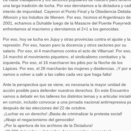
una larga tradición de lucha. Por eso derrotamos a la dictadura y ca
intento de impunidad. Cayeron el Punto Final y la Obediencia Debida
Alfonsín y los Indultos de Menem. Por eso, hicimos el Argentinazo de
2001, echamos a Duhalde luego de la Masacre del Puente Pueyrred
enfrentamos al macrismo y derrotamos el 2×1 a los genocidas.
Por eso, hoy se lucha en Jujuy y otras provincias contra el ajuste y la
represión. Por eso, hacen paro la docencia y otros sectores por su
salario. Por eso, el 4 marchamos contra el acto de Villarruel. Por eso,
14 marchó el movimiento piquetero, el sindicalismo combativo y la
izquierda. Por eso, el 16 marcharon les pibis por la Noche de los
Lápices. Por eso, el 28 marcharán las mujeres y disidencias. ¡Y por 
vamos a volver a salir a las calles cada vez que haga falta!
Ante la perspectiva que se viene, es necesaria la mayor unidad de
acción posible para defender nuestros derechos. En este Encuentro
vamos a debatir en los talleres los distintos temas y a articular iniciat
en común, incluido convocar a una jornada nacional antirrepresiva p
después de las elecciones del 22 de octubre.
.¡Luchar es un derecho! ¡Basta de criminalizar la protesta social!
.¡Abajo el negacionismo del genocidio!
.¡Por la apertura de los archivos de la Dictadura!