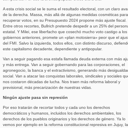
A esta crisis social se le suma el resultado electoral, con un claro av
de la derecha. Massa, más allá de algunas medidas cosméticas para
recuperar votos, en su Presupuesto 2024 propone más ajuste fiscal.
Entre otros recortes, Bullrich pretende despedir a un 25% del person
estatal. Y Milei, ese liberfacho que cosechó mucho voto castigo a los
gobiernos anteriores, promete un «plan motosierra» peor que el ajus
del FMI. Salvo la izquierda, todos ellos, con distinto discurso, defien
este capitalismo decadente, dependiente y antipopular.
Van a seguir pagando esa estafa llamada deuda externa con más aj
y más entrega. Van a seguir gobernando para las corporaciones, el
agronegocio, la banca y el extractivismo, generando más desigualda
social. Van a atacar las conquistas laborales, sindicales y sociales qu
nos costaron décadas de lucha. Nos traen más reforma laboral y
previsional, más precarización de nuestras vidas.
Ningún ajuste pasa sin represión
Por eso tratarán de recortar todos y cada uno los derechos
democráticos y humanos, incluidos los derechos ambientales, los
derechos de los pueblos originarios y los derechos de género. Ya lo
vemos por ejemplo en la reforma constitucional represiva en Jujuy, la