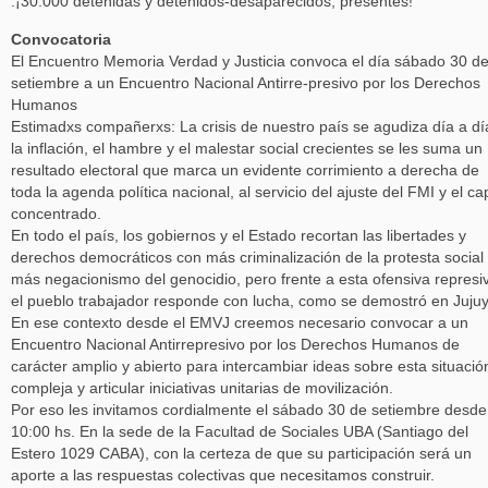
.¡30.000 detenidas y detenidos-desaparecidos, presentes!
Convocatoria
El Encuentro Memoria Verdad y Justicia convoca el día sábado 30 d
setiembre a un Encuentro Nacional Antirre-presivo por los Derechos
Humanos
Estimadxs compañerxs: La crisis de nuestro país se agudiza día a dí
la inflación, el hambre y el malestar social crecientes se les suma un
resultado electoral que marca un evidente corrimiento a derecha de
toda la agenda política nacional, al servicio del ajuste del FMI y el cap
concentrado.
En todo el país, los gobiernos y el Estado recortan las libertades y
derechos democráticos con más criminalización de la protesta social
más negacionismo del genocidio, pero frente a esta ofensiva represi
el pueblo trabajador responde con lucha, como se demostró en Jujuy
En ese contexto desde el EMVJ creemos necesario convocar a un
Encuentro Nacional Antirrepresivo por los Derechos Humanos de
carácter amplio y abierto para intercambiar ideas sobre esta situació
compleja y articular iniciativas unitarias de movilización.
Por eso les invitamos cordialmente el sábado 30 de setiembre desde
10:00 hs. En la sede de la Facultad de Sociales UBA (Santiago del
Estero 1029 CABA), con la certeza de que su participación será un
aporte a las respuestas colectivas que necesitamos construir.