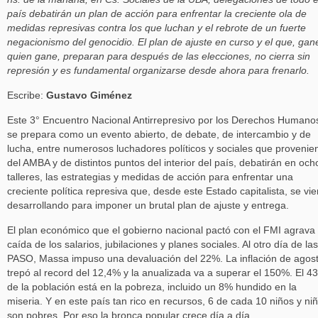
país debatirán un plan de acción para enfrentar la creciente ola de
medidas represivas contra los que luchan y el rebrote de un fuerte
negacionismo del genocidio. El plan de ajuste en curso y el que, gan
quien gane, preparan para después de las elecciones, no cierra sin
represión y es fundamental organizarse desde ahora para frenarlo.
Escribe:
Gustavo Giménez
Este 3° Encuentro Nacional Antirrepresivo por los Derechos Humano
se prepara como un evento abierto, de debate, de intercambio y de
lucha, entre numerosos luchadores políticos y sociales que provenie
del AMBA y de distintos puntos del interior del país, debatirán en och
talleres, las estrategias y medidas de acción para enfrentar una
creciente política represiva que, desde este Estado capitalista, se vi
desarrollando para imponer un brutal plan de ajuste y entrega.
El plan económico que el gobierno nacional pactó con el FMI agrava 
caída de los salarios, jubilaciones y planes sociales. Al otro día de las
PASO, Massa impuso una devaluación del 22%. La inflación de agos
trepó al record del 12,4% y la anualizada va a superar el 150%. El 4
de la población está en la pobreza, incluido un 8% hundido en la
miseria. Y en este país tan rico en recursos, 6 de cada 10 niños y ni
son pobres. Por eso la bronca popular crece día a día.