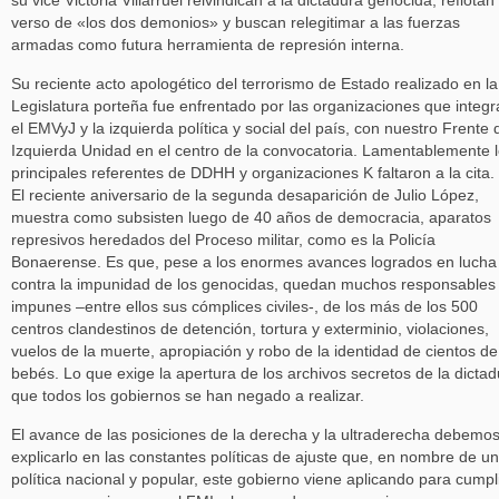
su vice Victoria Villarruel reivindican a la dictadura genocida, reflotan 
verso de «los dos demonios» y buscan relegitimar a las fuerzas
armadas como futura herramienta de represión interna.
Su reciente acto apologético del terrorismo de Estado realizado en la
Legislatura porteña fue enfrentado por las organizaciones que integ
el EMVyJ y la izquierda política y social del país, con nuestro Frente 
Izquierda Unidad en el centro de la convocatoria. Lamentablemente 
principales referentes de DDHH y organizaciones K faltaron a la cita.
El reciente aniversario de la segunda desaparición de Julio López,
muestra como subsisten luego de 40 años de democracia, aparatos
represivos heredados del Proceso militar, como es la Policía
Bonaerense. Es que, pese a los enormes avances logrados en lucha
contra la impunidad de los genocidas, quedan muchos responsables
impunes –entre ellos sus cómplices civiles-, de los más de los 500
centros clandestinos de detención, tortura y exterminio, violaciones,
vuelos de la muerte, apropiación y robo de la identidad de cientos de
bebés. Lo que exige la apertura de los archivos secretos de la dictad
que todos los gobiernos se han negado a realizar.
El avance de las posiciones de la derecha y la ultraderecha debemo
explicarlo en las constantes políticas de ajuste que, en nombre de u
política nacional y popular, este gobierno viene aplicando para cumpl