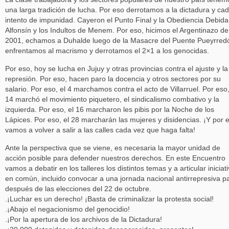
una larga tradición de lucha. Por eso derrotamos a la dictadura y ca
intento de impunidad. Cayeron el Punto Final y la Obediencia Debida
Alfonsín y los Indultos de Menem. Por eso, hicimos el Argentinazo de
2001, echamos a Duhalde luego de la Masacre del Puente Pueyrred
enfrentamos al macrismo y derrotamos el 2×1 a los genocidas.
Por eso, hoy se lucha en Jujuy y otras provincias contra el ajuste y la
represión. Por eso, hacen paro la docencia y otros sectores por su
salario. Por eso, el 4 marchamos contra el acto de Villarruel. Por eso,
14 marchó el movimiento piquetero, el sindicalismo combativo y la
izquierda. Por eso, el 16 marcharon les pibis por la Noche de los
Lápices. Por eso, el 28 marcharán las mujeres y disidencias. ¡Y por 
vamos a volver a salir a las calles cada vez que haga falta!
Ante la perspectiva que se viene, es necesaria la mayor unidad de
acción posible para defender nuestros derechos. En este Encuentro
vamos a debatir en los talleres los distintos temas y a articular iniciat
en común, incluido convocar a una jornada nacional antirrepresiva p
después de las elecciones del 22 de octubre.
.¡Luchar es un derecho! ¡Basta de criminalizar la protesta social!
.¡Abajo el negacionismo del genocidio!
.¡Por la apertura de los archivos de la Dictadura!