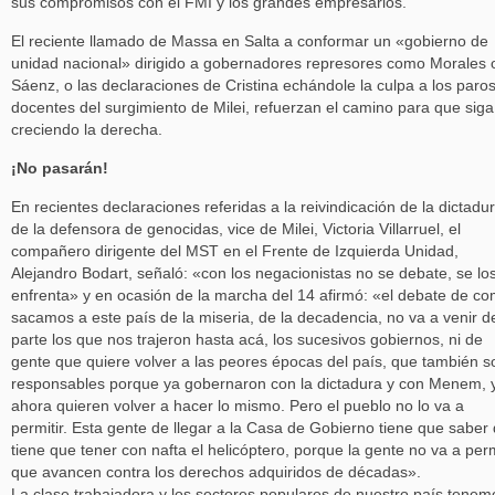
sus compromisos con el FMI y los grandes empresarios.
El reciente llamado de Massa en Salta a conformar un «gobierno de
unidad nacional» dirigido a gobernadores represores como Morales 
Sáenz, o las declaraciones de Cristina echándole la culpa a los paro
docentes del surgimiento de Milei, refuerzan el camino para que siga
creciendo la derecha.
¡No pasarán!
En recientes declaraciones referidas a la reivindicación de la dictadu
de la defensora de genocidas, vice de Milei, Victoria Villarruel, el
compañero dirigente del MST en el Frente de Izquierda Unidad,
Alejandro Bodart, señaló: «con los negacionistas no se debate, se lo
enfrenta» y en ocasión de la marcha del 14 afirmó: «el debate de c
sacamos a este país de la miseria, de la decadencia, no va a venir d
parte los que nos trajeron hasta acá, los sucesivos gobiernos, ni de
gente que quiere volver a las peores épocas del país, que también s
responsables porque ya gobernaron con la dictadura y con Menem, 
ahora quieren volver a hacer lo mismo. Pero el pueblo no lo va a
permitir. Esta gente de llegar a la Casa de Gobierno tiene que saber
tiene que tener con nafta el helicóptero, porque la gente no va a perm
que avancen contra los derechos adquiridos de décadas».
La clase trabajadora y los sectores populares de nuestro país tenem