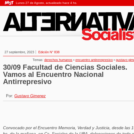
Lunes 27 de Agosto, actualizado hace 4 hs.
27 septiembre, 2023
Edición N° 838
Temas:
derechos humanos
•
encuentro antirerepresivo
•
gustavo gim
30/09 Facultad de Ciencias Sociales.
Vamos al Encuentro Nacional
Antirrepresivo
Por:
Gustavo Gimenez
Convocado por el Encuentro Memoria, Verdad y Justicia, desde las 
hs. de la mañana, en Cs. Sociales de la UBA, delegaciones de todo e