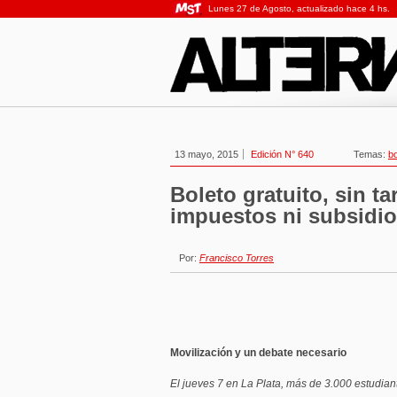
Lunes 27 de Agosto, actualizado hace 4 hs.
13 mayo, 2015
Edición N° 640
Temas:
bo
Boleto gratuito, sin ta
impuestos ni subsidi
Por:
Francisco Torres
Movilización y un debate necesario
El jueves 7 en La Plata, más de 3.000 estudiant