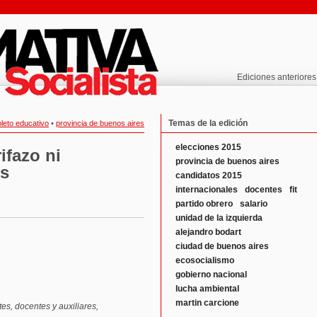
Ediciones anteriores
Temas de la edición
leto educativo
•
provincia de buenos aires
elecciones 2015
rifazo ni
provincia de buenos aires
os
candidatos 2015
internacionales
docentes
fit
partido obrero
salario
unidad de la izquierda
alejandro bodart
ciudad de buenos aires
ecosocialismo
gobierno nacional
lucha ambiental
martin carcione
es, docentes y auxiliares,