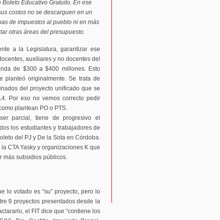
Boleto Educativo Gratuito. En ese
sus costos no se descarguen en un
subas de impuestos al pueblo ni en más
tar otras áreas del presupuesto.
ente a la Legislatura, garantizar ese
docentes, auxiliares y no docentes del
emanda de $300 a $400 millones. Esto
 planteó originalmente. Se trata de
inados del proyecto unificado que se
14. Por eso no vemos correcto pedir
” como plantean PO o PTS.
er parcial, tiene de progresivo el
odos los estudiantes y trabajadores de
boleto del PJ y De la Sota en Córdoba.
 la CTA Yasky y organizaciones K que
r más subsidios públicos.
ue lo votado es “su” proyecto, pero lo
tre 9 proyectos presentados desde la
clararlo, el FIT dice que “contiene los