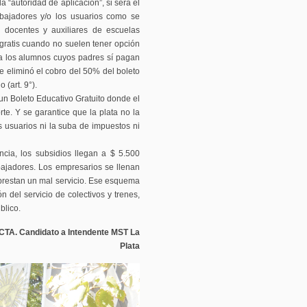
 “autoridad de aplicación”, si será el
abajadores y/o los usuarios como se
a docentes y auxiliares de escuelas
 gratis cuando no suelen tener opción
e a los alumnos cuyos padres sí pagan
se eliminó el cobro del 50% del boleto
 (art. 9°).
un Boleto Educativo Gratuito donde el
te. Y se garantice que la plata no la
s usuarios ni la suba de impuestos ni
ncia, los subsidios llegan a $ 5.500
abajadores. Los empresarios se llenan
prestan un mal servicio. Ese esquema
n del servicio de colectivos y trenes,
blico.
CTA. Candidato a Intendente MST La
Plata