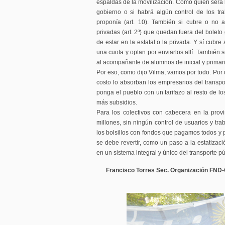
espaldas de la movilización. Como quién será la
gobierno o si habrá algún control de los tr
proponía (art. 10). También si cubre o no 
privadas (art. 2º) que quedan fuera del boleto
de estar en la estatal o la privada. Y sí cubr
una cuota y optan por enviarlos allí. También 
al acompañante de alumnos de inicial y primario
Por eso, como dijo Vilma, vamos por todo. Por 
costo lo absorban los empresarios del transpor
ponga el pueblo con un tarifazo al resto de lo
más subsidios.
Para los colectivos con cabecera en la provi
millones, sin ningún control de usuarios y tr
los bolsillos con fondos que pagamos todos y 
se debe revertir, como un paso a la estatizació
en un sistema integral y único del transporte pú
Francisco Torres Sec. Organización FND-