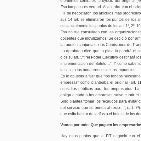
elementos centrales” proyecto del original (4/5
Eso tampoco es verdad. Al acordar con el sciol
FIT se negociaron los artículos más progresivo
sus 14 art. se eliminaron los puntos de los art
sustancialmente los puntos de los art. 1º, 2º, 10º
Eso no fue consultado con las organizaciones s
docentes que movilizamos. Se decidió por arrib
la reunión conjunta de las Comisiones de Tran
Lo aprobado dice que la plata la pondrá el pu
dice su art. 5º: “el Poder Ejecutivo destinará l
implementación del Boleto…”. Y, como sabemos,
la saca a los bonaerenses de los impuestos.
Es lo opuesto a fijar que “los fondos necesario
empresas” como planteaba el original (art. 11º
subsidios públicos para los empresarios. La 
obliga a nada a las empresas, salvo cubrir el
Solo plantea “tomar los recaudos para evitar 
del servicio que se brinda al resto…”, (art. 7º
que evita hablar de tarifas o el boleto de los d
Vamos por todo: Que paguen los empresarios
Hay otros puntos que el FIT negoció con el 