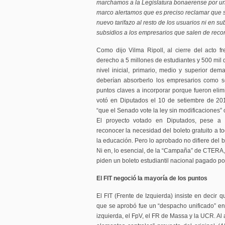
marchamos a la Legislatura bonaerense por un 
marco alertamos que es preciso reclamar que 
nuevo tarifazo al resto de los usuarios ni en 
subsidios a los empresarios que salen de recor
Como dijo Vilma Ripoll, al cierre del acto fr
derecho a 5 millones de estudiantes y 500 mil 
nivel inicial, primario, medio y superior d
deberían absorberlo los empresarios como se
puntos claves a incorporar porque fueron elim
votó en Diputados el 10 de setiembre de 20
“que el Senado vote la ley sin modificaciones
El proyecto votado en Diputados, pese a s
reconocer la necesidad del boleto gratuito a t
la educación. Pero lo aprobado no difiere del 
Ni en, lo esencial, de la “Campaña” de CTERA,
piden un boleto estudiantil nacional pagado po
El FIT negoció la mayoría de los puntos
El FIT (Frente de Izquierda) insiste en decir q
que se aprobó fue un “despacho unificado” en
izquierda, el FpV, el FR de Massa y la UCR. Al a