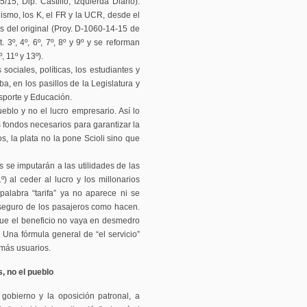
/15, Dip. Castillo, Izquierda Diario).
ismo, los K, el FR y la UCR, desde el
s del original (Proy. D-1060-14-15 de
. 3º, 4º, 6º, 7º, 8º y 9º y se reforman
, 11º y 13º).
ociales, políticas, los estudiantes y
a, en los pasillos de la Legislatura y
sporte y Educación.
eblo y no el lucro empresario. Así lo
os fondos necesarios para garantizar la
 la plata no la pone Scioli sino que
s se imputarán a las utilidades de las
) al ceder al lucro y los millonarios
palabra “tarifa” ya no aparece ni se
 seguro de los pasajeros como hacen.
que el beneficio no vaya en desmedro
). Una fórmula general de “el servicio”
emás usuarios.
, no el pueblo
gobierno y la oposición patronal, a