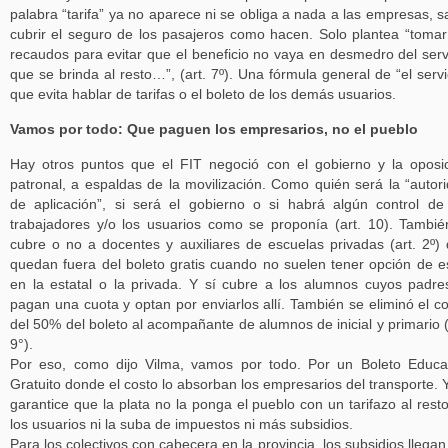
palabra “tarifa” ya no aparece ni se obliga a nada a las empresas, s
cubrir el seguro de los pasajeros como hacen. Solo plantea “tomar
recaudos para evitar que el beneficio no vaya en desmedro del serv
que se brinda al resto…”, (art. 7º). Una fórmula general de “el servi
que evita hablar de tarifas o el boleto de los demás usuarios.
Vamos por todo: Que paguen los empresarios, no el pueblo
Hay otros puntos que el FIT negoció con el gobierno y la oposi
patronal, a espaldas de la movilización. Como quién será la “autor
de aplicación”, si será el gobierno o si habrá algún control de
trabajadores y/o los usuarios como se proponía (art. 10). Tambié
cubre o no a docentes y auxiliares de escuelas privadas (art. 2º)
quedan fuera del boleto gratis cuando no suelen tener opción de e
en la estatal o la privada. Y sí cubre a los alumnos cuyos padre
pagan una cuota y optan por enviarlos allí. También se eliminó el c
del 50% del boleto al acompañante de alumnos de inicial y primario (
9°).
Por eso, como dijo Vilma, vamos por todo. Por un Boleto Educa
Gratuito donde el costo lo absorban los empresarios del transporte. 
garantice que la plata no la ponga el pueblo con un tarifazo al rest
los usuarios ni la suba de impuestos ni más subsidios.
Para los colectivos con cabecera en la provincia, los subsidios llegan