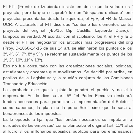
El FIT (Frente de Izquierda) insiste en decir que lo votado es 
proyecto, pero lo que se aprobó fue un “despacho unificado” ent
proyectos presentados desde la izquierda, el FpV, el FR de Massa 
UCR. Al aclararlo, el FIT dice que “contiene los elementos centra
proyecto del original (4/5/15, Dip. Castillo, Izquierda Diario).
tampoco es verdad. Al acordar con el sciolismo, los K, el FR y la 
desde el FIT se negociaron los artículos más progresivos del orig
(Proy. D-1060-14-15 de sus 14 art. se eliminaron los puntos de los 
3º, 4º, 6º, 7º, 8º y 9º y se reforman sustancialmente los puntos de los 
1º, 2º, 10º, 11º y 13º).
Eso no fue consultado con las organizaciones sociales, políticas,
estudiantes y docentes que movilizamos. Se decidió por arriba, en
pasillos de la Legislatura y la reunión conjunta de las Comisione
Transporte y Educación.
Lo aprobado dice que la plata la pondrá el pueblo y no el l
empresario. Así lo dice su art. 5º: “el Poder Ejecutivo destinará
fondos necesarios para garantizar la implementación del Boleto…”
como sabemos, la plata no la pone Scioli sino que la saca a
bonaerenses de los impuestos.
Es lo opuesto a fijar que “los fondos necesarios se imputarán a
utilidades de las empresas” como planteaba el original (art. 11º) al c
al lucro y los millonarios subsidios públicos para los empresarios