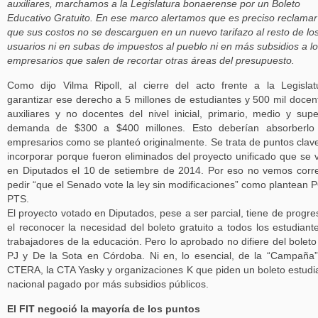
auxiliares, marchamos a la Legislatura bonaerense por un Boleto
Educativo Gratuito. En ese marco alertamos que es preciso reclamar
que sus costos no se descarguen en un nuevo tarifazo al resto de lo
usuarios ni en subas de impuestos al pueblo ni en más subsidios a l
empresarios que salen de recortar otras áreas del presupuesto.
Como dijo Vilma Ripoll, al cierre del acto frente a la Legislat
garantizar ese derecho a 5 millones de estudiantes y 500 mil docen
auxiliares y no docentes del nivel inicial, primario, medio y supe
demanda de $300 a $400 millones. Esto deberían absorberlo 
empresarios como se planteó originalmente. Se trata de puntos clav
incorporar porque fueron eliminados del proyecto unificado que se 
en Diputados el 10 de setiembre de 2014. Por eso no vemos corr
pedir “que el Senado vote la ley sin modificaciones” como plantean 
PTS.
El proyecto votado en Diputados, pese a ser parcial, tiene de progre
el reconocer la necesidad del boleto gratuito a todos los estudiant
trabajadores de la educación. Pero lo aprobado no difiere del boleto
PJ y De la Sota en Córdoba. Ni en, lo esencial, de la “Campaña
CTERA, la CTA Yasky y organizaciones K que piden un boleto estudia
nacional pagado por más subsidios públicos.
El FIT negoció la mayoría de los puntos