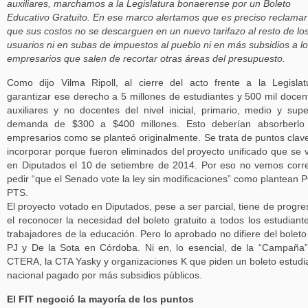
auxiliares, marchamos a la Legislatura bonaerense por un Boleto
Educativo Gratuito. En ese marco alertamos que es preciso reclamar
que sus costos no se descarguen en un nuevo tarifazo al resto de lo
usuarios ni en subas de impuestos al pueblo ni en más subsidios a l
empresarios que salen de recortar otras áreas del presupuesto.
Como dijo Vilma Ripoll, al cierre del acto frente a la Legislat
garantizar ese derecho a 5 millones de estudiantes y 500 mil docen
auxiliares y no docentes del nivel inicial, primario, medio y supe
demanda de $300 a $400 millones. Esto deberían absorberlo 
empresarios como se planteó originalmente. Se trata de puntos clav
incorporar porque fueron eliminados del proyecto unificado que se 
en Diputados el 10 de setiembre de 2014. Por eso no vemos corr
pedir “que el Senado vote la ley sin modificaciones” como plantean 
PTS.
El proyecto votado en Diputados, pese a ser parcial, tiene de progre
el reconocer la necesidad del boleto gratuito a todos los estudiant
trabajadores de la educación. Pero lo aprobado no difiere del boleto
PJ y De la Sota en Córdoba. Ni en, lo esencial, de la “Campaña
CTERA, la CTA Yasky y organizaciones K que piden un boleto estudia
nacional pagado por más subsidios públicos.
El FIT negoció la mayoría de los puntos