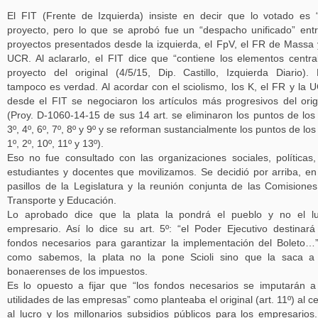
El FIT (Frente de Izquierda) insiste en decir que lo votado es 
proyecto, pero lo que se aprobó fue un “despacho unificado” ent
proyectos presentados desde la izquierda, el FpV, el FR de Massa 
UCR. Al aclararlo, el FIT dice que “contiene los elementos centra
proyecto del original (4/5/15, Dip. Castillo, Izquierda Diario).
tampoco es verdad. Al acordar con el sciolismo, los K, el FR y la 
desde el FIT se negociaron los artículos más progresivos del orig
(Proy. D-1060-14-15 de sus 14 art. se eliminaron los puntos de los 
3º, 4º, 6º, 7º, 8º y 9º y se reforman sustancialmente los puntos de los 
1º, 2º, 10º, 11º y 13º).
Eso no fue consultado con las organizaciones sociales, políticas,
estudiantes y docentes que movilizamos. Se decidió por arriba, en
pasillos de la Legislatura y la reunión conjunta de las Comisione
Transporte y Educación.
Lo aprobado dice que la plata la pondrá el pueblo y no el l
empresario. Así lo dice su art. 5º: “el Poder Ejecutivo destinará
fondos necesarios para garantizar la implementación del Boleto…”
como sabemos, la plata no la pone Scioli sino que la saca a
bonaerenses de los impuestos.
Es lo opuesto a fijar que “los fondos necesarios se imputarán a
utilidades de las empresas” como planteaba el original (art. 11º) al c
al lucro y los millonarios subsidios públicos para los empresarios