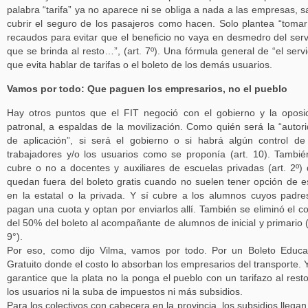
palabra “tarifa” ya no aparece ni se obliga a nada a las empresas, s
cubrir el seguro de los pasajeros como hacen. Solo plantea “tomar
recaudos para evitar que el beneficio no vaya en desmedro del serv
que se brinda al resto…”, (art. 7º). Una fórmula general de “el servi
que evita hablar de tarifas o el boleto de los demás usuarios.
Vamos por todo: Que paguen los empresarios, no el pueblo
Hay otros puntos que el FIT negoció con el gobierno y la oposi
patronal, a espaldas de la movilización. Como quién será la “autor
de aplicación”, si será el gobierno o si habrá algún control de
trabajadores y/o los usuarios como se proponía (art. 10). Tambié
cubre o no a docentes y auxiliares de escuelas privadas (art. 2º)
quedan fuera del boleto gratis cuando no suelen tener opción de e
en la estatal o la privada. Y sí cubre a los alumnos cuyos padre
pagan una cuota y optan por enviarlos allí. También se eliminó el c
del 50% del boleto al acompañante de alumnos de inicial y primario (
9°).
Por eso, como dijo Vilma, vamos por todo. Por un Boleto Educa
Gratuito donde el costo lo absorban los empresarios del transporte. 
garantice que la plata no la ponga el pueblo con un tarifazo al rest
los usuarios ni la suba de impuestos ni más subsidios.
Para los colectivos con cabecera en la provincia, los subsidios llegan