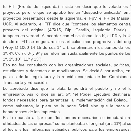
El FIT (Frente de Izquierda) insiste en decir que lo votado es 
proyecto, pero lo que se aprobó fue un “despacho unificado” ent
proyectos presentados desde la izquierda, el FpV, el FR de Massa 
UCR. Al aclararlo, el FIT dice que “contiene los elementos centra
proyecto del original (4/5/15, Dip. Castillo, Izquierda Diario).
tampoco es verdad. Al acordar con el sciolismo, los K, el FR y la 
desde el FIT se negociaron los artículos más progresivos del orig
(Proy. D-1060-14-15 de sus 14 art. se eliminaron los puntos de los 
3º, 4º, 6º, 7º, 8º y 9º y se reforman sustancialmente los puntos de los 
1º, 2º, 10º, 11º y 13º).
Eso no fue consultado con las organizaciones sociales, políticas,
estudiantes y docentes que movilizamos. Se decidió por arriba, en
pasillos de la Legislatura y la reunión conjunta de las Comisione
Transporte y Educación.
Lo aprobado dice que la plata la pondrá el pueblo y no el l
empresario. Así lo dice su art. 5º: “el Poder Ejecutivo destinará
fondos necesarios para garantizar la implementación del Boleto…”
como sabemos, la plata no la pone Scioli sino que la saca a
bonaerenses de los impuestos.
Es lo opuesto a fijar que “los fondos necesarios se imputarán a
utilidades de las empresas” como planteaba el original (art. 11º) al c
al lucro y los millonarios subsidios públicos para los empresarios