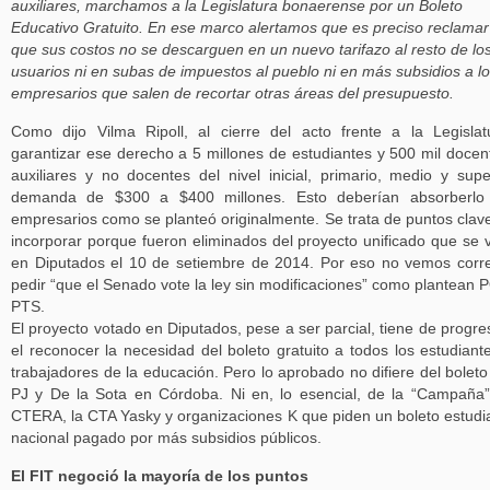
auxiliares, marchamos a la Legislatura bonaerense por un Boleto
Educativo Gratuito. En ese marco alertamos que es preciso reclamar
que sus costos no se descarguen en un nuevo tarifazo al resto de lo
usuarios ni en subas de impuestos al pueblo ni en más subsidios a l
empresarios que salen de recortar otras áreas del presupuesto.
Como dijo Vilma Ripoll, al cierre del acto frente a la Legislat
garantizar ese derecho a 5 millones de estudiantes y 500 mil docen
auxiliares y no docentes del nivel inicial, primario, medio y supe
demanda de $300 a $400 millones. Esto deberían absorberlo 
empresarios como se planteó originalmente. Se trata de puntos clav
incorporar porque fueron eliminados del proyecto unificado que se 
en Diputados el 10 de setiembre de 2014. Por eso no vemos corr
pedir “que el Senado vote la ley sin modificaciones” como plantean 
PTS.
El proyecto votado en Diputados, pese a ser parcial, tiene de progre
el reconocer la necesidad del boleto gratuito a todos los estudiant
trabajadores de la educación. Pero lo aprobado no difiere del boleto
PJ y De la Sota en Córdoba. Ni en, lo esencial, de la “Campaña
CTERA, la CTA Yasky y organizaciones K que piden un boleto estudia
nacional pagado por más subsidios públicos.
El FIT negoció la mayoría de los puntos