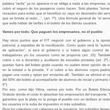
palabra “tarifa” ya no aparece ni se obliga a nada a las empresas, s
cubrir el seguro de los pasajeros como hacen. Solo plantea “tomar
recaudos para evitar que el beneficio no vaya en desmedro del serv
que se brinda al resto…”, (art. 7º). Una fórmula general de “el servi
que evita hablar de tarifas o el boleto de los demás usuarios.
Vamos por todo: Que paguen los empresarios, no el pueblo
Hay otros puntos que el FIT negoció con el gobierno y la oposi
patronal, a espaldas de la movilización. Como quién será la “autor
de aplicación”, si será el gobierno o si habrá algún control de
trabajadores y/o los usuarios como se proponía (art. 10). Tambié
cubre o no a docentes y auxiliares de escuelas privadas (art. 2º)
quedan fuera del boleto gratis cuando no suelen tener opción de e
en la estatal o la privada. Y sí cubre a los alumnos cuyos padre
pagan una cuota y optan por enviarlos allí. También se eliminó el c
del 50% del boleto al acompañante de alumnos de inicial y primario (
9°).
Por eso, como dijo Vilma, vamos por todo. Por un Boleto Educa
Gratuito donde el costo lo absorban los empresarios del transporte. 
garantice que la plata no la ponga el pueblo con un tarifazo al rest
los usuarios ni la suba de impuestos ni más subsidios.
Para los colectivos con cabecera en la provincia, los subsidios llegan