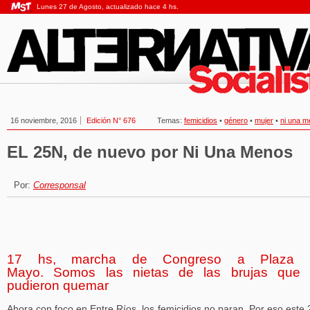
Lunes 27 de Agosto, actualizado hace 4 hs.
16 noviembre, 2016
Edición N° 676
Temas:
femicidios
•
género
•
mujer
•
ni una 
EL 25N, de nuevo por Ni Una Menos
Por:
Corresponsal
17 hs, marcha de Congreso a Plaza 
Mayo. Somos las nietas de las brujas que
pudieron quemar
Ahora con foco en Entre Ríos, los femicidios no paran. Por eso este