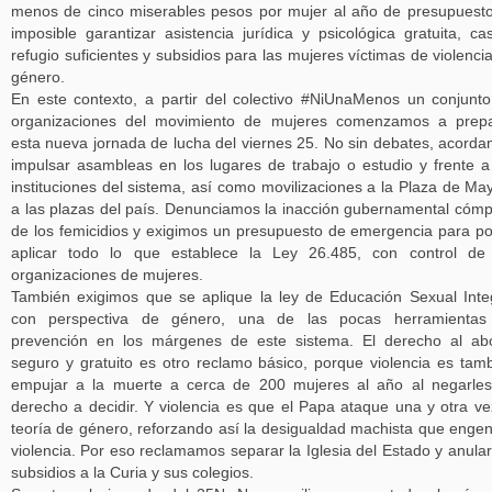
menos de cinco miserables pesos por mujer al año de presupuest
imposible garantizar asistencia jurídica y psicológica gratuita, ca
refugio suficientes y subsidios para las mujeres víctimas de violenci
género.
En este contexto, a partir del colectivo #NiUnaMenos un conjunt
organizaciones del movimiento de mujeres comenzamos a prepa
esta nueva jornada de lucha del viernes 25. No sin debates, acord
impulsar asambleas en los lugares de trabajo o estudio y frente a
instituciones del sistema, así como movilizaciones a la Plaza de Ma
a las plazas del país. Denunciamos la inacción gubernamental cómp
de los femicidios y exigimos un presupuesto de emergencia para p
aplicar todo lo que establece la Ley 26.485, con control de
organizaciones de mujeres.
También exigimos que se aplique la ley de Educación Sexual Inte
con perspectiva de género, una de las pocas herramientas
prevención en los márgenes de este sistema. El derecho al ab
seguro y gratuito es otro reclamo básico, porque violencia es tam
empujar a la muerte a cerca de 200 mujeres al año al negarle
derecho a decidir. Y violencia es que el Papa ataque una y otra ve
teoría de género, reforzando así la desigualdad machista que enge
violencia. Por eso reclamamos separar la Iglesia del Estado y anular
subsidios a la Curia y sus colegios.