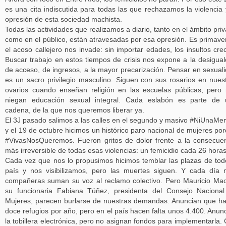
es una cita indiscutida para todas las que rechazamos la violencia 
opresión de esta sociedad machista.
Todas las actividades que realizamos a diario, tanto en el ámbito pri
como en el público, están atravesadas por esa opresión. Es primave
el acoso callejero nos invade: sin importar edades, los insultos cre
Buscar trabajo en estos tiempos de crisis nos expone a la desigua
de acceso, de ingresos, a la mayor precarización. Pensar en sexual
es un sacro privilegio masculino. Siguen con sus rosarios en nues
ovarios cuando enseñan religión en las escuelas públicas, pero
niegan educación sexual integral. Cada eslabón es parte de 
cadena, de la que nos queremos liberar ya.
El 3J pasado salimos a las calles en el segundo y masivo #NiUnaMe
y el 19 de octubre hicimos un histórico paro nacional de mujeres po
#VivasNosQueremos. Fueron gritos de dolor frente a la consecue
más irreversible de todas esas violencias: un femicidio cada 26 horas
Cada vez que nos lo propusimos hicimos temblar las plazas de tod
país y nos visibilizamos, pero las muertes siguen. Y cada día
compañeras suman su voz al reclamo colectivo. Pero Mauricio Mac
su funcionaria Fabiana Túñez, presidenta del Consejo Naciona
Mujeres, parecen burlarse de nuestras demandas. Anuncian que h
doce refugios por año, pero en el país hacen falta unos 4.400. Anun
la tobillera electrónica, pero no asignan fondos para implementarla.