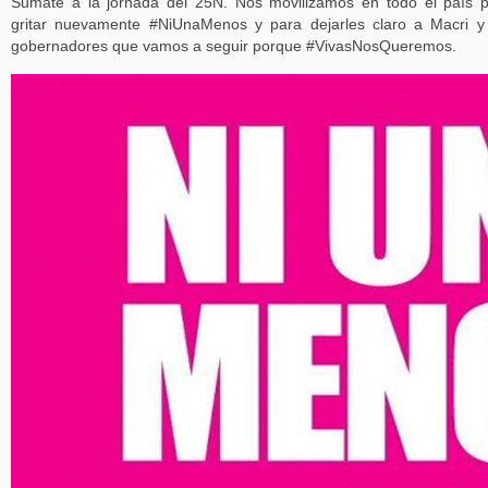
Sumate a la jornada del 25N. Nos movilizamos en todo el país 
gritar nuevamente #NiUnaMenos y para dejarles claro a Macri y
gobernadores que vamos a seguir porque #VivasNosQueremos.