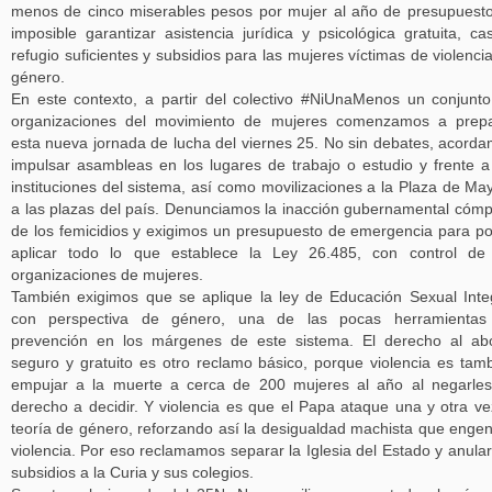
menos de cinco miserables pesos por mujer al año de presupuest
imposible garantizar asistencia jurídica y psicológica gratuita, ca
refugio suficientes y subsidios para las mujeres víctimas de violenci
género.
En este contexto, a partir del colectivo #NiUnaMenos un conjunt
organizaciones del movimiento de mujeres comenzamos a prepa
esta nueva jornada de lucha del viernes 25. No sin debates, acord
impulsar asambleas en los lugares de trabajo o estudio y frente a
instituciones del sistema, así como movilizaciones a la Plaza de Ma
a las plazas del país. Denunciamos la inacción gubernamental cómp
de los femicidios y exigimos un presupuesto de emergencia para p
aplicar todo lo que establece la Ley 26.485, con control de
organizaciones de mujeres.
También exigimos que se aplique la ley de Educación Sexual Inte
con perspectiva de género, una de las pocas herramientas
prevención en los márgenes de este sistema. El derecho al ab
seguro y gratuito es otro reclamo básico, porque violencia es tam
empujar a la muerte a cerca de 200 mujeres al año al negarle
derecho a decidir. Y violencia es que el Papa ataque una y otra ve
teoría de género, reforzando así la desigualdad machista que enge
violencia. Por eso reclamamos separar la Iglesia del Estado y anular
subsidios a la Curia y sus colegios.