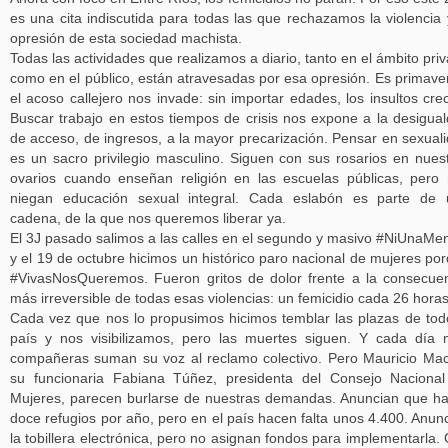
es una cita indiscutida para todas las que rechazamos la violencia 
opresión de esta sociedad machista.
Todas las actividades que realizamos a diario, tanto en el ámbito pri
como en el público, están atravesadas por esa opresión. Es primave
el acoso callejero nos invade: sin importar edades, los insultos cre
Buscar trabajo en estos tiempos de crisis nos expone a la desigua
de acceso, de ingresos, a la mayor precarización. Pensar en sexual
es un sacro privilegio masculino. Siguen con sus rosarios en nues
ovarios cuando enseñan religión en las escuelas públicas, pero
niegan educación sexual integral. Cada eslabón es parte de 
cadena, de la que nos queremos liberar ya.
El 3J pasado salimos a las calles en el segundo y masivo #NiUnaMe
y el 19 de octubre hicimos un histórico paro nacional de mujeres po
#VivasNosQueremos. Fueron gritos de dolor frente a la consecue
más irreversible de todas esas violencias: un femicidio cada 26 horas
Cada vez que nos lo propusimos hicimos temblar las plazas de tod
país y nos visibilizamos, pero las muertes siguen. Y cada día
compañeras suman su voz al reclamo colectivo. Pero Mauricio Mac
su funcionaria Fabiana Túñez, presidenta del Consejo Naciona
Mujeres, parecen burlarse de nuestras demandas. Anuncian que h
doce refugios por año, pero en el país hacen falta unos 4.400. Anun
la tobillera electrónica, pero no asignan fondos para implementarla.