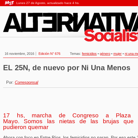
Lunes 27 de Agosto, actualizado hace 4 hs.
16 noviembre, 2016
Edición N° 676
Temas:
femicidios
•
género
•
mujer
•
ni una 
EL 25N, de nuevo por Ni Una Menos
Por:
Corresponsal
17 hs, marcha de Congreso a Plaza 
Mayo. Somos las nietas de las brujas que
pudieron quemar
Ahora con foco en Entre Ríos, los femicidios no paran. Por eso este