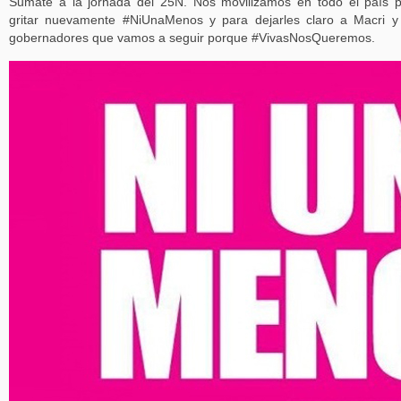
Sumate a la jornada del 25N. Nos movilizamos en todo el país 
gritar nuevamente #NiUnaMenos y para dejarles claro a Macri y
gobernadores que vamos a seguir porque #VivasNosQueremos.