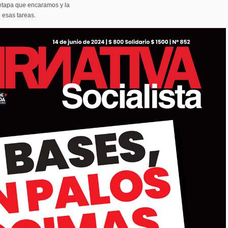
 etapa que encaramos y la
 esas tareas.