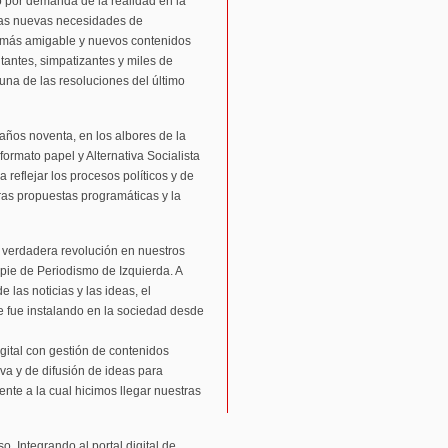
o por demanda de la realidad en la
 las nuevas necesidades de
 más amigable y nuevos contenidos
tantes, simpatizantes y miles de
 una de las resoluciones del último
ños noventa, en los albores de la
ormato papel y Alternativa Socialista
 reflejar los procesos políticos y de
tras propuestas programáticas y la
verdadera revolución en nuestros
pie de Periodismo de Izquierda. A
 las noticias y las ideas, el
se fue instalando en la sociedad desde
ital con gestión de contenidos
iva y de difusión de ideas para
ente a la cual hicimos llegar nuestras
 Integrando al portal digital de