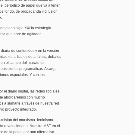
, el periódico de papel que va a tener
de fondo, de propaganda y difusión
o.
en pleno siglo XXI la estrategia
nsa que obre de agitador,
 diaria de contenidos y en la versión
dad de artículos de análisis, debates
es en el campo del marxismo,
s posiciones programáticas. A cargo
iones especiales. Y con los
el diario digital, las redes sociales
o que abordaremos con mucho
os a sumarte a través de nuestra red
vo proyecto integrado.
nsmisión del marxismo- leninismo-
erda revolucionaria. Nuestro MST en el
co de la pelea por una alternativa