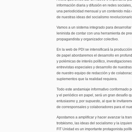
información diaria y difusión en redes sociales
una periodicidad mensual y un contenido más 
de nuestras ideas del socialismo revolucionari
Vamos a un sistema integrado para desarrollar 
leninista de contar con una herramienta de pre
propagandista y organizador colectivo.
En la web de PDI se intensificará la producción
de papel abordaremos el desarrollo en profundi
y polémicas de interés político, investigacion
entrevistas especiales y desarrollo de nuestra
de nuestro equipo de redacción y de colaborac
suplementos que la realidad requiera.
Todo este andamiaje informativo conformado por 
y el periódico en papel, será un gran desafí
entusiasmo y, por supuesto, al que te invitarem
de corresponsales y colaboradores para el nue
Apostamos a amplificar y hacer avanzar la tra
trotskismo, las ideas del socialismo y la izqui
FIT Unidad es un importante protagonista políti