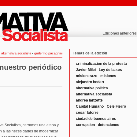
Ediciones anteriores
Temas de la edición
:
alternativa socialista
•
guillermo pacagnini
criminalizacion de la protesta
nuestro periódico
Javier Milei
Ley de bases
misionerazo
misiones
alejandro bodart
alternativa politica
alternativa socialista
andrea lanzette
Capital Humano
Cele Fierro
cesar latorre
ciudad de buenos aires
corrupcion
detenciones
va Socialista, cerramos una etapa y
n a las necesidades de modernizar