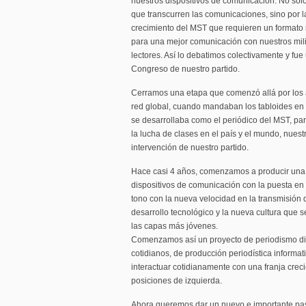
nuestros dispositivos de comunicación. No sol
que transcurren las comunicaciones, sino por
crecimiento del MST que requieren un formato
para una mejor comunicación con nuestros mili
lectores. Así lo debatimos colectivamente y fue
Congreso de nuestro partido.
Cerramos una etapa que comenzó allá por los a
red global, cuando mandaban los tabloides en f
se desarrollaba como el periódico del MST, para
la lucha de clases en el país y el mundo, nues
intervención de nuestro partido.
Hace casi 4 años, comenzamos a producir una 
dispositivos de comunicación con la puesta en 
tono con la nueva velocidad en la transmisión de
desarrollo tecnológico y la nueva cultura que 
las capas más jóvenes.
Comenzamos así un proyecto de periodismo dig
cotidianos, de producción periodística informat
interactuar cotidianamente con una franja creci
posiciones de izquierda.
Ahora queremos dar un nuevo e importante paso.