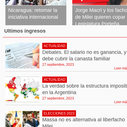
Nicaragua: retomar la
Jorge Macri y los fach
iniciativa internacional
de Milei quieren copar 
Legislatura Porteña.
27 septiembre, 2023
Leer más »
Necesitamos más
Ultimos ingresos
bancas de izquierda
ACTUALIDAD
27 septiembre, 2023
Leer más »
Debates. El salario no es ganancia, y
debe cubrir la canasta familiar
27 septiembre, 2023
Leer má
ACTUALIDAD
La verdad sobre la estructura imposit
en la Argentina
27 septiembre, 2023
Leer má
ELECCIONES 2023
Massa no es alternativa al liberfacho
Milei