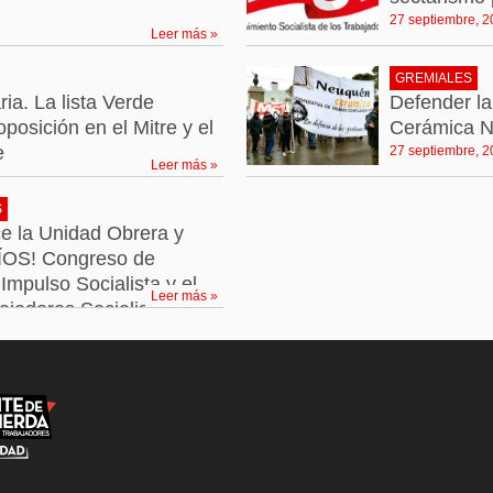
27 septiembre, 
Leer más »
GREMIALES
ia. La lista Verde
Defender l
oposición en el Mitre y el
Cerámica N
e
27 septiembre, 
Leer más »
S
e la Unidad Obrera y
NÍOS! Congreso de
Impulso Socialista y el
Leer más »
ajadores Socialistas