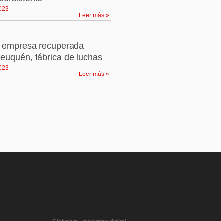
2023
Leer más »
a empresa recuperada
euquén, fábrica de luchas
2023
Leer más »