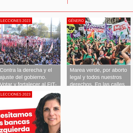
ELECCIONES 2023
GÉNERO
Contra la derecha y el
Marea verde, por aborto
ajuste del gobierno.
legal y todos nuestros
Votar y fortalecer al FIT-
derechos. En las calles
Unidad
los conquistamos, los
ELECCIONES 2023
defendemos y vamos
27 septiembre, 2023
Leer más »
por más
27 septiembre, 2023
Leer más »