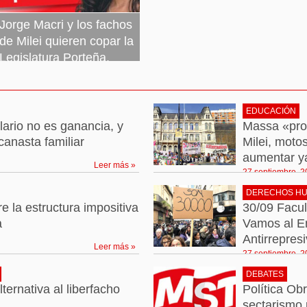
Jorge Macri y los fachos
de Milei quieren copar la
Legislatura Porteña.
Necesitamos más
bancas de izquierda
EDUCACIÓN
27 septiembre, 2023
Leer más »
lario no es ganancia, y
Massa «pro
canasta familiar
Milei, moto
aumentar ya
Leer más »
27 septiembre, 
DERECHOS H
e la estructura impositiva
30/09 Facul
a
Vamos al E
Antirrepres
Leer más »
27 septiembre, 
DEBATES
ternativa al liberfacho
Política Ob
sectarismo 