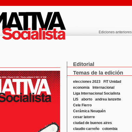
Ediciones anteriores
Editorial
Temas de la edición
elecciones 2023
FIT Unidad
economia
Internacional
Liga Internacional Socialista
LIS
aborto
andrea lanzette
Cele Fierro
Cerámica Neuquén
cesar latorre
ciudad de buenos aires
claudio carreño
colombia