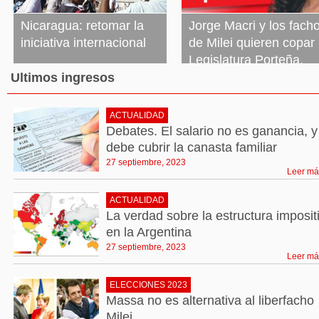
Nicaragua: retomar la
Jorge Macri y los fach
iniciativa internacional
de Milei quieren copar 
Legislatura Porteña.
27 septiembre, 2023
Leer más »
Necesitamos más
Ultimos ingresos
bancas de izquierda
ACTUALIDAD
27 septiembre, 2023
Leer más »
Debates. El salario no es ganancia, y
debe cubrir la canasta familiar
27 septiembre, 2023
Leer má
ACTUALIDAD
La verdad sobre la estructura imposit
en la Argentina
27 septiembre, 2023
Leer má
ELECCIONES 2023
Massa no es alternativa al liberfacho
Milei