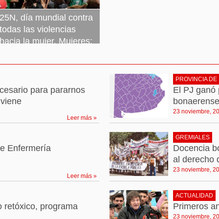
25N, día mundial contra
todas las violencias
hacia la mujer. Mujeres:
ni un derecho menos, ni
un ajuste más
PROVINCIA DE
23 noviembre, 2023
Leer más »
cesario para pararnos
El PJ ganó 
 viene
bonaerense.
23 noviembre, 2
Leer más »
GREMIALES
e Enfermería
Docencia bo
al derecho 
23 noviembre, 2
Leer más »
ACTUALIDAD
o retóxico, programa
Primeros an
23 noviembre, 2