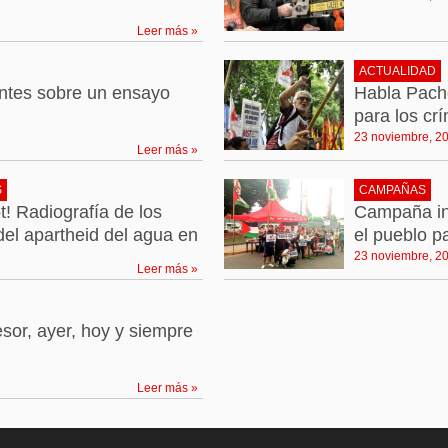
Leer más »
ACTUALIDAD
untes sobre un ensayo
Habla Pacho
para los cr
23 noviembre, 2
Leer más »
S
CAMPAÑAS
! Radiografía de los
Campaña int
el apartheid del agua en
el pueblo p
23 noviembre, 2
Leer más »
esor, ayer, hoy y siempre
Leer más »