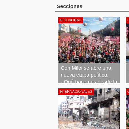
Secciones
ACTUALIDAD
Con Milei se abre una
nueva etapa política.
¿Qué hacemos desde la
izquierda?
INTERNACIONALES
23 noviembre, 2023
Leer más »