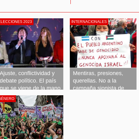
ELECCIONES 2023
INTERNACIONALES
Ajuste, conflictividad y
Mentiras, presiones,
debate político. El país
querellas. No a la
que se viene de la mano
campaña sionista de
de Milei
censura
GÉNERO
23 noviembre, 2023
Leer más »
23 noviembre, 2023
Leer más »