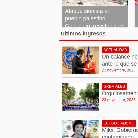
Ataque sionista al
pueblo palestino.
Genocidio, resistencia y
tregua
Ultimos ingresos
23 noviembre, 2023
Leer más »
ACTUALIDAD
Un balance ne
ante lo que se
23 noviembre, 2023
GREMIALES
Orgullosament
23 noviembre, 2023
ECOSOCIALISMO
Milei. Gobiern
contaminado