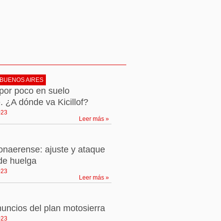
 BUENOS AIRES
por poco en suelo
 ¿A dónde va Kicillof?
023
Leer más »
naerense: ajuste y ataque
de huelga
023
Leer más »
uncios del plan motosierra
023